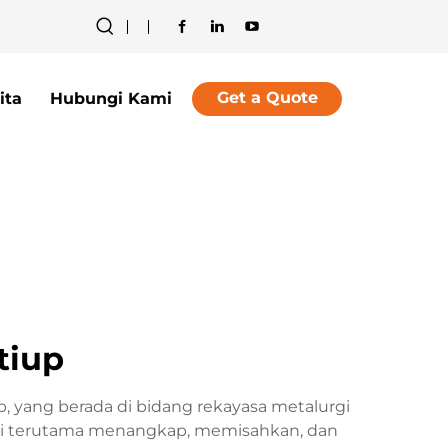
Get a Quote
ita
Hubungi Kami
tiup
 yang berada di bidang rekayasa metalurgi
ini terutama menangkap, memisahkan, dan