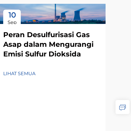
10
1
Sep
Oc
Peran Desulfurisasi Gas
Asap dalam Mengurangi
Emisi Sulfur Dioksida
LIHAT SEMUA
Ma
Pe