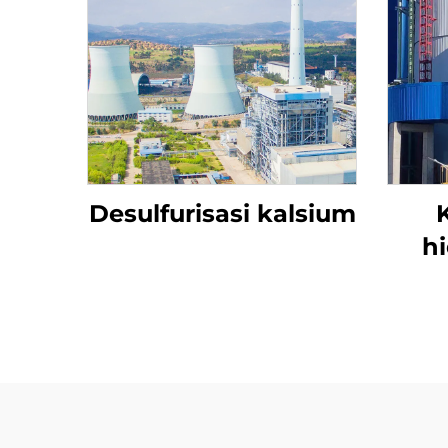
Desulfurisasi kalsium
hi