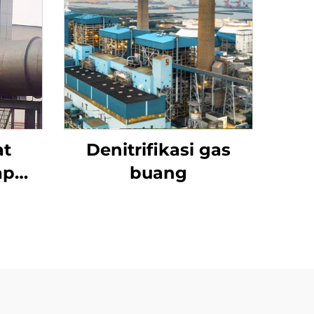
at
Denitrifikasi gas
ap
buang
i
ik