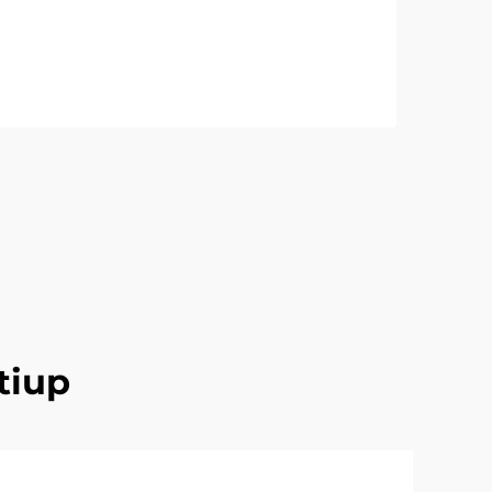
As
LIH
tiup