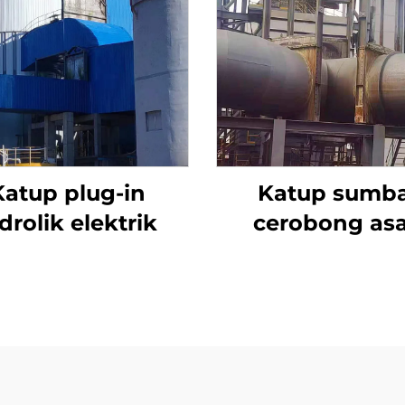
Katup plug-in
Katup sumb
drolik elektrik
cerobong as
desulfurisas
aktuator listr