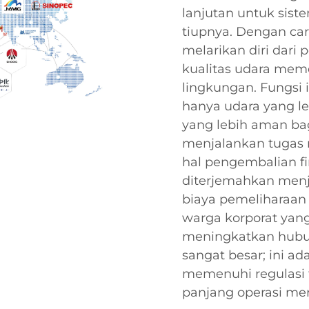
lanjutan untuk sist
tiupnya. Dengan cara
melarikan diri dari
kualitas udara meme
lingkungan. Fungsi i
hanya udara yang le
yang lebih aman ba
menjalankan tugas m
hal pengembalian fin
diterjemahkan menj
biaya pemeliharaan 
warga korporat yan
meningkatkan hubung
sangat besar; ini a
memenuhi regulasi t
panjang operasi me