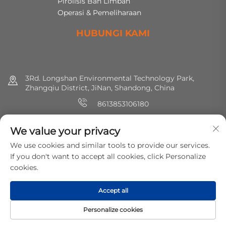
Pirolisis Ban Limbah
Operasi & Pemeliharaan
HUBUNGI KAMI
3Rd. Longshan Environmental Technology Park,
Zhangqiu District, JiNan, Shandong, China
8613853106180
+86 (0) 531 8891 0288
We value your privacy
[email protected]
We use cookies and similar tools to provide our services.
If you don't want to accept all cookies, click Personalize
cookies.
Hak cipta © 2025 MirShine Environmental Protection
Technology Co., Ltd. Hak-hak semua dilindungi.
Kebijakan
Accept all
Privasi
Personalize cookies
BERANDA
PRODUK
E-MAIL
TEL