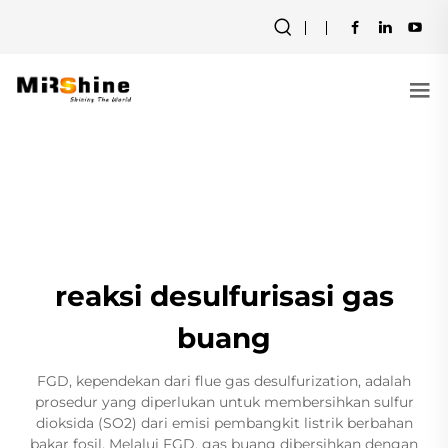
reaksi desulfurisasi gas
buang
FGD, kependekan dari flue gas desulfurization, adalah
prosedur yang diperlukan untuk membersihkan sulfur
dioksida (SO2) dari emisi pembangkit listrik berbahan
bakar fosil. Melalui FGD, gas buang dibersihkan dengan