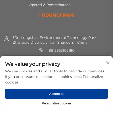
Operasi & Pemeliharaan
HUBUNGI KAMI
3Rd. Longshan Environmental Technology Park,
Zhangqiu District, JiNan, Shandong, China
8613853106180
+86 (0) 531 8891 0288
We value your privacy
[email protected]
We use cookies and similar tools to provide our services.
If you don't want to accept all cookies, click Personalize
cookies.
Hak cipta © 2025 MirShine Environmental Protection
Technology Co., Ltd. Hak-hak semua dilindungi.
Kebijakan
Accept all
Privasi
Personalize cookies
BERANDA
PRODUK
E-MAIL
TEL