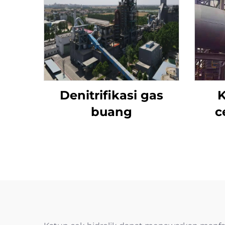
Denitrifikasi gas
K
buang
c
a