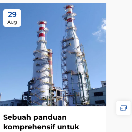
29
1
Aug
Se
Pe
Ga
Ku
Be
LIH
Sebuah panduan
komprehensif untuk