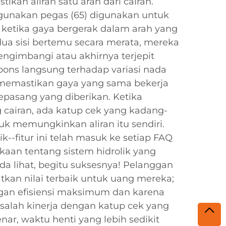
tikan aliran satu arah dari cairan.
unakan pegas (65) digunakan untuk
etika gaya bergerak dalam arah yang
ua sisi bertemu secara merata, mereka
engimbangi atau akhirnya terjepit
pons langsung terhadap variasi nada
 memastikan gaya yang sama bekerja
epasang yang diberikan. Ketika
cairan, ada katup cek yang kadang-
k memungkinkan aliran itu sendiri.
k--fitur ini telah masuk ke setiap FAQ
kaan tentang sistem hidrolik yang
a lihat, begitu suksesnya! Pelanggan
an nilai terbaik untuk uang mereka;
ngan efisiensi maksimum dan karena
asalah kinerja dengan katup cek yang
ar, waktu henti yang lebih sedikit