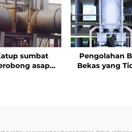
atup sumbat
Pengolahan 
erobong asap
Bekas yang Ti
desulfurisasi
Berbahaya
ktuator listrik