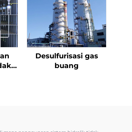
Ban
Desulfurisasi gas
dak
buang