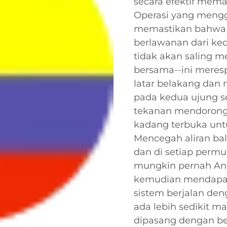
secara efektif memas
Operasi yang mengg
memastikan bahwa k
berlawanan dari ked
tidak akan saling m
bersama--ini meres
latar belakang dan
pada kedua ujung s
tekanan mendorong 
kadang terbuka untu
Mencegah aliran bali
dan di setiap permu
mungkin pernah And
kemudian mendapatk
sistem berjalan de
ada lebih sedikit m
dipasang dengan ben