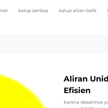
kmat
katup periksa
katup aliran balik
Aliran Uni
Efisien
Karena desainnya ya