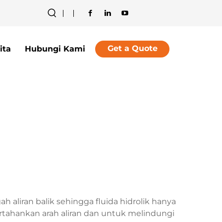
Get a Quote
ita
Hubungi Kami
liran balik sehingga fluida hidrolik hanya
rtahankan arah aliran dan untuk melindungi