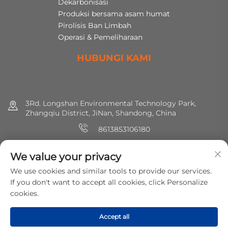
Dekarbonisasi
Produksi bersama asam humat
Pirolisis Ban Limbah
Operasi & Pemeliharaan
HUBUNGI KAMI
3Rd. Longshan Environmental Technology Park,
Zhangqiu District, JiNan, Shandong, China
8613853106180
+86 (0) 531 8891 0288
We value your privacy
[email protected]
We use cookies and similar tools to provide our services.
If you don't want to accept all cookies, click Personalize
cookies.
Hak cipta © 2025 MirShine Environmental Protection
Technology Co., Ltd. Hak-hak semua dilindungi.
Kebijakan
Accept all
Privasi