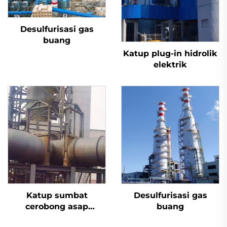
Desulfurisasi gas
buang
Katup plug-in hidrolik
elektrik
Katup sumbat
Desulfurisasi gas
cerobong asap
buang
desulfurisasi aktuator