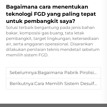
Bagaimana cara menentukan
teknologi FGD yang paling tepat
untuk pembangkit saya?
Solusi terbaik bergantung pada jenis bahan
bakar, komposisi gas buang, tata letak
pembangkit, target lingkungan, ketersediaan
air, serta anggaran operasional. Disarankan
dilakukan penilaian teknis mendetail sebelum
memilih sistem FGD.
Sebelumnya:
Bagaimana Pabrik Pirolisis Ban Modern Menghasilkan Pendapatan dari Ban Bekas: Panduan Bisnis Lengkap
Berikutnya:
Cara Memilih Sistem Desulfurisasi Gas Buang yang Tepat: 10 Faktor Utama yang Harus Dipertimbangkan Setiap Pemilik Pabrik