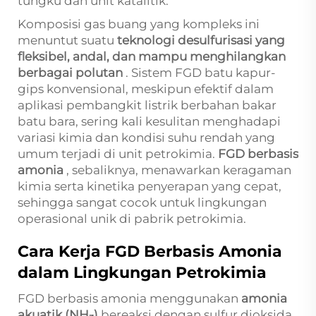
tungku dan unit katalitik.
Komposisi gas buang yang kompleks ini
menuntut suatu
teknologi desulfurisasi yang
fleksibel, andal, dan mampu menghilangkan
berbagai polutan
. Sistem FGD batu kapur-
gips konvensional, meskipun efektif dalam
aplikasi pembangkit listrik berbahan bakar
batu bara, sering kali kesulitan menghadapi
variasi kimia dan kondisi suhu rendah yang
umum terjadi di unit petrokimia.
FGD berbasis
amonia
, sebaliknya, menawarkan keragaman
kimia serta kinetika penyerapan yang cepat,
sehingga sangat cocok untuk lingkungan
operasional unik di pabrik petrokimia.
Cara Kerja FGD Berbasis Amonia
dalam Lingkungan Petrokimia
FGD berbasis amonia menggunakan
amonia
akuatik (NH₃)
bereaksi dengan sulfur dioksida,