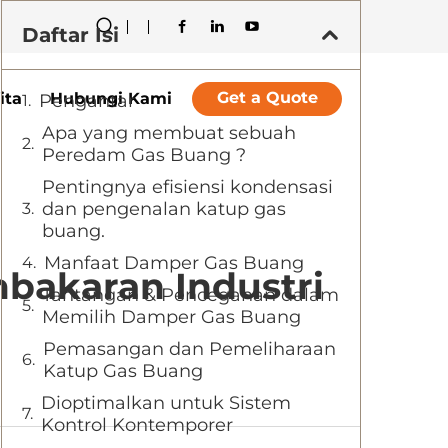
Daftar Isi
Get a Quote
ita
Hubungi Kami
Pengantar
Apa yang membuat sebuah
Peredam Gas Buang ?
Pentingnya efisiensi kondensasi
dan pengenalan katup gas
buang.
Manfaat Damper Gas Buang
bakaran Industri
Tantangan & Pencegahan dalam
Memilih Damper Gas Buang
Pemasangan dan Pemeliharaan
Katup Gas Buang
Dioptimalkan untuk Sistem
Kontrol Kontemporer