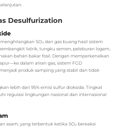
elanjutan.
s Desulfurization
xide
 menghilangkan SO₂ dari gas buang hasil sistem
mbangkit listrik, tungku semen, peleburan logam,
gunakan bahan bakar fosil. Dengan memperkenalkan
kapur—ke dalam aliran gas, sistem FGD
menjadi produk samping yang stabil dan tidak
an lebih dari 95% emisi sulfur dioksida. Tingkat
i regulasi lingkungan nasional dan internasional
sam
an asam, yang terbentuk ketika SO₂ bereaksi