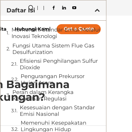
Daftar Isi
Get a Quote
ita
Hubungi Kami
Memenuhi Standar Emisi Melalui
Inovasi Teknologi
Fungsi Utama Sistem Flue Gas
Desulfurization
Efisiensi Penghilangan Sulfur
Dioxide
Pengurangan Prekursor
an Bagaimana
Hujan Asam
Peran dalam Kerangka
kungan?
Kepatuhan Regulasi
Kesesuaian dengan Standar
Emisi Nasional
Memenuhi Kesepakatan
Lingkungan Hidup