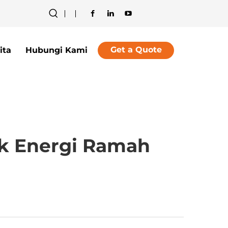
Get a Quote
ita
Hubungi Kami
uk Energi Ramah