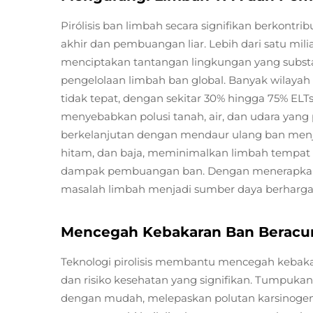
Pirólisis ban limbah secara signifikan berkon
akhir dan pembuangan liar. Lebih dari satu milia
menciptakan tantangan lingkungan yang substans
pengelolaan limbah ban global. Banyak wilaya
tidak tepat, dengan sekitar 30% hingga 75% ELT
menyebabkan polusi tanah, air, dan udara yang p
berkelanjutan dengan mendaur ulang ban menja
hitam, dan baja, meminimalkan limbah temp
dampak pembuangan ban. Dengan menerapkan pir
masalah limbah menjadi sumber daya berharga,
Mencegah Kebakaran Ban Beracun
Teknologi pirolisis membantu mencegah kebak
dan risiko kesehatan yang signifikan. Tumpuk
dengan mudah, melepaskan polutan karsinogenik