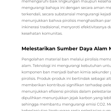
memengaruhi baik lingkungan maupun kesehatan
mengurangi bahaya ini dengan secara aman 
terkendali, secara substansial mengurangi kejadi
menunjukkan bahwa pirolisis menghasilkan part
inkinerasi tradisional, menyoroti efektivitasn
kesehatan komunitas.
Melestarikan Sumber Daya Alam M
Pengolahan material ban melalui pirolisis me
alam. Teknologi ini mengurangi kebutuhan un
komponen ban menjadi bahan kimia sekunder ya
pirolisis. Produk-produk ini bertindak sebagai al
memberikan kontribusi signifikan terhadap peles
menunjukkan efisiensi pirolisis dalam pelestar
dipulihkan menunjukkan jejak karbon yang lebih
sehingga membantu mengurangi emisi CO2. Melal
keberlanjutan lingkungan serta pelestarian sum