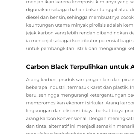
menjanjikan karena komposisi kimianya yang san
digunakan sebagai bahan bakar tunggal atau d
diesel dan bensin, sehingga membuatnya cocok u
keuntungan utama minyak pirolisis adalah k
jejak karbon yang lebih rendah dibandingkan den
ia menonjol sebagai kontributor potensial bagi 
untuk pembangkitan listrik dan mengurangi ke
Carbon Black Terpulihkan untuk Ap
Arang karbon, produk sampingan lain dari pirol
beberapa industri, termasuk karet dan plastik. 
baru, sehingga mengurangi ketergantungan pa
mempromosikan ekonomi sirkular. Arang karb
lingkungan dan efisiensi biaya, berkat biaya p
arang karbon konvensional. Dengan meningkatnya
dan tinta, alternatif ini menjadi semakin menar
manufaktur berkelanjutan dan persyaratan pasa