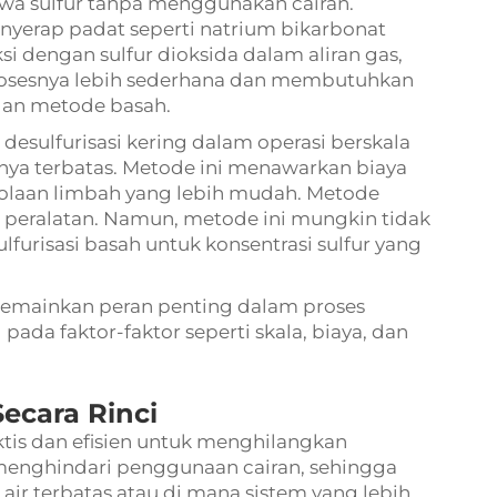
awa sulfur tanpa menggunakan cairan.
yerap padat seperti natrium bikarbonat
i dengan sulfur dioksida dalam aliran gas,
osesnya lebih sederhana dan membutuhkan
ngan metode basah.
sulfurisasi kering dalam operasi berskala
rnya terbatas. Metode ini menawarkan biaya
lolaan limbah yang lebih mudah. Metode
a peralatan. Namun, metode ini mungkin tidak
furisasi basah untuk konsentrasi sulfur yang
memainkan peran penting dalam proses
pada faktor-faktor seperti skala, biaya, dan
Secara Rinci
ktis dan efisien untuk menghilangkan
i menghindari penggunaan cairan, sehingga
air terbatas atau di mana sistem yang lebih