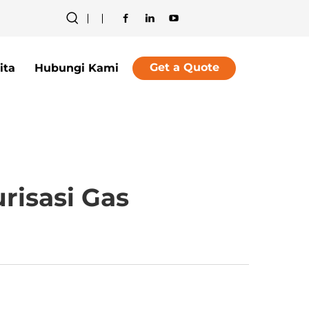
Get a Quote
ita
Hubungi Kami
risasi Gas