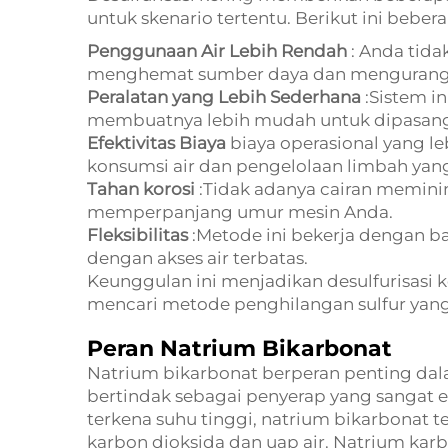
untuk skenario tertentu. Berikut ini bebe
Penggunaan Air Lebih Rendah
: Anda tida
menghemat sumber daya dan mengurangi 
Peralatan yang Lebih Sederhana
:Sistem i
membuatnya lebih mudah untuk dipasang
Efektivitas Biaya
biaya operasional yang l
konsumsi air dan pengelolaan limbah yang
Tahan korosi
:Tidak adanya cairan meminim
memperpanjang umur mesin Anda.
Fleksibilitas
:Metode ini bekerja dengan bai
dengan akses air terbatas.
Keunggulan ini menjadikan desulfurisasi ke
mencari metode penghilangan sulfur yang 
Peran Natrium Bikarbonat
Natrium bikarbonat berperan penting dalam
bertindak sebagai penyerap yang sangat e
terkena suhu tinggi, natrium bikarbonat 
karbon dioksida dan uap air. Natrium karb