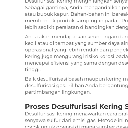
Desulfurisasi kering menghilangkan seny
Sebagai gantinya, Anda mengandalkan pen
atau bubuk kapur. Bahan-bahan ini bereaks
membentuk produk sampingan padat. Pr
lebih sedikit peralatan dibandingkan de
Anda akan mendapatkan keuntungan dari de
kecil atau di tempat yang sumber daya ai
operasional yang lebih rendah dan penge
kering juga mengurangi risiko korosi pad
mencapai efisiensi yang sama dengan desul
tinggi.
Baik desulfurisasi basah maupun kering 
desulfurisasi gas. Pilihan Anda bergantung 
pertimbangan lingkungan.
Proses Desulfurisasi Kering 
Desulfurisasi kering menawarkan cara pra
senyawa sulfur dari emisi gas. Metode in
cocok untuk operasi di mana sumber daya 