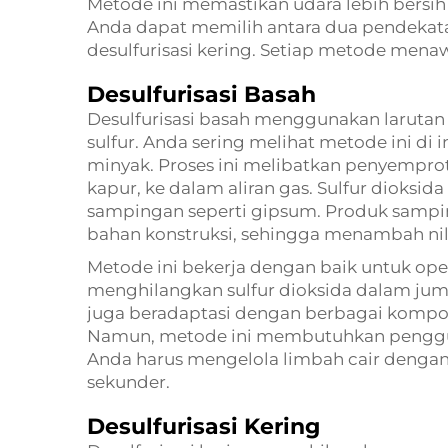
Metode ini memastikan udara lebih bersi
Anda dapat memilih antara dua pendekata
desulfurisasi kering. Setiap metode mena
Desulfurisasi Basah
Desulfurisasi basah menggunakan larutan
sulfur. Anda sering melihat metode ini di i
minyak. Proses ini melibatkan penyemprot
kapur, ke dalam aliran gas. Sulfur dioks
sampingan seperti gipsum. Produk sampi
bahan konstruksi, sehingga menambah nila
Metode ini bekerja dengan baik untuk oper
menghilangkan sulfur dioksida dalam jumla
juga beradaptasi dengan berbagai kompo
Namun, metode ini membutuhkan pengguna
Anda harus mengelola limbah cair dengan 
sekunder.
Desulfurisasi Kering