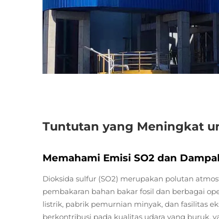
Tuntutan yang Meningkat u
Memahami Emisi SO2 dan Dampa
Dioksida sulfur (SO2) merupakan polutan atmosf
pembakaran bahan bakar fosil dan berbagai ope
listrik, pabrik pemurnian minyak, dan fasilitas 
berkontribusi pada kualitas udara yang buruk