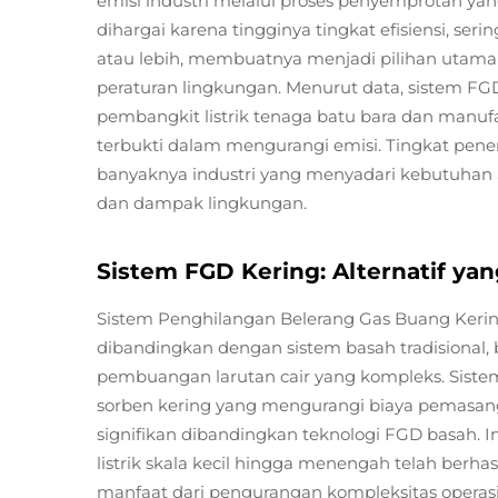
emisi industri melalui proses penyemprotan y
dihargai karena tingginya tingkat efisiensi, se
atau lebih, membuatnya menjadi pilihan utama
peraturan lingkungan. Menurut data, sistem FGD 
pembangkit listrik tenaga batu bara dan manu
terbukti dalam mengurangi emisi. Tingkat pen
banyaknya industri yang menyadari kebutuhan ak
dan dampak lingkungan.
Sistem FGD Kering: Alternatif ya
Sistem Penghilangan Belerang Gas Buang Kerin
dibandingkan dengan sistem basah tradisional
pembuangan larutan cair yang kompleks. Sistem
sorben kering yang mengurangi biaya pemasa
signifikan dibandingkan teknologi FGD basah. I
listrik skala kecil hingga menengah telah berh
manfaat dari pengurangan kompleksitas operasi