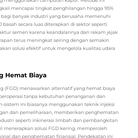
ang menggunakan campuran kapur. Metode ini
ringkali mencapai tingkat penghilangan hingga 95%
 bagi banyak industri yang berusaha memenuhi
basah secara luas diterapkan di sektor seperti
faktur semen karena keandalannya dan rekam jejak
erapan terus meningkat seiring dengan semakin
an solusi efektif untuk mengelola kualitas udara
ng Hemat Biaya
g (FGD) menawarkan alternatif yang hemat biaya
, beroperasi tanpa kebutuhan penanganan dan
-sistem ini biasanya menggunakan teknik injeksi
ngan dan pemeliharaan, memberikan penghematan
ndustri seperti inkinerasi limbah dan pembangkitan
asil menerapkan solusi FGD kering, memperoleh
onal dan penghematan finansial. Pendekatan ini