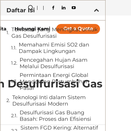
Daftar Isi
Get a Quote
ita
Hubungi Kami
Tuntutan yang Meningkat untuk
Gas Desulfurisasi
Memahami Emisi SO2 dan
Dampak Lingkungan
Pencegahan Hujan Asam
Melalui Desulfurisasi
Permintaan Energi Global
Desulfurisasi Gas
Mendorong Pertumbuhan
Pasar
Teknologi Inti dalam Sistem
Desulfurisasi Modern
Desulfurisasi Gas Buang
Basah: Proses dan Efisiensi
Sistem FGD Kering: Alternatif