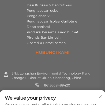
Desulfurisasi & Denitrifikasi
Penghapusan debu
Pengolahan VOC
Penghapusan Isolasi Guillotine
Dekarbonisasi
Produksi bersama asam humat
Pirolisis Ban Limbah
Operasi & Pemeliharaan
HUBUNGI KAMI
3Rd. Longshan Environmental Technology Park,
Zhangqiu District, JiNan, Shandong, China
8615668489420
+86 (0) 531 8891 0288
We value your privacy
[email protected]
We use cookies and similar tools to provide our services.