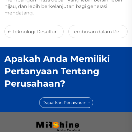
hijau, dan lebih berkelanjutan bagi generasi
mendatang.
Teknologi Desulfurisasi Berbasis Amonia MirShine Membantu Industri Mencapai Standar Emisi Ultra-Rendah
Terobosan dalam Pengendalian Pencemaran Udara: Bagaimana Teknologi "Injeksi Amonia dalam Medium Asam" MirShine Menghilangkan Kebocoran Amonia dan Aerosol
Apakah Anda Memiliki
Pertanyaan Tentang
Perusahaan?
Dapatkan Penawaran →