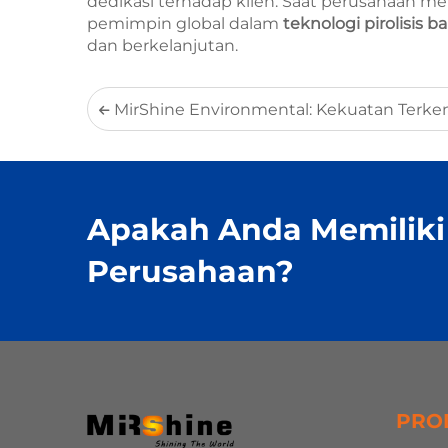
dedikasi terhadap klien. Saat perusahaan m
pemimpin global dalam
teknologi pirolisis b
dan berkelanjutan.
MirShine Environmental: Kekuatan Terkemuka dalam Desulfurisasi d
Apakah Anda Memiliki
Perusahaan?
PRO