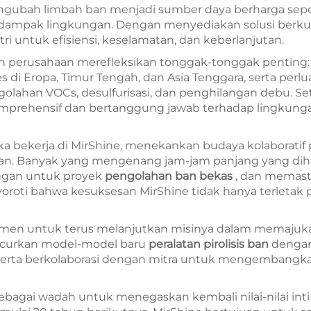
ngubah limbah ban menjadi sumber daya berharga sepert
n dampak lingkungan. Dengan menyediakan solusi berkua
i untuk efisiensi, keselamatan, dan keberlanjutan.
n perusahaan merefleksikan tonggak-tonggak penting:
es di Eropa, Timur Tengah, dan Asia Tenggara, serta per
ngolahan VOCs, desulfurisasi, dan penghilangan debu.
omprehensif dan bertanggung jawab terhadap lingkung
 bekerja di MirShine, menekankan budaya kolaboratif p
gan. Banyak yang mengenang jam-jam panjang yang d
angan untuk proyek
pengolahan ban bekas
, dan memast
yoroti bahwa kesuksesan MirShine tidak hanya terletak 
tmen untuk terus melanjutkan misinya dalam memaju
ncurkan model-model baru
peralatan pirolisis ban
dengan 
 serta berkolaborasi dengan mitra untuk mengembangkan
bagai wadah untuk menegaskan kembali nilai-nilai inti M