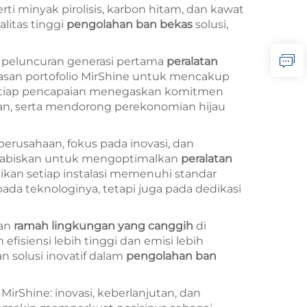
i minyak pirolisis, karbon hitam, dan kawat
litas tinggi
pengolahan ban bekas
solusi,
 peluncuran generasi pertama
peralatan
luasan portofolio MirShine untuk mencakup
 Setiap pencapaian menegaskan komitmen
an, serta mendorong perekonomian hijau
erusahaan, fokus pada inovasi, dan
ihabiskan untuk mengoptimalkan
peralatan
ikan setiap instalasi memenuhi standar
pada teknologinya, tetapi juga pada dedikasi
kan
ramah lingkungan yang canggih
di
efisiensi lebih tinggi dan emisi lebih
 solusi inovatif dalam
pengolahan ban
irShine: inovasi, keberlanjutan, dan