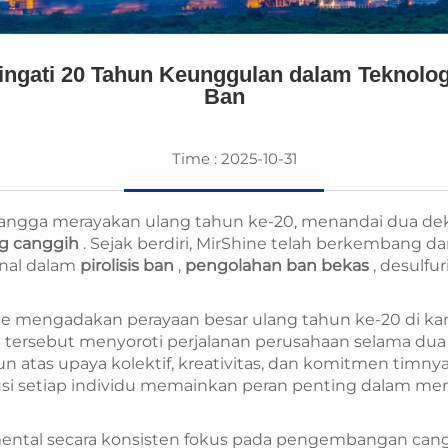
gati 20 Tahun Keunggulan dalam Teknologi
Ban
Time : 2025-10-31
ngga merayakan ulang tahun ke-20, menandai dua dekad
ng canggih
. Sejak berdiri, MirShine telah berkembang da
onal dalam
pirolisis ban
,
pengolahan ban bekas
, desulfu
ine mengadakan perayaan besar ulang tahun ke-20 di 
cara tersebut menyoroti perjalanan perusahaan selama d
tas upaya kolektif, kreativitas, dan komitmen timnya. 
ibusi setiap individu memainkan peran penting dalam m
nmental secara konsisten fokus pada pengembangan can