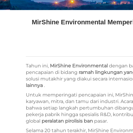
MirShine Environmental Memperin
Tahun ini,
MirShine Environmental
dengan ba
pencapaian di bidang
ramah lingkungan ya
solusi mutakhir yang diakui secara internasi
lainnya
.
Untuk memperingati pencapaian ini, MirSh
karyawan, mitra, dan tamu dari industri. A
bahwa setiap langkah pertumbuhan dibangun a
pekerja pabrik hingga spesialis R&D, kontr
global
peralatan pirolisis ban
pasar.
Selama 20 tahun terakhir, MirShine Enviro