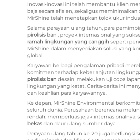
Inovasi-inovasi ini telah membantu klien me
baja secara efisien, sekaligus meminimalka
MirShine telah menetapkan tolok ukur industr
Selama perayaan ulang tahun, para pemimpi
pirolisis ban
, proyek internasional yang suks
ramah lingkungan yang canggih
seperti pe
MirShine dalam menyediakan solusi yang k
global.
Karyawan berbagi pengalaman pribadi mereka
komitmen terhadap keberlanjutan lingkun
pirolisis ban
desain, melakukan uji coba lap
lingkungan yang ketat. Cerita-cerita ini men
dan keahlian para karyawannya.
Ke depan, MirShine Environmental berkomi
seluruh dunia. Perusahaan berencana melu
rendah, memperluas jejak internasionalnya,
bekas
dan daur ulang sumber daya.
Perayaan ulang tahun ke-20 juga berfungsi se