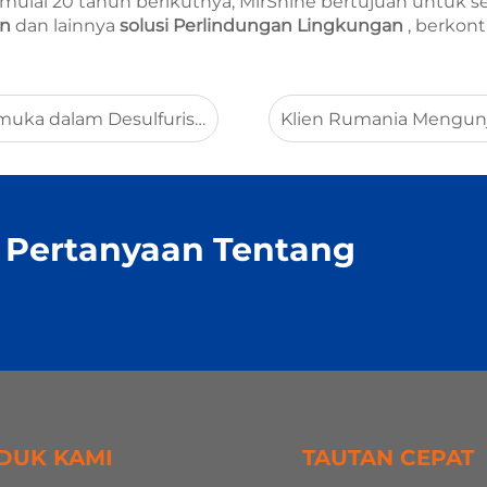
emulai 20 tahun berikutnya, MirShine bertujuan untuk
an
dan lainnya
solusi Perlindungan Lingkungan
, berkon
an Denitrifikasi Gas Buang Industri
 Pertanyaan Tentang
DUK KAMI
TAUTAN CEPAT