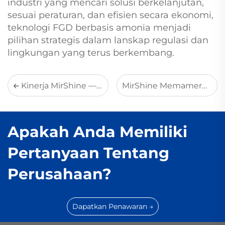
industri yang mencari solusi berkelanjutan,
sesuai peraturan, dan efisien secara ekonomi,
teknologi FGD berbasis amonia menjadi
pilihan strategis dalam lanskap regulasi dan
lingkungan yang terus berkembang.
Kinerja MirShine — Fujian Yongrong: Proyek Desulfurisasi Berbasis Amonia Satuan Tunggal Terbesar di Tiongkok
MirShine Memamerkan Teknologi Desulfurisasi Berbasis Amonia Ultra-Bersih Canggih pada Konferensi Industri Peralatan Minyak dan Kimia China 2025
Apakah Anda Memiliki
Pertanyaan Tentang
Perusahaan?
Dapatkan Penawaran →