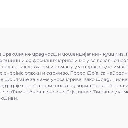
оге практичне предности потенцијалним купцима. П
јефтинији од фосилних горива и могу се локално на
са стаклеником буном и помажу у успоравању клим
е енергија одржи и одрживо. Поред тога, са напредн
 топлоте за мање уноса горива. Како традиционалн
ује, додаје се већа зависност од коришћења обновљ
за системе обновљиве енергије, инвестирање у ко
ективи.