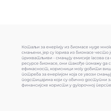
Котаљи за енергију из биомасе нуде мн
смањени, јер су горива из биомасе често 
прихватљиви - смањују емисије гасова 
ресурсе биомасе, они такође помажу да с
ефикасност, корисници могу добити више
потреба за енергијом која се увози смањ
подстицајима који су обично доступни 
финансијске користи у дугорочној персп