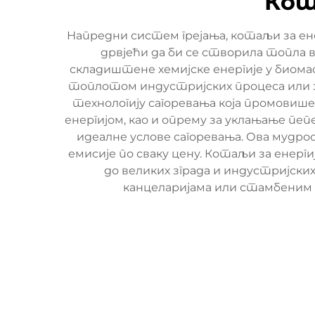
Кот
Напредни систем грејања, котаљи за ен
дрвјећи да би се створила топла в
складиштене хемијске енергије у биома
топлотом индустријских процеса или з
технологију сагоревања која промовиш
енергијом, као и опрему за уклањање пеп
идеалне услове сагоревања. Ова муд
емисије по сваку цену. Котаљи за енерг
до великих зграда и индустријских
канцеларијама или стамбеним з