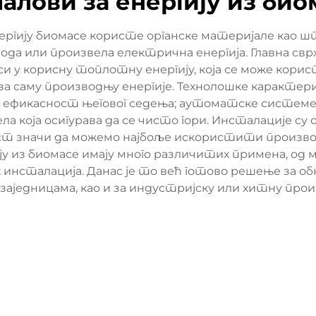
алови за енергију из био
ергију биомасе користе органске материјале као ш
ода или произвела електрична енергија. Главна св
си у корисну топлотну енергију, која се може кор
а саму производњу енергије. Технолошке карактери
е ефикасност његовог седења; аутоматске систем
ела која осигурава да се чисто гори. Инсталације 
рост значи да можемо најбоље искористити произв
ију из биомасе имају много различитих примена, од
 инсталација. Данас је то већ готово решење за об
аједницама, као и за индустријску или хитну прои