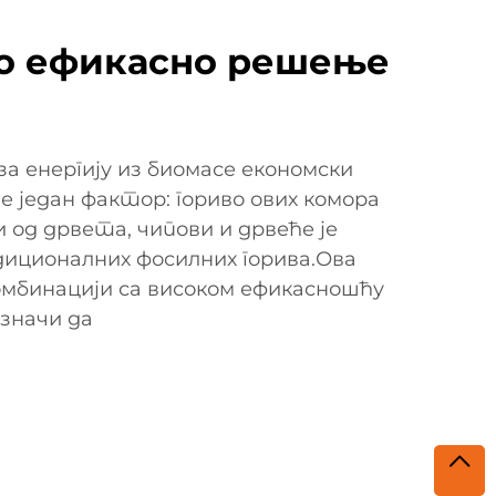
о ефикасно решење
а енергију из биомасе економски
е један фактор: гориво ових комора
 од дрвета, чипови и дрвеће је
иционалних фосилних горива.Ова
комбинацији са високом ефикасношћу
 значи да