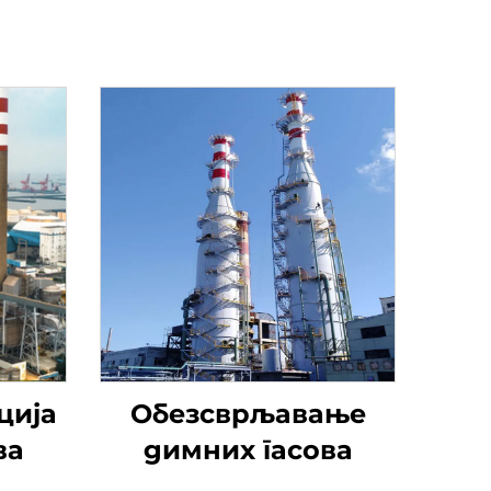
ција
Обезсврљавање
ва
димних гасова