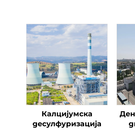
Калцијумска
Ден
десулфуризација
д