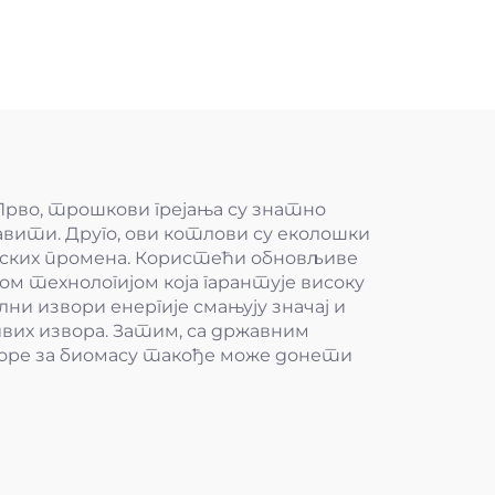
рво, трошкови грејања су знатно
бавити. Друго, ови котлови су еколошки
атских промена. Користећи обновљиве
ом технологијом која гарантује високу
и извори енергије смањују значај и
ивих извора. Затим, са државним
море за биомасу такође може донети