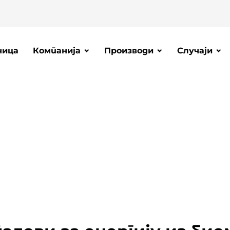
ница
Компанија
Производи
Случаји