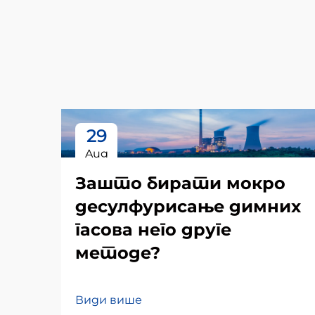
29
Aug
Зашто бирати мокро
десулфурисање димних
гасова него друге
методе?
Види више