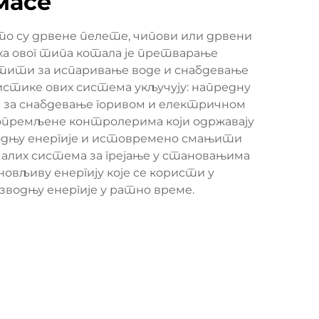
масе
то су дрвене пелете, чипови или дрвени
рха овог типа котала је претварање
истити за испаривање воде и снабдевање
стике ових система укључују: напредну
е за снабдевање горивом и електричном
су опремљене контролерима који одржавају
одњу енергије и истовремено смањити
 малих система за грејање у становањима
новљиву енергију које се користи у
зводњу енергије у ратно време.