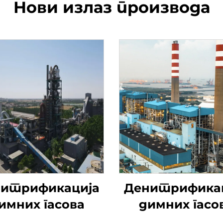
Нови излаз производа
итрификација
Денитрифика
имних гасова
димних гасо