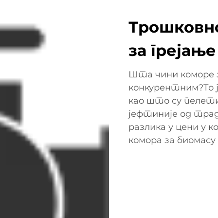
Трошковн
за грејање
Шта чини коморе з
конкурентним?То ј
као што су пелети
јефтиније од трад
разлика у цени у 
комора за биомасу