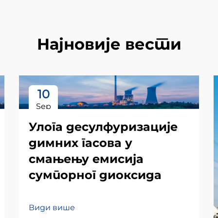
Најновије вести
10
Sep
Улога десулфуризације
димних гасова у
смањењу емисија
сумпорног диоксида
Види више