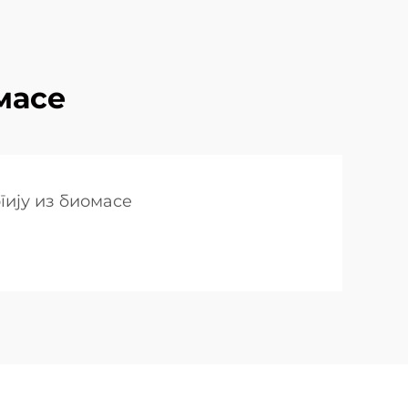
масе
гију из биомасе