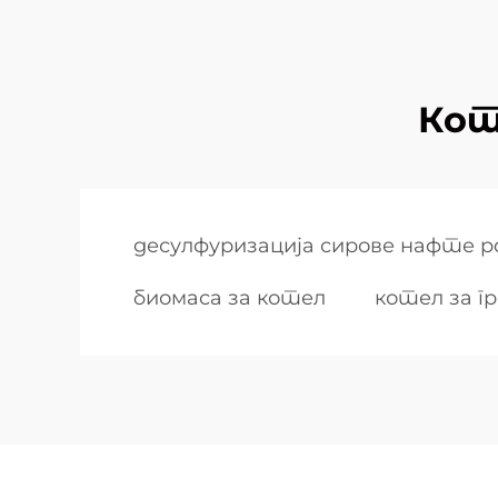
Кот
десулфуризација сирове нафте p
биомаса за котел
котел за г