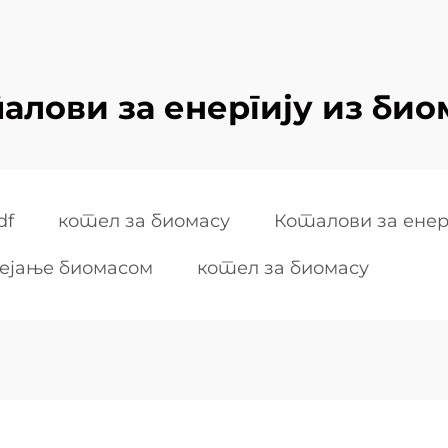
алови за енергију из био
df
котел за биомасу
Коталови за енер
рејање биомасом
котел за биомасу