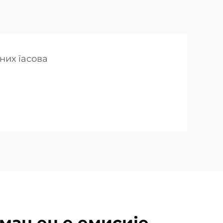
них гасова
смањење емисије