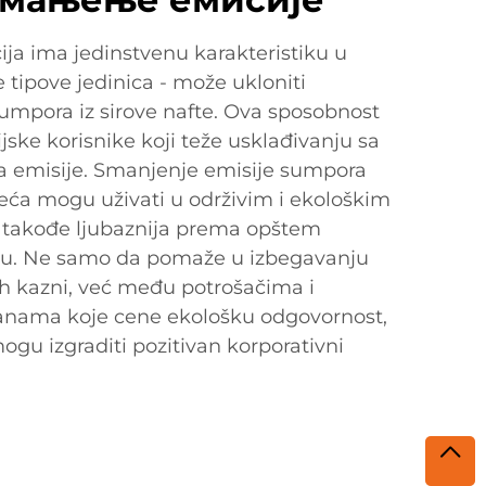
ja ima jedinstvenu karakteristiku u
tipove jedinica - može ukloniti
umpora iz sirove nafte. Ova sposobnost
ijske korisnike koji teže usklađivanju sa
 emisije. Smanjenje emisije sumpora
zeća mogu uživati u održivim i ekološkim
 takođe ljubaznija prema opštem
ju. Ne samo da pomaže u izbegavanju
ih kazni, već među potrošačima i
anama koje cene ekološku odgovornost,
gu izgraditi pozitivan korporativni