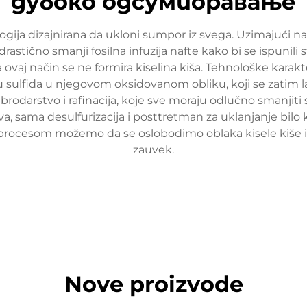
дубоко одсумпоравање
gija dizajnirana da ukloni sumpor iz svega. Uzimajući n
drastično smanji fosilna infuzija nafte kako bi se ispunili
a ovaj način se ne formira kiselina kiša. Tehnološke kara
nu sulfida u njegovom oksidovanom obliku, koji se zatim 
 brodarstvo i rafinacija, koje sve moraju odlučno smanjiti
, sama desulfurizacija i posttretman za uklanjanje bilo k
m procesom možemo da se oslobodimo oblaka kisele kiše i 
zauvek.
Nove proizvode