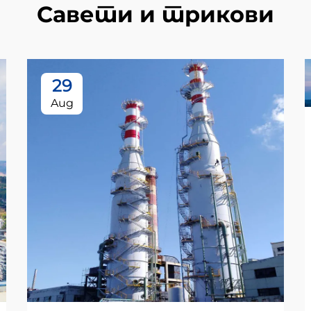
Савети и трикови
29
Aug