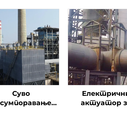
Суво
Електричн
сумпоравање
актуатор з
натријумом
одсумпорав
димоводни ве