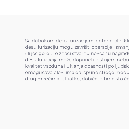
Sa dubokom desulfurizacijom, potencijalni kl
desulfurizaciju mogu završiti operacije i sma
(ili još gore). To znači stvarnu novčanu nagrad
desulfurizacija može doprineti bistrijem nebu
kvalitet vazduha i uklanja opasnosti po ljuds
omogućava plovilima da ispune stroge među
drugim rečima. Ukratko, dobićete time što će