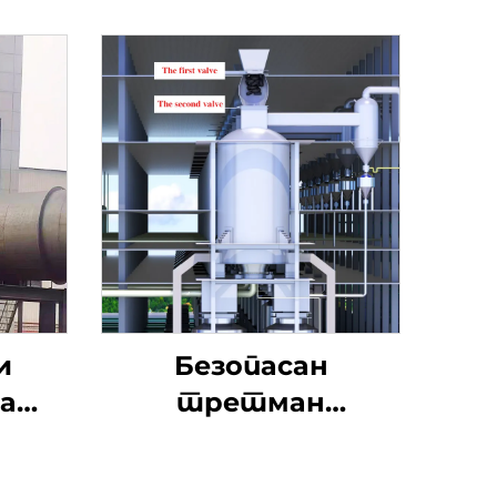
и
Безопасан
а
третман
ање
отпадних гума
нтил