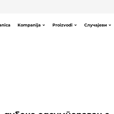
anica
Kompanija
Proizvodi
Случајеви