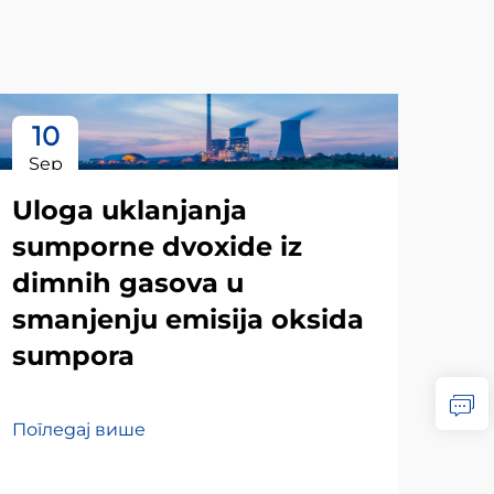
10
1
Sep
Se
Uloga uklanjanja
sumporne dvoxide iz
dimnih gasova u
smanjenju emisija oksida
sumpora
Погледај више