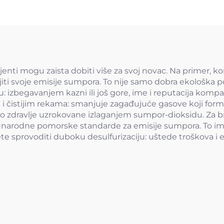
ijenti mogu zaista dobiti više za svoj novac. Na primer,
njiti svoje emisije sumpora. To nije samo dobra ekološka 
u: izbegavanjem kazni ili još gore, ime i reputacija kompa
 i čistijim rekama: smanjuje zagađujuće gasove koji for
ko zdravlje uzrokovane izlaganjem sumpor-dioksidu. Za b
narodne pomorske standarde za emisije sumpora. To im
te sprovoditi duboku desulfurizaciju: uštede troškova i 