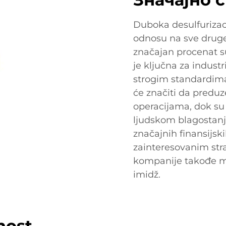
Duboka desulfurizaci
odnosu na sve druge 
značajan procenat s
je ključna za industr
strogim standardima
će značiti da predu
operacijama, dok su
ljudskom blagostan
značajnih finansijsk
zainteresovanim str
kompanije takođe mo
imidž.
nost