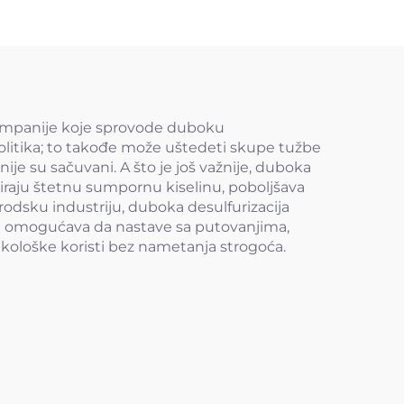
 kompanije koje sprovode duboku
politika; to takođe može uštedeti skupe tužbe
nije su sačuvani. A što je još važnije, duboka
miraju štetnu sumpornu kiselinu, poboljšava
rodsku industriju, duboka desulfurizacija
 omogućava da nastave sa putovanjima,
ekološke koristi bez nametanja strogoća.