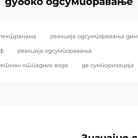
дубоко одсумпоравање
електранама
реакција одсумпоравања дим
дф
реакција одсумпоравања
ретман отпадних вода
де сумпоризација
Значајно 