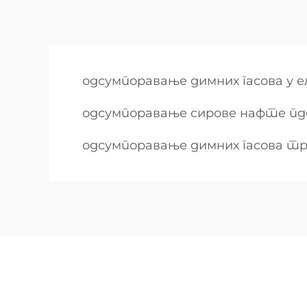
одсумпоравање димних гасова у 
одсумпоравање сирове нафте п
одсумпоравање димних гасова т