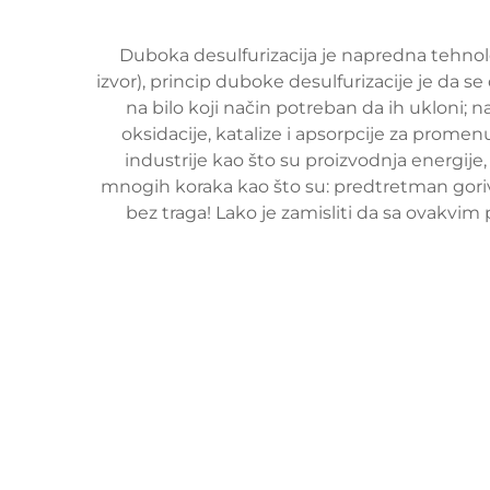
Duboka desulfurizacija je napredna tehnolo
izvor), princip duboke desulfurizacije je da se 
na bilo koji način potreban da ih ukloni; n
oksidacije, katalize i apsorpcije za prome
industrije kao što su proizvodnja energije,
mnogih koraka kao što su: predtretman goriva
bez traga! Lako je zamisliti da sa ovakvi