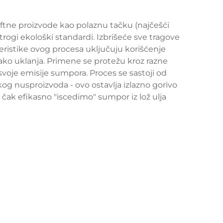
aftne proizvode kao polaznu tačku (najčešći
 strogi ekološki standardi. Izbrišeće sve tragove
kteristike ovog procesa uključuju korišćenje
lako uklanja. Primene se protežu kroz razne
 svoje emisije sumpora. Proces se sastoji od
og nusproizvoda - ovo ostavlja izlazno gorivo
čak efikasno "iscedimo" sumpor iz lož ulja