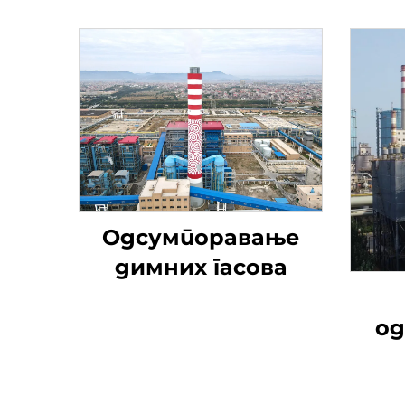
Одсумпоравање
димних гасова
од