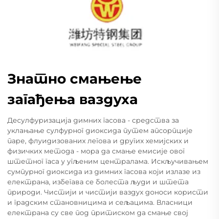
Знатно смањење
загађења ваздуха
Десулфуризација димних гасова - средства за
уклањање сулфурног диоксида путем апсорпције
паре, флуидизованих легова и других хемијских и
физичких метода - мора да смање емисије овог
штетног гаса у угљеним централама. Искључивањем
сумпурног диоксида из димних гасова који излазе из
електрана, избегава се болеста људи и штета
природи. Чистији и чистији ваздух доноси користи
и градским становницима и сељацима. Власници
електрана су све под притиском да смање свој