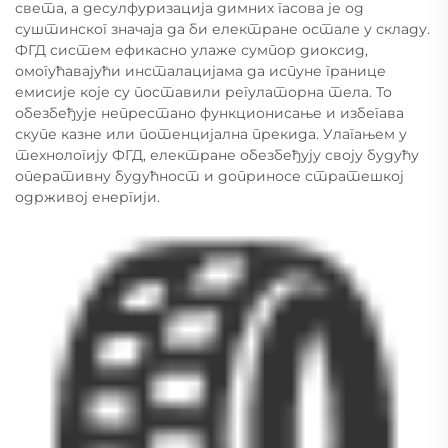
света, а десулфуризација димних гасова је од
суштинског значаја да би електране остале у складу.
ФГД систем ефикасно улаже сумпор диоксид,
омогућавајући инсталацијама да испуне границе
емисије које су поставили регулаторна тела. То
обезбеђује непрестано функционисање и избегава
скупе казне или потенцијална прекида. Улагањем у
технологију ФГД, електране обезбеђују своју будућу
оперативну будућност и доприносе стратешкој
одрживој енергији.