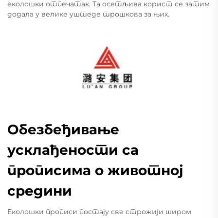
еколошки отпечатак. Та осетљива корист се затим
додала у велике уштеде трошкова за њих.
Обезбеђивање
усклађености са
прописима о животној
средини
Еколошки прописи постају све строжији широм