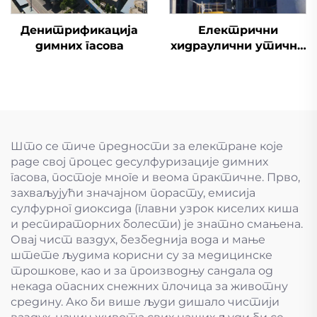
Денитрификација
Електрични
димних гасова
хидраулични утични
вентил
Што се тиче предности за електране које
раде свој процес десулфуризације димних
гасова, постоје многе и веома практичне. Прво,
захваљујући значајном порасту, емисија
сулфурног диоксида (главни узрок киселих киша
и респираторних болести) је знатно смањена.
Овај чист ваздух, безбеднија вода и мање
штете људима корисни су за медицинске
трошкове, као и за производњу сандала од
некада опасних снежних плочица за животну
средину. Ако би више људи дишало чистији