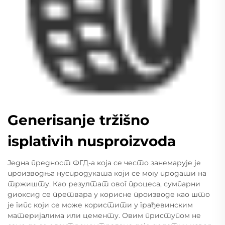
Generisanje tržišno
isplativih nusproizvoda
Једна предност ФГД-а која се често занемарује је
производња нуспродуката који се могу продати на
тржишту. Као резултат овог процеса, сумпарни
диоксид се претвара у корисне производе као што
је гипс који се може користити у грађевинским
материјалима или цементу. Овим приступом не