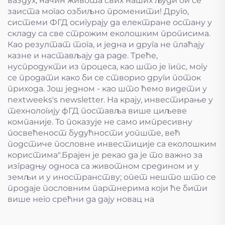
ваздух, начин живота свих наших људи би се
заиста могао озбиљно променити! Друго,
системи ФГД осигурају да електране остану у
складу са све строжим еколошким прописима.
Као резултат тога, и једна и друга не плаћају
казне и настављају да раде. Треће,
нуспродукти из процеса, као што је гипс, могу
се продати како би се створио други поток
прихода. Још једном - као што ћемо видети у
nextweeks's newsletter. На крају, инвестирање у
технологију фГД поставља више циљеве
компаније. То показује не само импресивну
посвећеност будућности уопште, већ
подстиче пословне инвестиције са еколошким
користима".Брајен је рекао да је то важно за
изградњу односа са животном средином и у
земљи и у иностранству; опет нешто што се
продаје пословним партнерима који ће бити
више него срећни да дају новац на