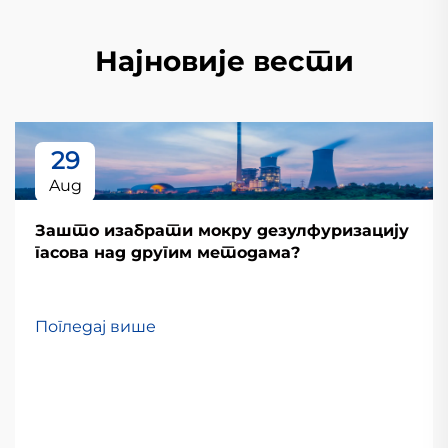
Најновије вести
29
Aug
Зашто изабрати мокру дезулфуризацију
гасова над другим методама?
Погледај више