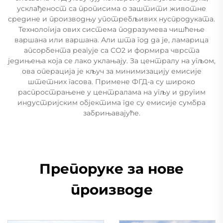
усклађеност са прописима о заштити животне
средине и производњу употребљивих нуспродуката.
Технологија ових система подразумева чишћење
варшана или варшана. Али шта год да је, ламарица
апсорбента реагује са СО2 и формира чврста
једињења која се лако уклањају. За централу на угљом,
ова операција је кључ за минимизацију емисије
штетних гасова. Примене ФГД-а су широко
распрострањене у централама на угљу и другим
индустријским објектима где су емисије сумбра
забрињавајуће.
Препоруке за нове
производе