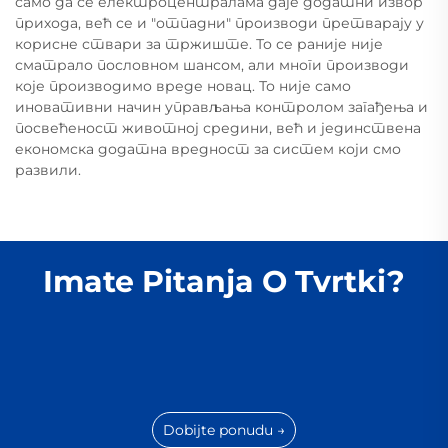
само да се електроцентралама даје додатни извор
прихода, већ се и "отпадни" производи претварају у
корисне ствари за тржиште. То се раније није
сматрало пословном шансом, али многи производи
које производимо вреде новац. То није само
иновативни начин управљања контролом загађења и
посвећеност животној средини, већ и јединствена
економска додатна вредност за систем који смо
развили.
Imate Pitanja O Tvrtki?
Dobijte ponudu →