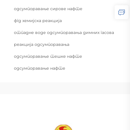
одсумпоравање сирове нафте
фгд хемијска реакција
отпадне воде одсумпоравања димних гасова
реакција одсумпоравања
одсумпоравање тешке нафте
одсумпоравање нафте