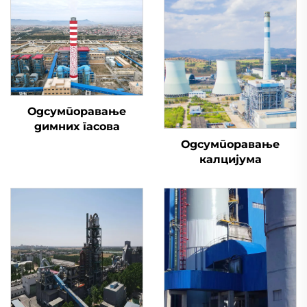
Одсумпоравање
димних гасова
Одсумпоравање
калцијума