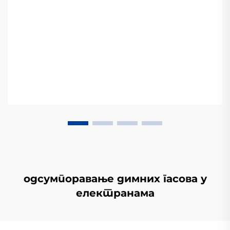
одсумпоравање димних гасова у
електранама