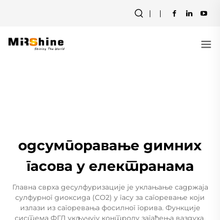
одсумпоравање димних
гасова у електранама
Главна сврха десулфуризације је уклањање садржаја
сулфурног диоксида (СО2) у гасу за сагоревање који
излази из сагоревања фосилног горива. Функције
система ФГД укључују контролу загађења ваздуха,