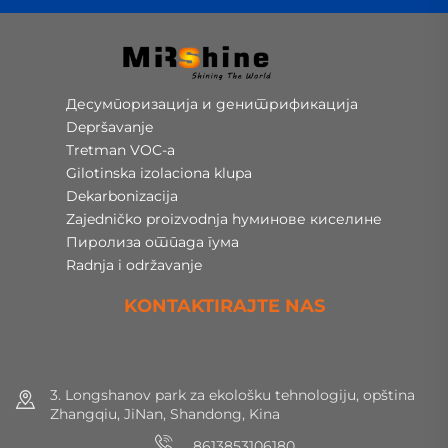
Десумпоризација и денитрификација
Depršavanje
Tretman VOC-a
Gilotinska izolaciona klupa
Dekarbonizacija
Zajedničko proizvodnja hуминове киселине
Пиролиза отпада гума
Radnja i održavanje
KONTAKTIRAJTE NAS
3. Longshanov park za ekološku tehnologiju, opština
Zhangqiu, JiNan, Shandong, Kina
8613853106180