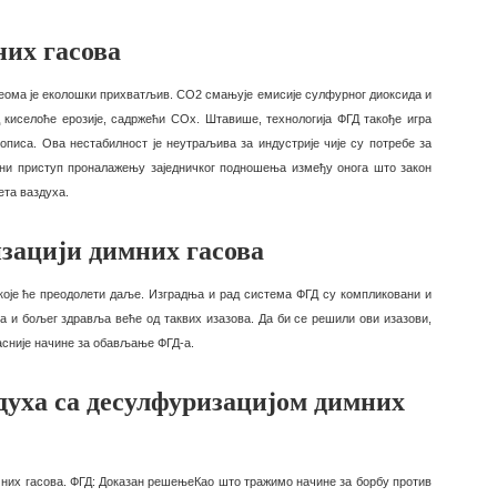
них гасова
 веома је еколошки прихватљив. СО2 смањује емисије сулфурног диоксида и
киселоће ерозије, садржећи СОх. Штавише, технологија ФГД такође игра
иса. Ова нестабилност је неутраљива за индустрије чије су потребе за
вни приступ проналажењу заједничког подношења између онога што закон
ета ваздуха.
изацији димних гасова
е које ће преодолети даље. Изградња и рад система ФГД су компликовани и
ха и бољег здравља веће од таквих изазова. Да би се решили ови изазови,
асније начине за обављање ФГД-а.
духа са десулфуризацијом димних
них гасова. ФГД: Доказан решењеКао што тражимо начине за борбу против