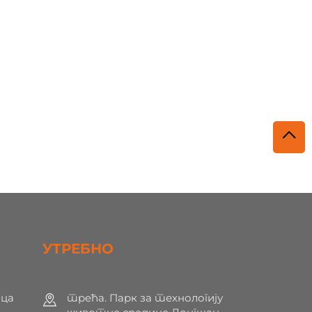
УТРЕБНО
ца
трећа. Парк за технологију