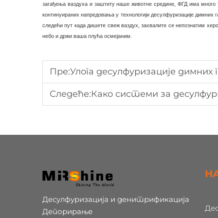
загађења ваздуха и заштиту наше животне средине, ФГД има много то
континуираних напредовања у технологији десулфуризације димних гас
следећи пут када дишете свеж ваздух, захвалите се непознатим херој
небо и држи ваша плућа осмејаним.
Пре:
Улога десулфуризације димних гас
Следеће:
Како системи за десулфуризацију 
Н
Десулфуризација и денитрификација
Де
Депорирање