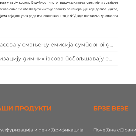
га у своју корист. Будућност чистог ваздуха изгледа светлије и усвајање
ова само ће обезбедити чистију планету за генерације које долазе. Дакле,
има који још увек раде иза сцене као што је ФГД који наставља да спасава
ова у смањењу емисија сумпорног диоксида
димних гасова побољшавају ефикасност електрана
АШИ ПРОДУКТИ
БРЗЕ ВЕЗЕ
сулфуризација и денитрификација
Почетна страни