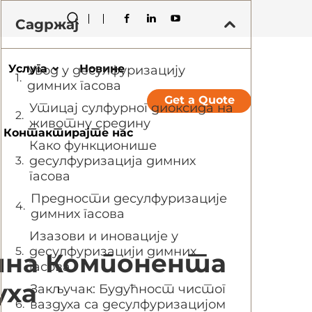
Садржај
Услуга
Новине
Увод у десулфуризацију
димних гасова
Get a Quote
Утицај сулфурног диоксида на
животну средину
Контактирајте нас
Како функционише
десулфуризација димних
гасова
Предности десулфуризације
димних гасова
Изазови и иновације у
десулфуризацији димних
учна Компонента
гасова
уха
Закључак: Будућност чистог
ваздуха са десулфуризацијом