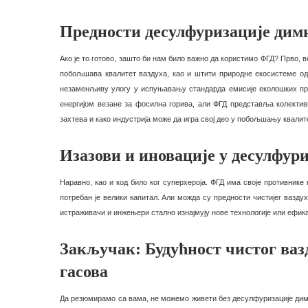
Предности десулфуризације дим
Ако је то готово, зашто би нам било важно да користимо ФГД? Прво,
побољшава квалитет ваздуха, као и штити природне екосистеме од 
незаменљиву улогу у испуњавању стандарда емисије еколошких проп
енергијом везане за фосилна горива, али ФГД представља колекти
захтева и како индустрија може да игра свој део у побољшању квалит
Изазови и иновације у десулфур
Наравно, као и код било ког суперхероја. ФГД има своје противник
потребан је велики капитал. Али можда су предности чистијег вазду
истраживачи и инжењери стално изнајмују нове технологије или ефик
Закључак: Будућност чистог ваз
гасова
Да резюмирамо са вама, не можемо живети без десулфуризације дим