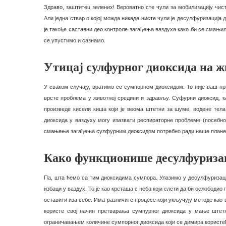
Здраво, заштитец зелених! Вероватно сте чули за мобилизацију чист
Али једна ствар о којој можда никада нисте чули је десулфуризација
је такође саставни део контроле загађења ваздуха како би се смањил
се упустимо и сазнамо.
Утицај сулфурног диоксида на ж
У сваком случају, вратимо се сумпорном диоксидом. То није ваш при
врсте проблема у животној средини и здрављу. Суфурни диоксид, к
произведе кисели киша који је веома штетни за шуме, водене тела
диоксида у ваздуху могу изазвати респираторне проблеме (посебно 
смањење загађења сулфурним диоксидом потребно ради наше планете
Како функционише десулфуризац
Па, шта ћемо са тим диоксидима сумпора. Улазимо у десулфуризаци
избаци у ваздух. То је као крсташа с неба који слети да би ослободио
оставити иза себе. Има различите процесе који укључују методе ка
користе свој начин претварања сумпурног диоксида у мање штетн
ограничавањем количине сумпорног диоксида који се димира користе