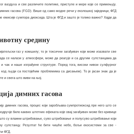
ог ваздуха и све различите политике, приступе и мере које се примењују.
 димних гасова (FGD). Више од само модне речи у еколошкој заједници, ФГД
е емисије сумпора диоксида. Шта је ФГД и зашто је толико важно? Хајде да
ивотну средину
јатељски газ у комшилу; то је токсични загађивач који може изазвати све
ада се налази у атмосфери, може да реагује и са другим супстанцама да
 и чак и наше изграђене структуре. Поред тога, високи нивои сулфурног
код људи са постојећим проблемима са дисањем). То је јасан знак да је
 и свега што живи на њој.
ија димних гасова
ју димних гасова, процес који заробљава сумпротиоксид пре него што се
 подручје било каквих штетних ефеката које овај загађивач може без кривице
о што су влажни штрибовање, суво штрибовање и полусуво штрибовање који
у супстанцу. Резултат ће бити чишће небо, бољи екосистеми за све -
ћи ФГД.