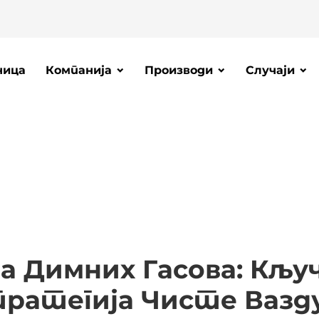
ница
Компанија
Производи
Случаји
а Димних Гасова: Кљ
ратегија Чисте Вазд