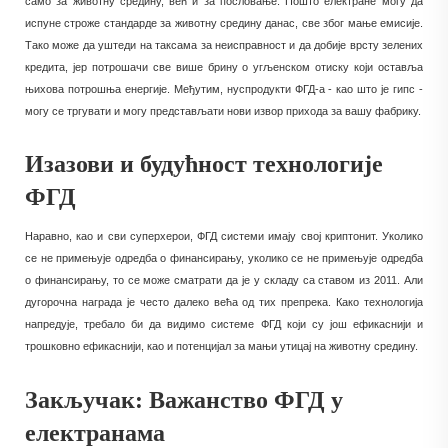
само за животну средину, већ и за пословање. Пошто електране могу да
испуне строже стандарде за животну средину данас, све због мање емисије.
Тако може да уштеди на таксама за неисправност и да добије врсту зелених
кредита, јер потрошачи све више брину о угљенском отиску који оставља
њихова потрошња енергије. Међутим, нуспродукти ФГД-а - као што је гипс -
могу се тргувати и могу представљати нови извор прихода за вашу фабрику.
Изазови и будућност технологије
ФГД
Наравно, као и сви суперхерои, ФГД системи имају свој криптонит. Уколико
се не примењује одредба о финансирању, уколико се не примењује одредба
о финансирању, то се може сматрати да је у складу са ставом из 2011. Али
дугорочна награда је често далеко већа од тих препрека. Како технологија
напредује, требало би да видимо системе ФГД који су још ефикаснији и
трошковно ефикаснији, као и потенцијал за мањи утицај на животну средину.
Закључак: Важанство ФГД у
електранама