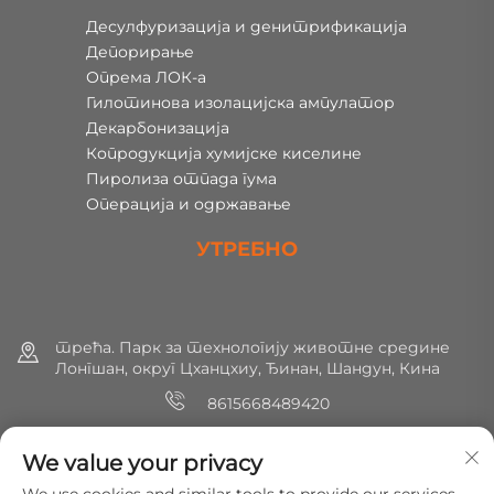
Десулфуризација и денитрификација
Депорирање
Опрема ЛОК-а
Гилотинова изолацијска ампулатор
Декарбонизација
Копродукција хумијске киселине
Пиролиза отпада гума
Операција и одржавање
УТРЕБНО
трећа. Парк за технологију животне средине
Лонгшан, округ Цханцхиу, Ђинан, Шандун, Кина
8615668489420
+86 (0) 531 8891 0288
We value your privacy
[email protected]