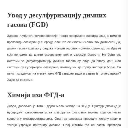
Увод у десулфуризацију димних
гасова (FGD)
Здраво, љубитељ зелене енергије! Често говоримо о електранама, о томе ко
производи електричну енергију, али шта се излази из свих тих димњака? Да,
димни гасови који могу садржати један од ових - сумпор диоксид; загађивач
који не само да штети екосистему већ и узрокује болести. Не бојте се,
системи за десулфуризацију димних гасова су овде да спасу дан! Ови
системи су суперхерои електрана, помажу им да горију чистије и боље. Са
овим позадином на месту, како ФГД стварно ради и зашто је толико важан?
Хајде да сазнамо.
Химија иза ФГД-а
Добро, довољно је тога... дајмо мало хемије на ФГД-у. Сулфур диоксид је
нуспродукт сагоревања угља или других фосилних горива, који се често
користи у електроцентралама. Овај гас формира природну киселу кишу и
такође узрокује иритацију дисања. Овај штетни гас се затим претвара