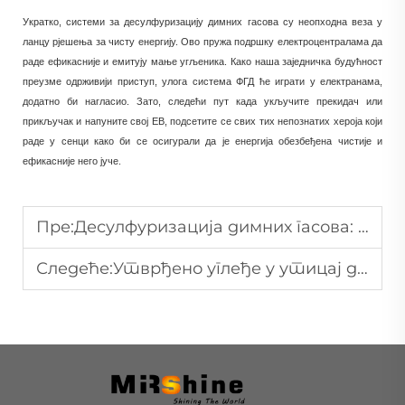
Укратко, системи за десулфуризацију димних гасова су неопходна веза у
ланцу рјешења за чисту енергију. Ово пружа подршку електроцентралама да
раде ефикасније и емитују мање угљеника. Како наша заједничка будућност
преузме одрживији приступ, улога система ФГД ће играти у електранама,
додатно би нагласио. Зато, следећи пут када укључите прекидач или
прикључак и напуните свој ЕВ, подсетите се свих тих непознатих хероја који
раде у сенци како би се осигурали да је енергија обезбеђена чистије и
ефикасније него јуче.
Пре:
Десулфуризација димних гасова: кључна компонента стратегија чисте ваздуха
Следеће:
Утврђено углеђе у утицај десулфуризације димних гасова на животну средину