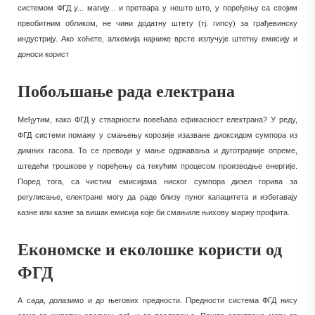
системом ФГД у... магију... и претвара у нешто што, у поређењу са својим
првобитним обликом, не чини додатну штету (тј. гипсу) за грађевинску
индустрију. Ако хоћете, алхемија најниже врсте излучује штетну емисију и
доноси корист
Побољшање рада електрана
Међутим, како ФГД у стварности повећава ефикасност електрана? У реду,
ФГД системи помажу у смањењу корозије изазване диоксидом сумпора из
димних гасова. То се преводи у мање одржавања и дуготрајније опреме,
штедећи трошкове у поређењу са текућим процесом производње енергије.
Поред тога, са чистим емисијама ниског сумпора дизел горива за
регулисање, електране могу да раде близу пуног капацитета и избегавају
казне или казне за вишак емисија које би смањиле њихову маржу профита.
Економске и еколошке користи од
ФГД
А сада, долазимо и до његових предности. Предности система ФГД нису