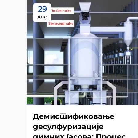
29
Aug
Демистификовање
десулфуризације
димних гасова: Процес