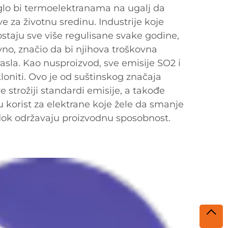
o bi termoelektranama na ugalj da
e za životnu sredinu. Industrije koje
staju sve više regulisane svake godine,
avno, značio da bi njihova troškovna
sla. Kao nusproizvod, sve emisije SO2 i
niti. Ovo je od suštinskog značaja
ve strožiji standardi emisije, a takođe
u korist za elektrane koje žele da smanje
 dok održavaju proizvodnu sposobnost.