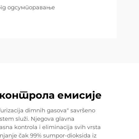
гд одсумпоравање
 контрола емисије
urizacija dimnih gasova" savršeno
istem služi. Njegova glavna
kasna kontrola i eliminacija svih vrsta
anjanje čak 99% sumpor-dioksida iz