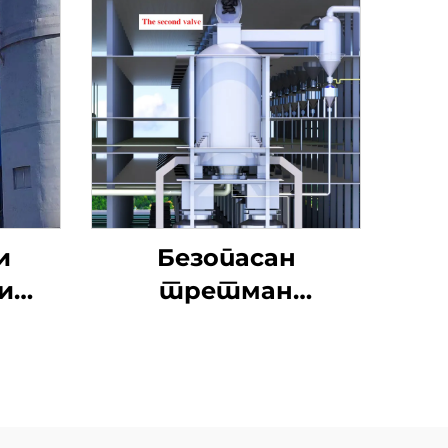
и
Безопасан
и
третман
тил
отпадних гума