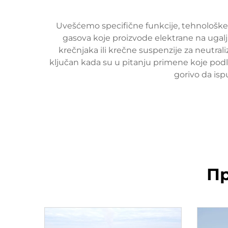
Uvešćemo specifične funkcije, tehnološke k
gasova koje proizvode elektrane na ugal
krečnjaka ili krečne suspenzije za neutral
ključan kada su u pitanju primene koje podl
gorivo da isp
Пр