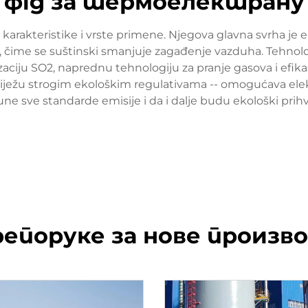
фгд за термоелектрану
arakteristike i vrste primene. Njegova glavna svrha je 
j, čime se suštinski smanjuje zagađenje vazduha. Tehnolo
izaciju SO2, naprednu tehnologiju za pranje gasova i efika
iježu strogim ekološkim regulativama -- omogućava elek
une sve standarde emisije i da i dalje budu ekološki prihva
епоруке за нове произв