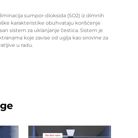
eliminacija sumpor-dioksida (SO2) iz dimnih
ške karakteristike obuhvataju korišćenje
san sistem za uklanjanje čestica. Sistem je
tranama koje zavise od uglja kao sirovine za
tljive u radu.
оде