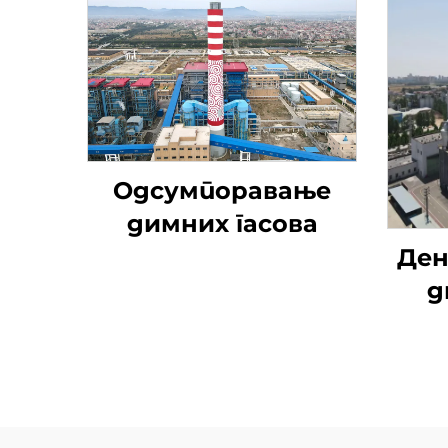
Одсумпоравање
димних гасова
Ден
д