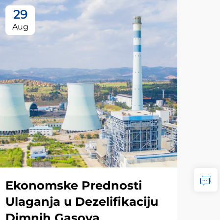
29
2
Aug
Au
Ekonomske Prednosti
Ko
Ulaganja u Dezelifikaciju
te
Dimnih Gasova
su