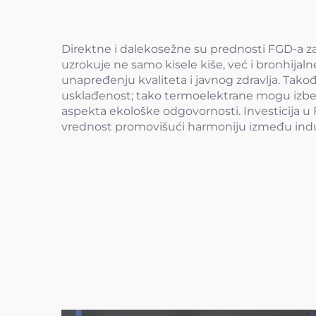
Direktne i dalekosežne su prednosti FGD-a za
uzrokuje ne samo kisele kiše, već i bronhija
unapređenju kvaliteta i javnog zdravlja. Tak
usklađenost; tako termoelektrane mogu izbeći
aspekta ekološke odgovornosti. Investicija 
vrednost promovišući harmoniju između industr