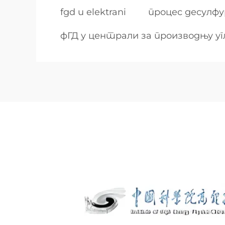
fgd u elektrani
процес десулфу
фГД у централи за производњу у