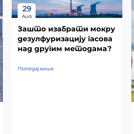
29
Aug
Зашто изабрати мокру
дезулфуризацију гасова
над другим методама?
Погледај више