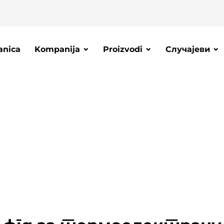
anica
Kompanija
Proizvodi
Случајеви