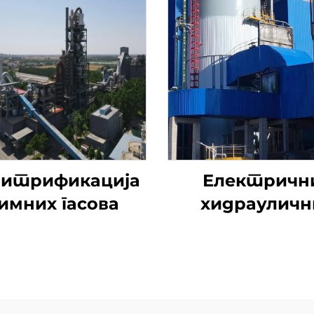
итрификација
Електричн
имних гасова
хидрауличн
утични вен