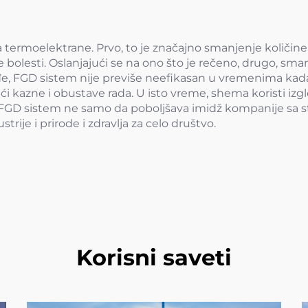
 termoelektrane. Prvo, to je značajno smanjenje količine
lne bolesti. Oslanjajući se na ono što je rečeno, drugo,
ođe, FGD sistem nije previše neefikasan u vremenima kad
 kazne i obustave rada. U isto vreme, shema koristi izgl
u FGD sistem ne samo da poboljšava imidž kompanije sa s
ije i prirode i zdravlja za celo društvo.
Korisni saveti