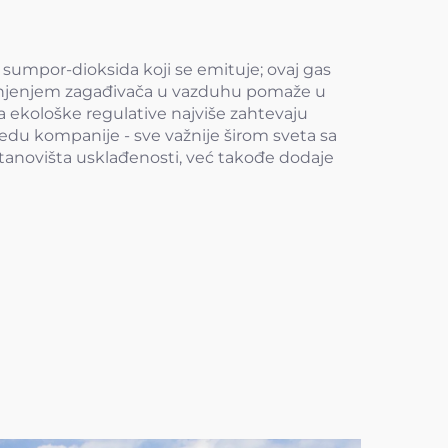
 sumpor-dioksida koji se emituje; ovaj gas
 smanjenjem zagađivača u vazduhu pomaže u
a ekološke regulative najviše zahtevaju
edu kompanije - sve važnije širom sveta sa
tanovišta usklađenosti, već takođe dodaje