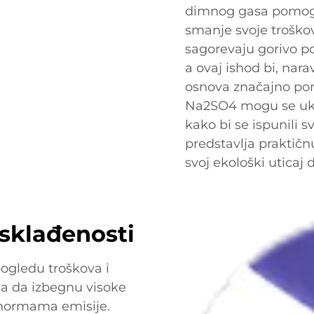
dimnog gasa pomogl
smanje svoje troškov
sagorevaju gorivo po
a ovaj ishod bi, nar
osnova značajno pora
Na2SO4 mogu se uklo
kako bi se ispunili s
predstavlja praktičn
svoj ekološki uticaj
usklađenosti
ogledu troškova i
a da izbegnu visoke
normama emisije.