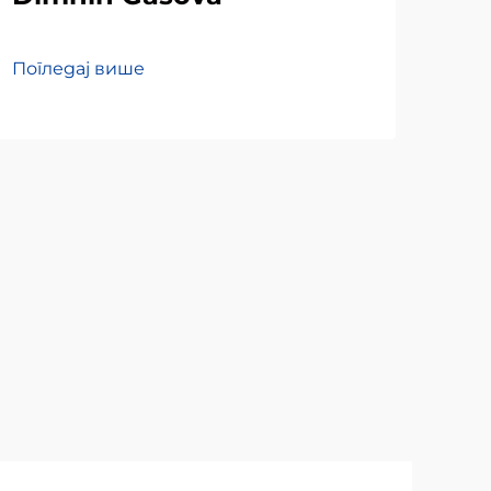
di
Погледај више
Пог