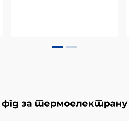
фгд за термоелектрану