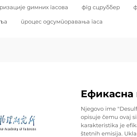
ризације димних гасова
фгд сцруббер
ф
гља
процес одсумпоравања гаса
Ефикасна
Njegovo ime "Desulf
opisuje čemu ovaj s
karakteristika je efi
štetnih emisija. Ukl