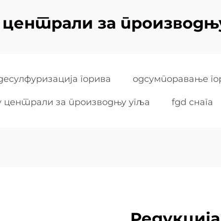
 централи за производњ
десулфуризација горива
одсумпоравање гор
у централи за производњу угља
fgd снага
Редукција