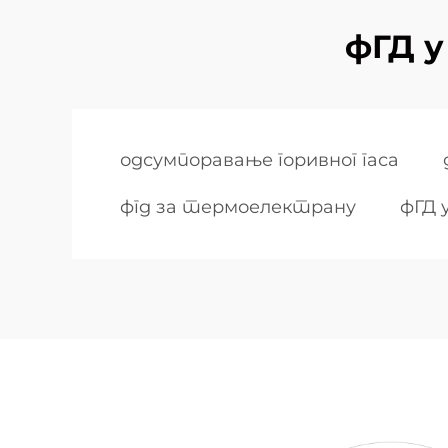
фГД у
одсумпоравање горивног гаса
фгд за термоелектрану
фГД 