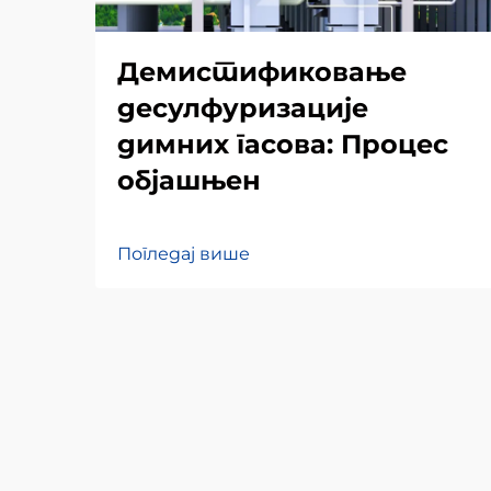
Демистификовање
десулфуризације
димних гасова: Процес
објашњен
Погледај више