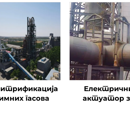
итрификација
Електричн
имних гасова
актуатор з
одсумпорав
димоводни ве