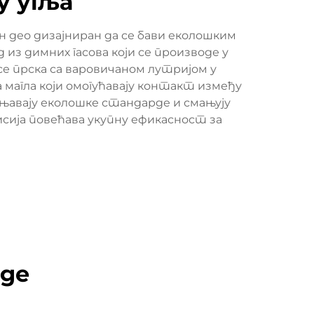
у угља
н део дизајниран да се бави еколошким
 из димних гасова који се производе у
се прска са варовичаном лутријом у
 магла који омогућавају контакт између
уњавају еколошке стандарде и смањују
сија повећава укупну ефикасност за
оде