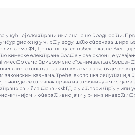
а у кућној електрани има значајне предности. Прв
 сумбур диоксид у чисту воду, што спречава ширењ
ње система ФГД је начин да се избегне казне Агенц
о кинеске електране постају све склоније усвај
чај уместо само привремено ограничавања аберрант
 довести до тога да такво скупо улагање буде бес
им законским казнама. Треће, еколошка репутација
смањује се трошак права на трговину емисијама з
тране са и без таквих ФГД-а у ствари тргују или 
номичнијом и оперативно јачи у очима инвестито