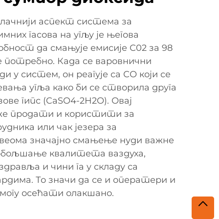
ивлачнији аспект система за
мних гасова на угљу је његова
бност да смањује емисије С02 за 98
је потребно. Када се варовнични
и у систем, он реагује са СО који се
евања угља како би се створила друга
зове гипс (CaSO4-2H2O). Овај
же продати и користити за
рудника или чак језера за
веома значајно смањење нуди важне
обољшање квалитета ваздуха,
дравља и чини га у складу са
дима. То значи да се и оператери и
 могу осећати олакшано.