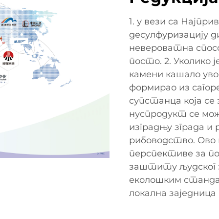
1. у вези са Најпр
десулфуризацију ди
невероватна спосо
посто. 2. Уколико 
камени кашало увод
формирао из сагор
супстанца која се 
нуспродукт се мо
изградњу зграда и 
рибоводство. Ово 
перспективе за п
заштиту људског з
еколошким стандар
локална заједница