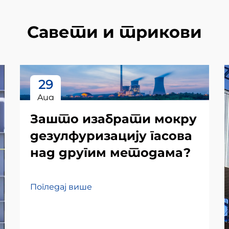
Савети и трикови
29
Aug
Зашто изабрати мокру
дезулфуризацију гасова
над другим методама?
Погледај више