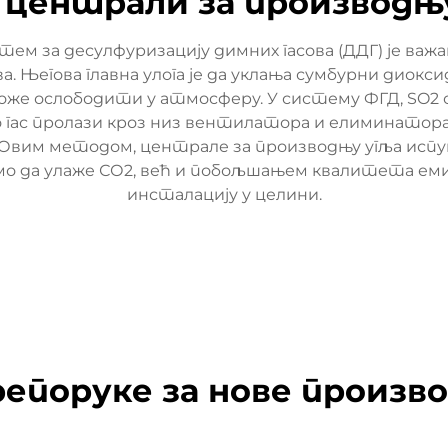
 централи за производњ
тем за десулфуризацију димних гасова (ДДГ) је важа
. Његова главна улога је да уклања сумбурни диоксид
може ослободити у атмосферу. У систему ФГД, SO2 
ако гас пролази кроз низ вентилатора и елиминатора
. Овим методом, централе за производњу угља исп
амо да улаже СО2, већ и побољшањем квалитета еми
инсталацију у целини.
епоруке за нове произв