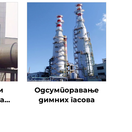
и
Одсумпоравање
а
димних гасова
ање
нтил