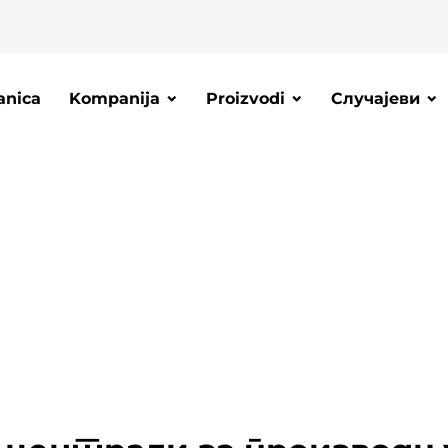
anica
Kompanija
Proizvodi
Случајеви