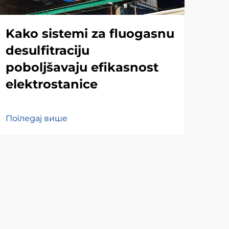
Kako sistemi za fluogasnu
Ma
desulfitraciju
na
poboljšavaju efikasnost
je
elektrostanice
des
Погледај више
Пог