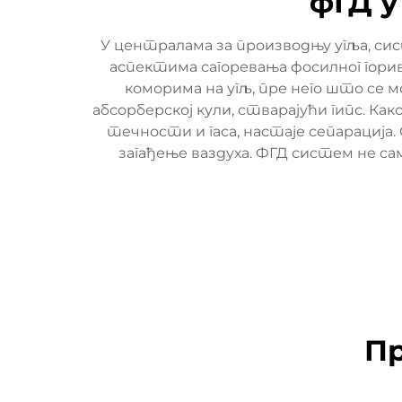
фГД у
У централама за производњу угља, сис
аспектима сагоревања фосилног горива
коморима на угљ, пре него што се 
абсорберској кули, стварајући гипс. К
течности и гаса, настаје сепарација
загађење ваздуха. ФГД систем не с
Пр