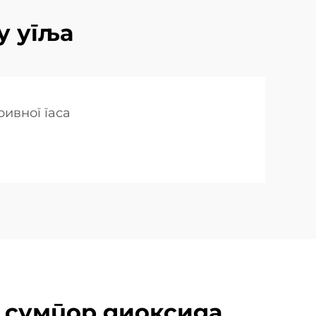
у угља
ивног гаса
 сумпор диоксида