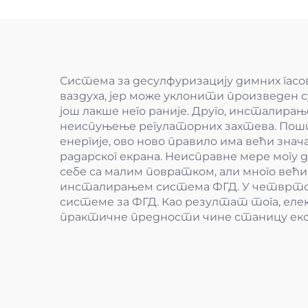
Система за десулфуризацију димних гасов
ваздуха, јер може уклонити произведен
још лакше него раније. Друго, инсталира
неиспуњење регулаторних захтева. Пошт
енергије, ово ново правило има већи зна
радарског екрана. Неисправне мере могу
себе са малим повратком, али много већ
инсталирањем система ФГД. У четвртој, 
системе за ФГД. Као резултат тога, елек
практичне предности чине станицу еко