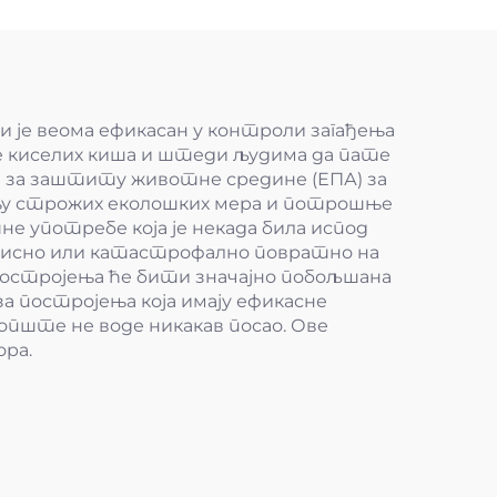
и је веома ефикасан у контроли загађења
е киселих киша и штеди људима да пате
ије за заштиту животне средине (ЕПА) за
ању строжих еколошких мера и потрошње
не употребе која је некада била испод
корисно или катастрофално повратно на
 постројења ће бити значајно побољшана
а постројења која имају ефикасне
уопште не воде никакав посао. Ове
ра.