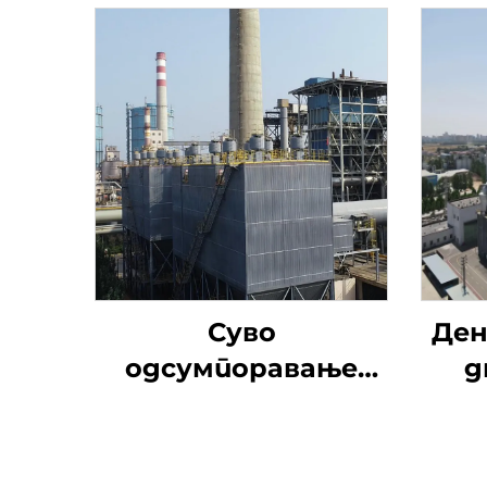
Суво
Ден
одсумпоравање
д
натријумом