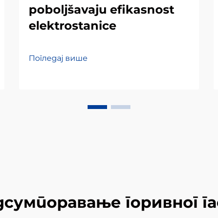
poboljšavaju efikasnost
elektrostanice
Погледај више
дсумпоравање горивног га