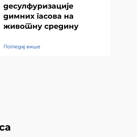
десулфуризације
де
димних гасова на
ди
животну средину
Пог
Погледај више
са