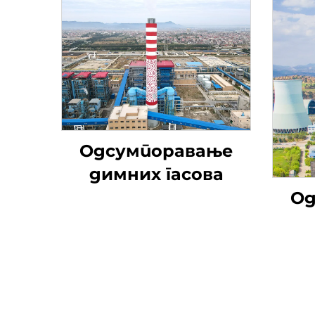
Одсумпоравање
димних гасова
Од