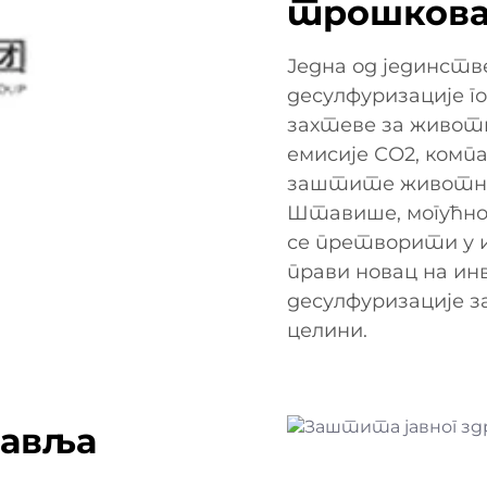
трошков
Једна од јединств
десулфуризације г
захтеве за животн
емисије СО2, комп
заштите животне с
Штавише, могућно
се претворити у и
прави новац на ин
десулфуризације з
целини.
равља