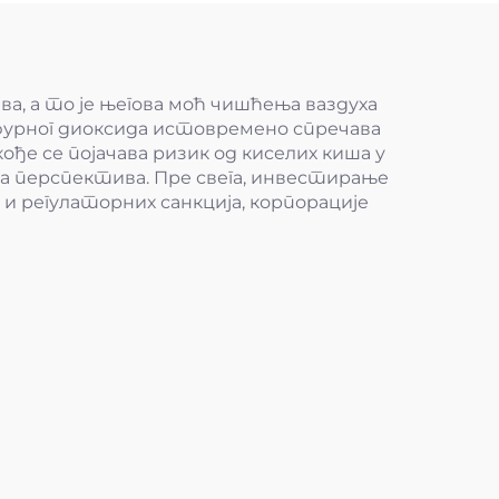
а, а то је његова моћ чишћења ваздуха
лфурног диоксида истовремено спречава
ође се појачава ризик од киселих киша у
а перспектива. Пре свега, инвестирање
 и регулаторних санкција, корпорације