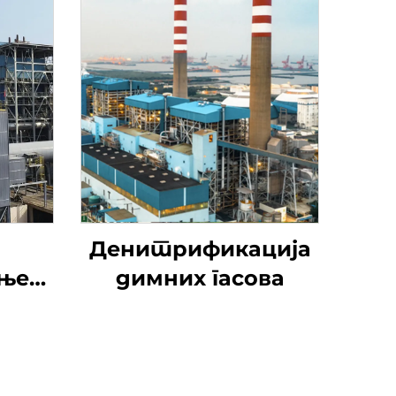
Денитрификација
ање
димних гасова
м