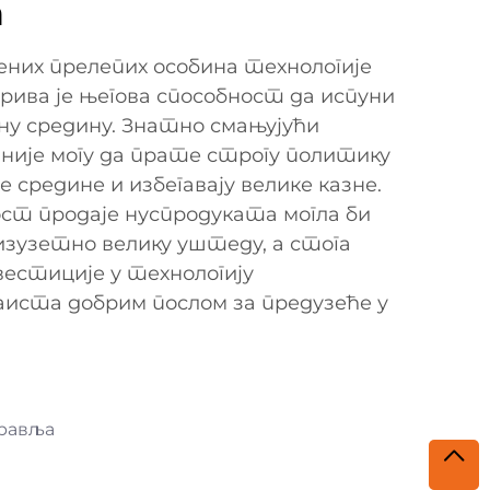
а
ених прелепих особина технологије
орива је његова способност да испуни
у средину. Знатно смањујући
аније могу да прате строгу политику
редине и избегавају велике казне.
ст продаје нуспродуката могла би
зузетно велику уштеду, а стога
вестиције у технологију
аиста добрим послом за предузеће у