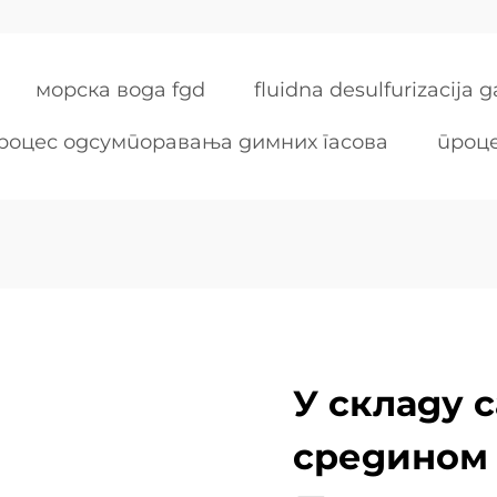
морска вода fgd
fluidna desulfurizacija 
роцес одсумпоравања димних гасова
проце
У складу 
средином