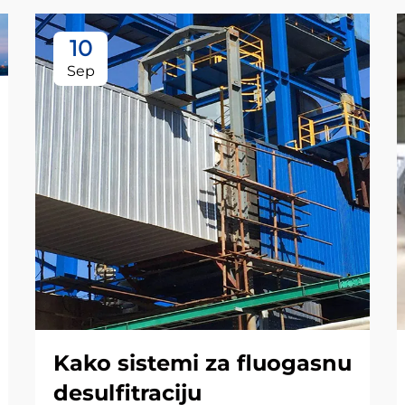
10
Sep
Kako sistemi za fluogasnu
desulfitraciju