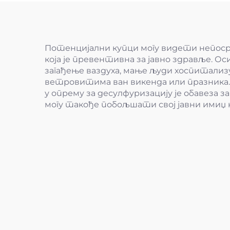
Потенцијални купци могу видети непосре
која је превентивна за јавно здравље. 
загађење ваздуха, мање људи хоспитализу
ветровитима ван викенда или празника.
у опрему за десулфуризацију је обавеза 
могу такође побољшати свој јавни имиџ 