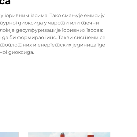
са
 горивним гасима. Тако смањује емисију
мпурног диоксида у чврсти или течни
ије десулфуризације горивних гасова:
 да би формирао гипс. Такви системи се
 топлотних и енергетских јединица где
ог диоксида.