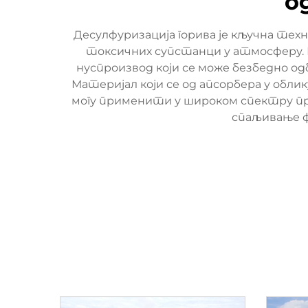
о
Десулфуризација горива је кључна техн
токсичних супстанци у атмосферу. Г
нуспроизвод који се може безбедно о
Материјал који се од апсорбера у обли
могу применити у широком спектру при
спаљивање ф