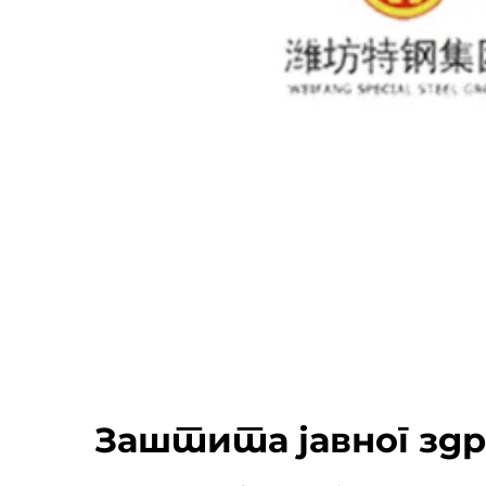
Заштита јавног зд