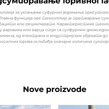
дсумпоравање горивног га
ологија за уклањање суфурних једињења присутних у
лавна функција ове технологије је претварање су
дбацити или рециклирати. Карактеристике технолог
ку варовика или варца споји са сулфурним диоксидом
мена, од електрана и индустријских објеката до
осилних горива ослобађа значајне количине сумпорн
Nove proizvode