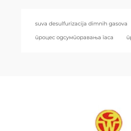
suva desulfurizacija dimnih gasova
процес одсумпоравања гаса
п