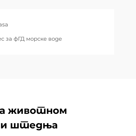
gasa
с за фГД морске воде
са животном
 и штедња