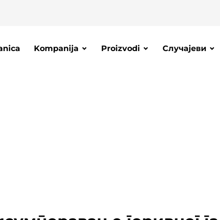
anica
Kompanija
Proizvodi
Случајеви