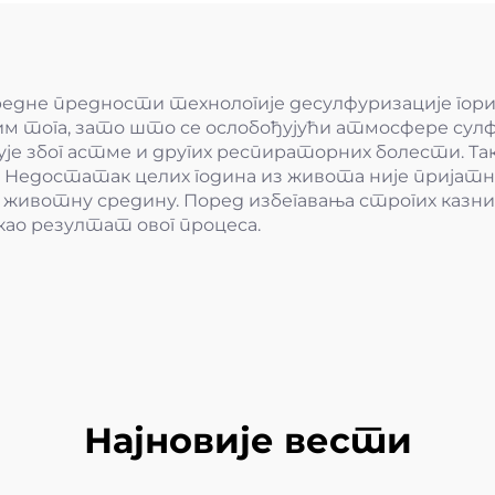
дне предности технологије десулфуризације горив
Осим тога, зато што се ослобођујући атмосфере су
је због астме и других респираторних болести. Так
 Недостатак целих година из живота није пријатн
за животну средину. Поред избегавања строгих казни
као резултат овог процеса.
Најновије вести