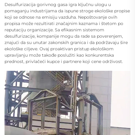
Desulfurizacija gorivnog gasa igra ključnu ulogu u
pomaganju industrijama da ispune stroge ekološke propise
koji se odnose na emisiju vazduha. Nepoštovanje ovih
propisa može rezultirati značajnim kaznama i štetom po
reputaciju organizacije. Sa efikasnim sistemom
desulfurizacije, kompanije mogu da rade sa poverenjem,
znajući da su unutar zakonskih granica i da podržavaju šire
ekološke ciljeve. Ovaj proaktivan pristup ekološkom
upravljanju može takođe poslužiti kao konkurentska
prednost, privlačeći kupce i partnere koji cene održivost.