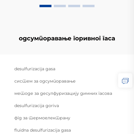
одсумпоравање горивног гаса
desulfurizacija gasa
систем за одсумпоравање
методе за десулфуризацију димних гасова
desulfurizacija goriva
фгд за термоелектрану
fluidna desulfurizacija gasa