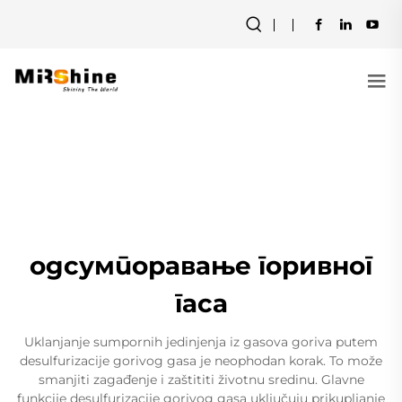
одсумпоравање горивног
гаса
Uklanjanje sumpornih jedinjenja iz gasova goriva putem
desulfurizacije gorivog gasa je neophodan korak. To može
smanjiti zagađenje i zaštititi životnu sredinu. Glavne
funkcije desulfurizacije gorivog gasa uključuju prikupljanje