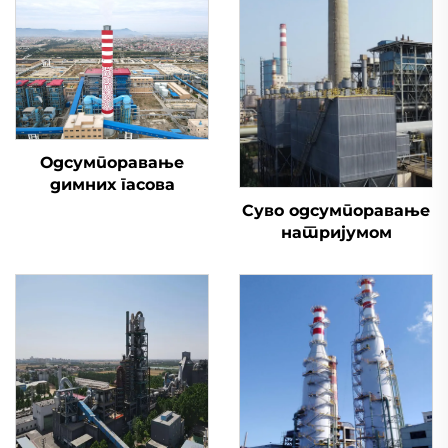
Одсумпоравање
димних гасова
Суво одсумпоравање
натријумом