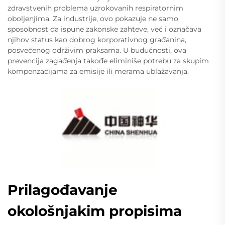
zdravstvenih problema uzrokovanih respiratornim
oboljenjima. Za industrije, ovo pokazuje ne samo
sposobnost da ispune zakonske zahteve, već i označava
njihov status kao dobrog korporativnog građanina,
posvećenog održivim praksama. U budućnosti, ova
prevencija zagađenja takođe eliminiše potrebu za skupim
kompenzacijama za emisije ili merama ublažavanja.
Prilagođavanje
okološnjakim propisima