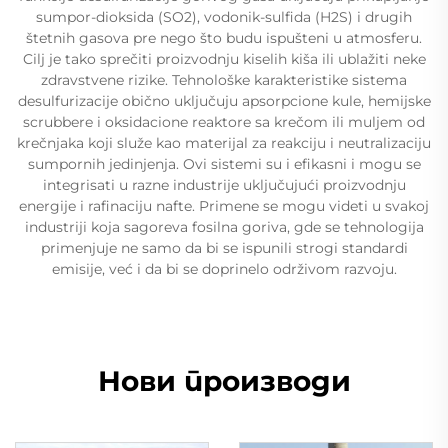
sumpor-dioksida (SO2), vodonik-sulfida (H2S) i drugih
štetnih gasova pre nego što budu ispušteni u atmosferu.
Cilj je tako sprečiti proizvodnju kiselih kiša ili ublažiti neke
zdravstvene rizike. Tehnološke karakteristike sistema
desulfurizacije obično uključuju apsorpcione kule, hemijske
scrubbere i oksidacione reaktore sa krečom ili muljem od
krečnjaka koji služe kao materijal za reakciju i neutralizaciju
sumpornih jedinjenja. Ovi sistemi su i efikasni i mogu se
integrisati u razne industrije uključujući proizvodnju
energije i rafinaciju nafte. Primene se mogu videti u svakoj
industriji koja sagoreva fosilna goriva, gde se tehnologija
primenjuje ne samo da bi se ispunili strogi standardi
emisije, već i da bi se doprinelo održivom razvoju.
Нови производи