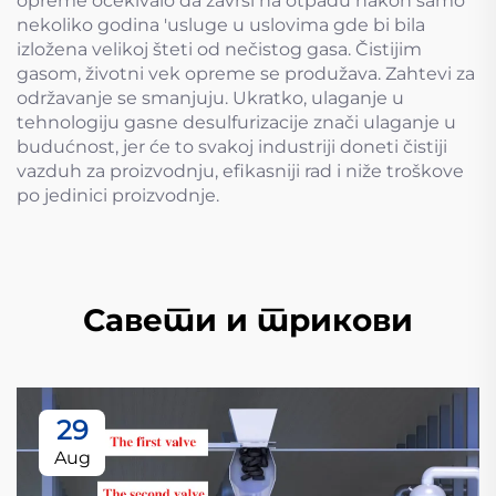
opreme očekivalo da završi na otpadu nakon samo
nekoliko godina 'usluge u uslovima gde bi bila
izložena velikoj šteti od nečistog gasa. Čistijim
gasom, životni vek opreme se produžava. Zahtevi za
održavanje se smanjuju. Ukratko, ulaganje u
tehnologiju gasne desulfurizacije znači ulaganje u
budućnost, jer će to svakoj industriji doneti čistiji
vazduh za proizvodnju, efikasniji rad i niže troškove
po jedinici proizvodnje.
Савети и трикови
29
Aug