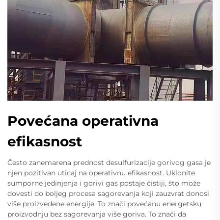
Povećana operativna
efikasnost
Često zanemarena prednost desulfurizacije gorivog gasa je
njen pozitivan uticaj na operativnu efikasnost. Uklonite
sumporne jedinjenja i gorivi gas postaje čistiji, što može
dovesti do boljeg procesa sagorevanja koji zauzvrat donosi
više proizvedene energije. To znači povećanu energetsku
proizvodnju bez sagorevanja više goriva. To znači da