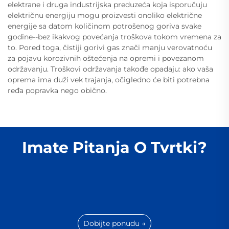
elektrane i druga industrijska preduzeća koja isporučuju
električnu energiju mogu proizvesti onoliko električne
energije sa datom količinom potrošenog goriva svake
godine--bez ikakvog povećanja troškova tokom vremena za
to. Pored toga, čistiji gorivi gas znači manju verovatnoću
za pojavu korozivnih oštećenja na opremi i povezanom
održavanju. Troškovi održavanja takođe opadaju: ako vaša
oprema ima duži vek trajanja, očigledno će biti potrebna
ređa popravka nego obično.
Imate Pitanja O Tvrtki?
Dobijte ponudu →