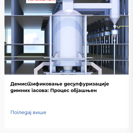
Демистификовање десулфуризације
димних гасова: Процес објашњен
Погледај више