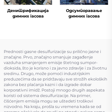
Денитрификација
Одсумпоравање
димних гасова
димних гасова
Prednosti gasne desulfurizacije su prilično jasne i
značajne. Prvo, značajno smanjuje zagađenje
vazduha smanjenjem emisije štetnog sumpor-
dioksida, što je korisno i za javno zdravlje i za životnu
sredinu. Drugo, može pomoći industrijskim
preduzećima da se pridržavaju sve strožih ekoloških
zakona bez plaćanja kazni i da izgrade dobar
korporativni imidž. Postoji mnogo drugih aspekata
koristi od sistema desulfurizacije. Na primer,
čišćenjem emisija mogu se uštedeti troškovi
nizvodno. Na kraju, prošla su vremena kada se od