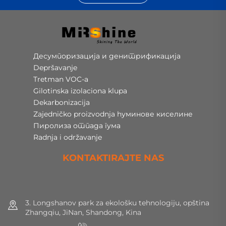
Десумпоризација и денитрификација
Depršavanje
Tretman VOC-a
Gilotinska izolaciona klupa
Dekarbonizacija
Zajedničko proizvodnja hуминове киселине
Пиролиза отпада гума
Radnja i održavanje
KONTAKTIRAJTE NAS
3. Longshanov park za ekološku tehnologiju, opština
Zhangqiu, JiNan, Shandong, Kina