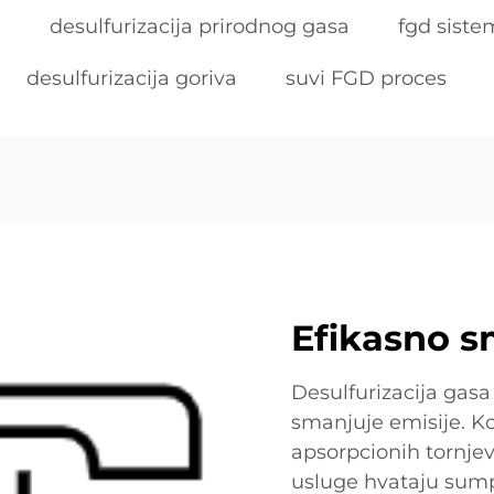
а
desulfurizacija prirodnog gasa
fgd siste
desulfurizacija goriva
suvi FGD proces
Efikasno s
Desulfurizacija gasa
smanjuje emisije. K
apsorpcionih tornjev
usluge hvataju sumpo