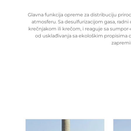
Glavna funkcija opreme za distribuciju pri
atmosferu. Sa desulfurizacijom gasa, radni
krečnjakom ili krečom, i reaguje sa sumpor-
od usklađivanja sa ekološkim propisima do
zapremin