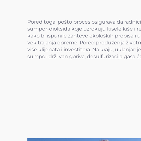
Pored toga, pošto proces osigurava da radnici 
sumpor-dioksida koje uzrokuju kisele kiše i 
kako bi ispunile zahteve ekoloških propisa i
vek trajanja opreme. Pored produženja životn
više klijenata i investitora. Na kraju, uklan
sumpor drži van goriva, desulfurizacija gasa ć