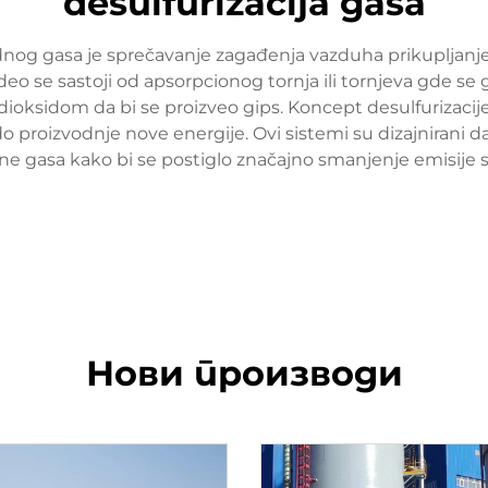
desulfurizacija gasa
rodnog gasa je sprečavanje zagađenja vazduha prikupljan
 deo se sastoji od apsorpcionog tornja ili tornjeva gde s
dioksidom da bi se proizveo gips. Koncept desulfurizacij
 proizvodnje nove energije. Ovi sistemi su dizajnirani d
e gasa kako bi se postiglo značajno smanjenje emisije
Нови производи