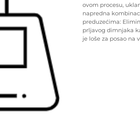
ovom procesu, uklan
napredna kombinacija 
preduzećima: Elimi
prljavog dimnjaka ka
je loše za posao na v