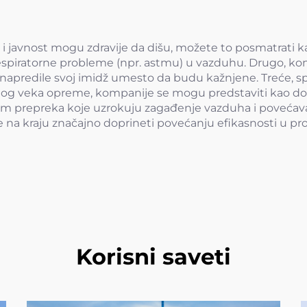
i javnost mogu zdravije da dišu, možete to posmatrati kao
respiratorne probleme (npr. astmu) u vazduhu. Drugo, kom
 unapredile svoj imidž umesto da budu kažnjene. Treće, 
og veka opreme, kompanije se mogu predstaviti kao dobri
janjem prepreka koje uzrokuju zagađenje vazduha i poveć
e na kraju značajno doprineti povećanju efikasnosti u pro
Korisni saveti