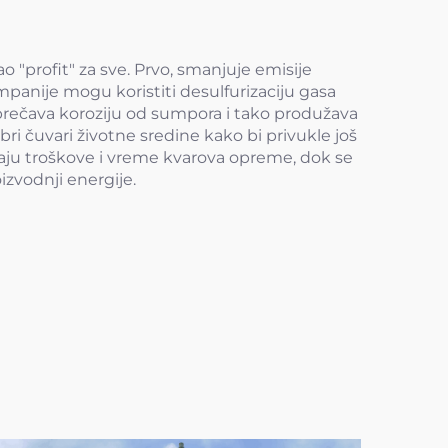
 "profit" za sve. Prvo, smanjuje emisije
panije mogu koristiti desulfurizaciju gasa
sprečava koroziju od sumpora i tako produžava
 čuvari životne sredine kako bi privukle još
avaju troškove i vreme kvarova opreme, dok se
izvodnji energije.