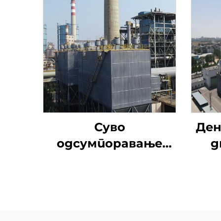
Суво
Ден
одсумпоравање
д
натријумом