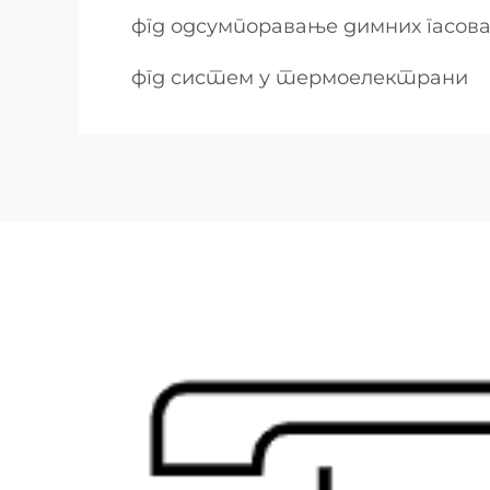
фгд одсумпоравање димних гасов
фгд систем у термоелектрани