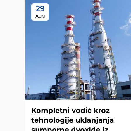
29
Aug
Kompletni vodič kroz
tehnologije uklanjanja
sumporne dvoxide iz