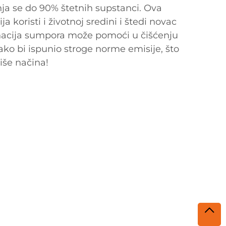
ja se do 90% štetnih supstanci. Ova
koristi i životnoj sredini i štedi novac
nacija sumpora može pomoći u čišćenju
ko bi ispunio stroge norme emisije, što
iše načina!