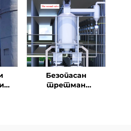
и
Безопасан
и
третман
тил
отпадних гума