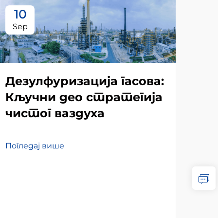
10
1
Sep
Oc
Дезулфуризација гасова:
Кључни део стратегија
чистог ваздуха
Погледај више
Bu
su
di