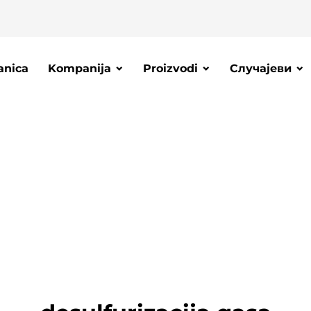
anica
Kompanija
Proizvodi
Случајеви