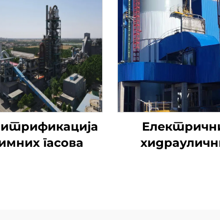
итрификација
Електричн
имних гасова
хидрауличн
утични вен