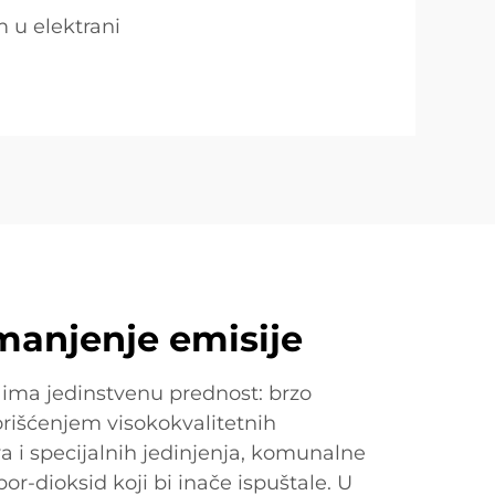
m u elektrani
manjenje emisije
 ima jedinstvenu prednost: brzo
orišćenjem visokokvalitetnih
a i specijalnih jedinjenja, komunalne
r-dioksid koji bi inače ispuštale. U