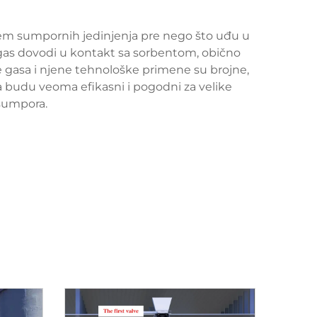
jem sumpornih jedinjenja pre nego što uđu u
e gas dovodi u kontakt sa sorbentom, obično
e gasa i njene tehnološke primene su brojne,
a budu veoma efikasni i pogodni za velike
 sumpora.