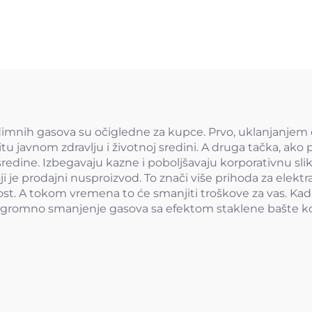
dimnih gasova su očigledne za kupce. Prvo, uklanjanjem
tu javnom zdravlju i životnoj sredini. A druga tačka, ako
redine. Izbegavaju kazne i poboljšavaju korporativnu slik
 je prodajni nusproizvod. To znači više prihoda za elekt
. A tokom vremena to će smanjiti troškove za vas. Kada 
ogromno smanjenje gasova sa efektom staklene bašte koji