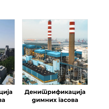
ција
Денитрификација
ва
димних гасова