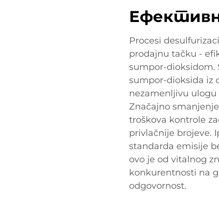
Ефективн
Procesi desulfuriza
prodajnu tačku - ef
sumpor-dioksidom. 
sumpor-dioksida iz d
nezamenljivu ulogu 
Značajno smanjenje 
troškova kontrole za
privlačnije brojeve. 
standarda emisije be
ovo je od vitalnog 
konkurentnosti na gl
odgovornost.