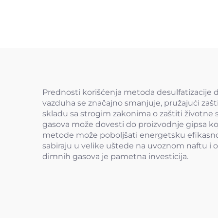
Prednosti korišćenja metoda desulfatizacije 
vazduha se značajno smanjuje, pružajući zašti
skladu sa strogim zakonima o zaštiti životne s
gasova može dovesti do proizvodnje gipsa koji
metode može poboljšati energetsku efikasnost
sabiraju u velike uštede na uvoznom naftu i 
dimnih gasova je pametna investicija.