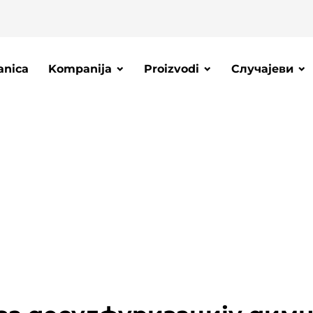
anica
Kompanija
Proizvodi
Случајеви