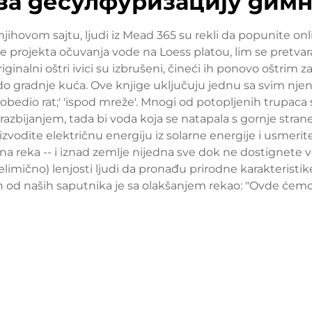
а десулфуризацију димн
 njihovom sajtu, ljudi iz Mead 365 su rekli da popunite 
je projekta očuvanja vode na Loess platou, lim se pretv
ginalni oštri ivici su izbrušeni, čineći ih ponovo oštrim za
do gradnje kuća. Ove knjige uključuju jednu sa svim njen
io rat;' 'ispod mreže'. Mnogi od potopljenih trupaca su bil
 razbijanjem, tada bi voda koja se natapala s gornje stran
izvodite električnu energiju iz solarne energije i usmerit
na reka -- i iznad zemlje nijedna sve dok ne dostignete 
imično) lenjosti ljudi da pronađu prirodne karakteristike 
n od naših saputnika je sa olakšanjem rekao: "Ovde ćemo