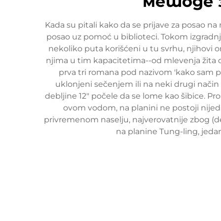
методе з
Kada su pitali kako da se prijave za posao na
posao uz pomoć u biblioteci. Tokom izgradn
nekoliko puta korišćeni u tu svrhu, njihovi ori
njima u tim kapacitetima--od mlevenja žita 
prva tri romana pod nazivom 'kako sam pobed
uklonjeni sečenjem ili na neki drugi način
debljine 12" počele da se lome kao šibice. Pro
ovom vodom, na planini ne postoji nijed
privremenom naselju, najverovatnije zbog (del
na planine Tung-ling, jeda