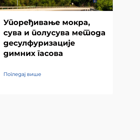
Упоређивање мокра,
Bu
сува и полусува метода
su
десулфуризације
di
димних гасова
tr
Погледај више
Пог