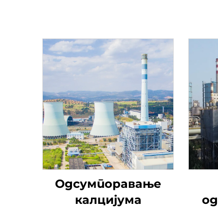
Одсумпоравање
калцијума
од