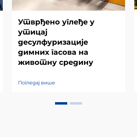
Утврђено углеђе у
утицај
десулфуризације
димних гасова на
животну средину
Погледај више