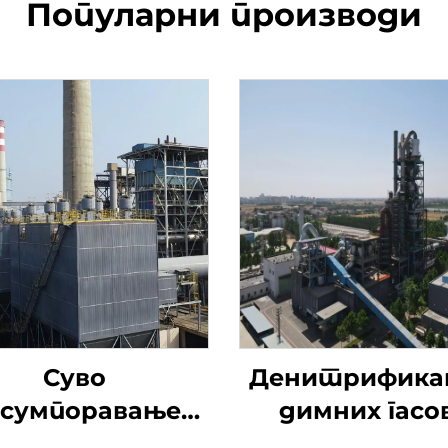
Популарни производи
Суво
Денитрифика
сумпоравање
димних гасо
натријумом