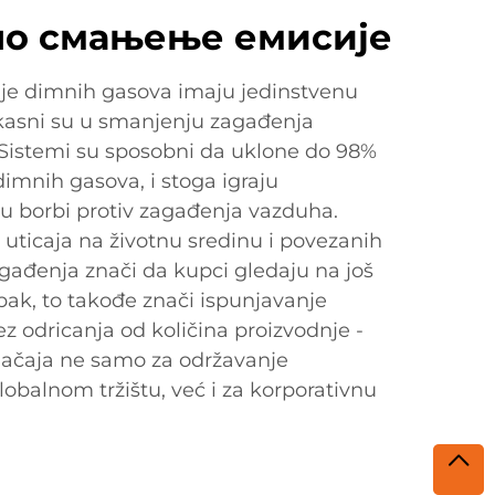
о смањење емисије
cije dimnih gasova imaju jedinstvenu
ikasni su u smanjenju zagađenja
Sistemi su sposobni da uklone do 98%
imnih gasova, i stoga igraju
u borbi protiv zagađenja vazduha.
uticaja na životnu sredinu i povezanih
gađenja znači da kupci gledaju na još
Ipak, to takođe znači ispunjavanje
z odricanja od količina proizvodnje -
značaja ne samo za održavanje
obalnom tržištu, već i za korporativnu