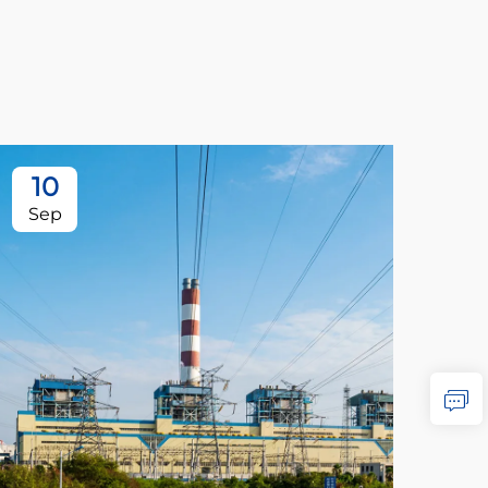
10
1
Sep
Oc