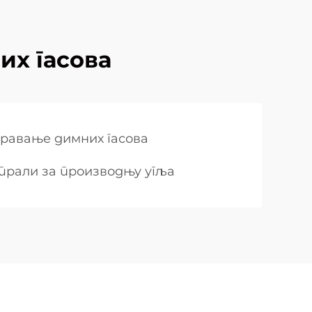
их гасова
оравање димних гасова
трали за производњу угља