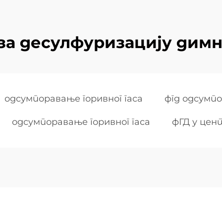
а десулфуризацију димн
одсумпоравање горивног гаса
фгд одсумп
одсумпоравање горивног гаса
фГД у цен