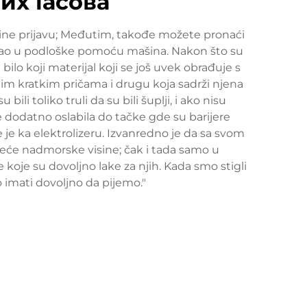
их гасова
online prijavu; Međutim, takođe možete pronaći
arao u podloške pomoću mašina. Nakon što su
 bilo koji materijal koji se još uvek obrađuje s
im kratkim pričama i drugu koja sadrži njena
i toliko truli da su bili šuplji, i ako nisu
e dodatno oslabila do tačke gde su barijere
e je ka elektrolizeru. Izvanredno je da sa svom
veće nadmorske visine; čak i tada samo u
koje su dovoljno lake za njih. Kada smo stigli
 imati dovoljno da pijemo."