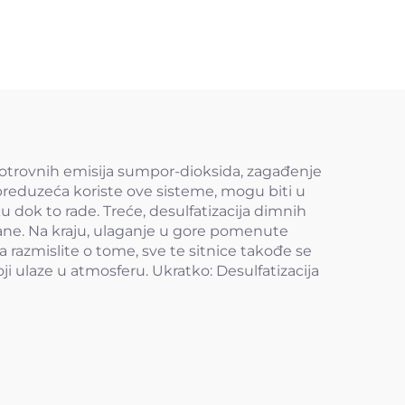
 otrovnih emisija sumpor-dioksida, zagađenje
 preduzeća koriste ove sisteme, mogu biti u
u dok to rade. Treće, desulfatizacija dimnih
rane. Na kraju, ulaganje u gore pomenute
razmislite o tome, sve te sitnice takođe se
 ulaze u atmosferu. Ukratko: Desulfatizacija