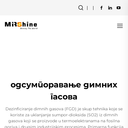
одсумпоравање димних
гасова
Dezinficiranje dimnih gasova (FGD) je skup tehnika koje se
koriste za uklanjanje sumpor-dioksida (SO2) iz dimnih
gasova koji se proizvode u termoelektranama na fosilna
goriva i drugim industrijskim procesima. Primarna funkcija