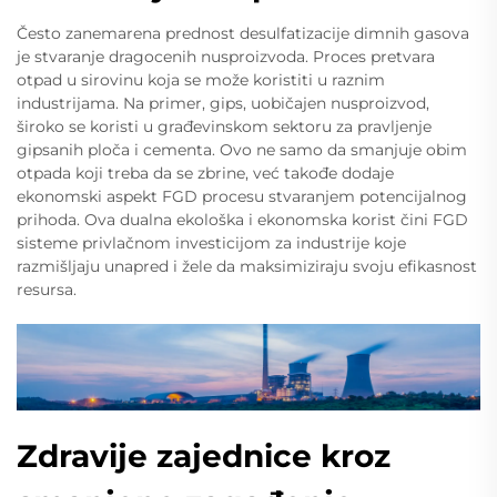
Često zanemarena prednost desulfatizacije dimnih gasova
je stvaranje dragocenih nusproizvoda. Proces pretvara
otpad u sirovinu koja se može koristiti u raznim
industrijama. Na primer, gips, uobičajen nusproizvod,
široko se koristi u građevinskom sektoru za pravljenje
gipsanih ploča i cementa. Ovo ne samo da smanjuje obim
otpada koji treba da se zbrine, već takođe dodaje
ekonomski aspekt FGD procesu stvaranjem potencijalnog
prihoda. Ova dualna ekološka i ekonomska korist čini FGD
sisteme privlačnom investicijom za industrije koje
razmišljaju unapred i žele da maksimiziraju svoju efikasnost
resursa.
Zdravije zajednice kroz