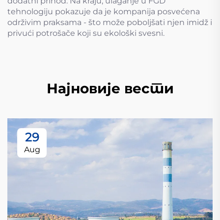
dodatni prihod. Na kraju, ulaganje u FGD
tehnologiju pokazuje da je kompanija posvećena
održivim praksama - što može poboljšati njen imidž i
privući potrošače koji su ekološki svesni.
Најновије вести
29
Aug