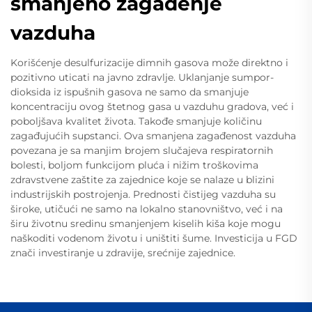
smanjeno zagađenje
vazduha
Korišćenje desulfurizacije dimnih gasova može direktno i
pozitivno uticati na javno zdravlje. Uklanjanje sumpor-
dioksida iz ispušnih gasova ne samo da smanjuje
koncentraciju ovog štetnog gasa u vazduhu gradova, već i
poboljšava kvalitet života. Takođe smanjuje količinu
zagađujućih supstanci. Ova smanjena zagađenost vazduha
povezana je sa manjim brojem slučajeva respiratornih
bolesti, boljom funkcijom pluća i nižim troškovima
zdravstvene zaštite za zajednice koje se nalaze u blizini
industrijskih postrojenja. Prednosti čistijeg vazduha su
široke, utičući ne samo na lokalno stanovništvo, već i na
širu životnu sredinu smanjenjem kiselih kiša koje mogu
naškoditi vodenom životu i uništiti šume. Investicija u FGD
znači investiranje u zdravije, srećnije zajednice.