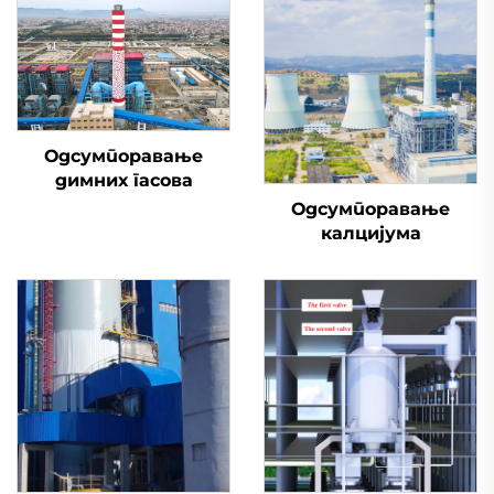
Одсумпоравање
димних гасова
Одсумпоравање
калцијума