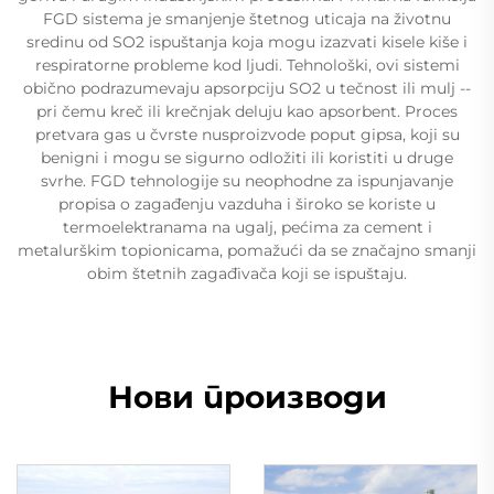
FGD sistema je smanjenje štetnog uticaja na životnu
sredinu od SO2 ispuštanja koja mogu izazvati kisele kiše i
respiratorne probleme kod ljudi. Tehnološki, ovi sistemi
obično podrazumevaju apsorpciju SO2 u tečnost ili mulj --
pri čemu kreč ili krečnjak deluju kao apsorbent. Proces
pretvara gas u čvrste nusproizvode poput gipsa, koji su
benigni i mogu se sigurno odložiti ili koristiti u druge
svrhe. FGD tehnologije su neophodne za ispunjavanje
propisa o zagađenju vazduha i široko se koriste u
termoelektranama na ugalj, pećima za cement i
metalurškim topionicama, pomažući da se značajno smanji
obim štetnih zagađivača koji se ispuštaju.
Нови производи