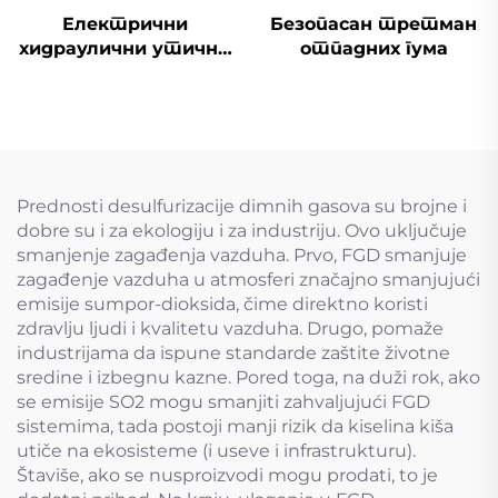
Електрични
Безопасан третман
хидраулични утични
отпадних гума
вентил
Prednosti desulfurizacije dimnih gasova su brojne i
dobre su i za ekologiju i za industriju. Ovo uključuje
smanjenje zagađenja vazduha. Prvo, FGD smanjuje
zagađenje vazduha u atmosferi značajno smanjujući
emisije sumpor-dioksida, čime direktno koristi
zdravlju ljudi i kvalitetu vazduha. Drugo, pomaže
industrijama da ispune standarde zaštite životne
sredine i izbegnu kazne. Pored toga, na duži rok, ako
se emisije SO2 mogu smanjiti zahvaljujući FGD
sistemima, tada postoji manji rizik da kiselina kiša
utiče na ekosisteme (i useve i infrastrukturu).
Štaviše, ako se nusproizvodi mogu prodati, to je