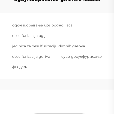
одсумпоравање природног гаса
desulfurizacija uglja
jedinica za desulfurizaciju dimnih gasova
desulfurizacija goriva
суво десулфурисање
фГД угљ