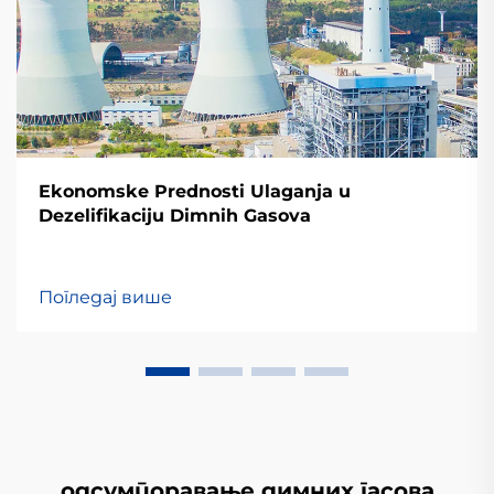
Ekonomske Prednosti Ulaganja u
Dezelifikaciju Dimnih Gasova
Погледај више
одсумпоравање димних гасова