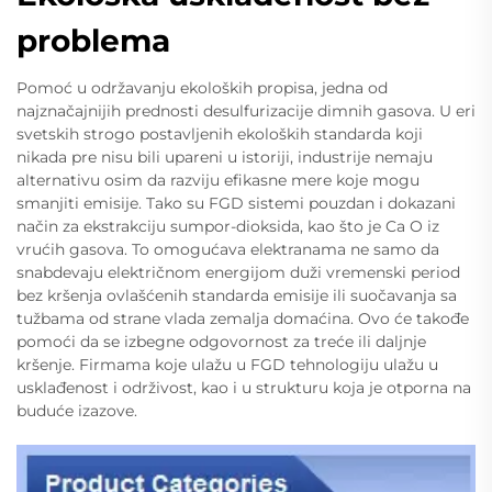
problema
Pomoć u održavanju ekoloških propisa, jedna od
najznačajnijih prednosti desulfurizacije dimnih gasova. U eri
svetskih strogo postavljenih ekoloških standarda koji
nikada pre nisu bili upareni u istoriji, industrije nemaju
alternativu osim da razviju efikasne mere koje mogu
smanjiti emisije. Tako su FGD sistemi pouzdan i dokazani
način za ekstrakciju sumpor-dioksida, kao što je Ca O iz
vrućih gasova. To omogućava elektranama ne samo da
snabdevaju električnom energijom duži vremenski period
bez kršenja ovlašćenih standarda emisije ili suočavanja sa
tužbama od strane vlada zemalja domaćina. Ovo će takođe
pomoći da se izbegne odgovornost za treće ili daljnje
kršenje. Firmama koje ulažu u FGD tehnologiju ulažu u
usklađenost i održivost, kao i u strukturu koja je otporna na
buduće izazove.