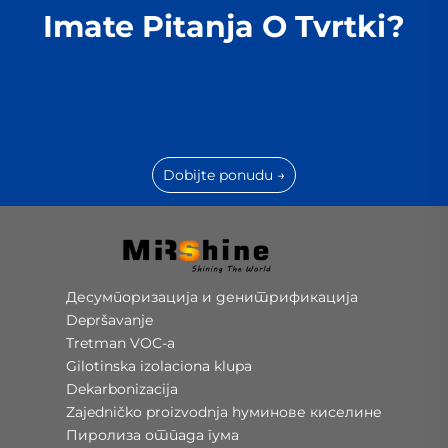
Imate Pitanja O Tvrtki?
Dobijte ponudu →
Десумпоризација и денитрификација
Depršavanje
Tretman VOC-a
Gilotinska izolaciona klupa
Dekarbonizacija
Zajedničko proizvodnja hуминове киселине
Пиролиза отпада гума