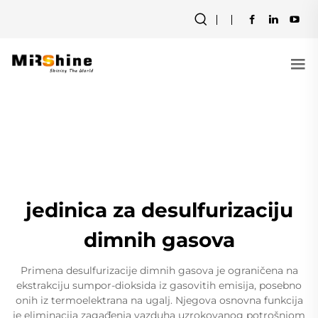
jedinica za desulfurizaciju
dimnih gasova
Primena desulfurizacije dimnih gasova je ograničena na
ekstrakciju sumpor-dioksida iz gasovitih emisija, posebno
onih iz termoelektrana na ugalj. Njegova osnovna funkcija
je eliminacija zagađenja vazduha uzrokovanog potrošnjom