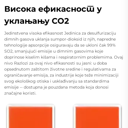
Висока ефикасност у
уклањању СО2
Jedinstvena visoka efikasnost Jedinica za desulfurizaciju
dimnih gasova uklanja sumpor-dioksid iz njih, napredne
tehnologije apsorpcije osiguravaju da se ukloni čak 99%
SO2, smanjujući emisije u dimnim gasovima koje
doprinose kiselim kišama i respiratornim problemima. Ovaj
nivo Razlozi za ovaj nivo efikasnosti su jasni: u doba
opsednutom zaštitom životne sredine i regulativama za
ograničavanje emisija, za industrije koje teže minimizaciji
svog ekološkog otiska i usklađivanju sa standardima
emisije -- dostupna je pouzdana metoda koja donosi
značajne koristi.