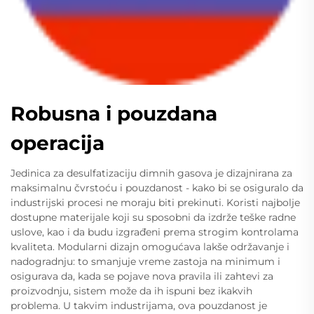
Robusna i pouzdana
operacija
Jedinica za desulfatizaciju dimnih gasova je dizajnirana za
maksimalnu čvrstoću i pouzdanost - kako bi se osiguralo da
industrijski procesi ne moraju biti prekinuti. Koristi najbolje
dostupne materijale koji su sposobni da izdrže teške radne
uslove, kao i da budu izgrađeni prema strogim kontrolama
kvaliteta. Modularni dizajn omogućava lakše održavanje i
nadogradnju: to smanjuje vreme zastoja na minimum i
osigurava da, kada se pojave nova pravila ili zahtevi za
proizvodnju, sistem može da ih ispuni bez ikakvih
problema. U takvim industrijama, ova pouzdanost je