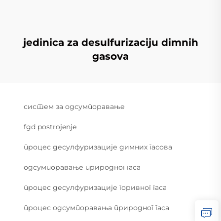
jedinica za desulfurizaciju dimnih
gasova
систем за одсумпоравање
fgd postrojenje
процес десулфуризације димних гасова
одсумпоравање природног гаса
процес десулфуризације горивног гаса
процес одсумпоравања природног гаса