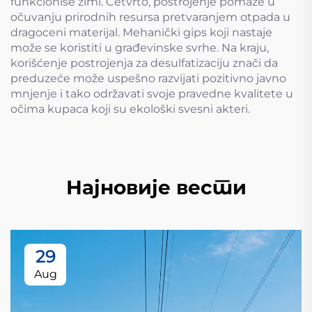
funkcioniše zimi. Četvrto, postrojenje pomaže u
očuvanju prirodnih resursa pretvaranjem otpada u
dragoceni materijal. Mehanički gips koji nastaje
može se koristiti u građevinske svrhe. Na kraju,
korišćenje postrojenja za desulfatizaciju znači da
preduzeće može uspešno razvijati pozitivno javno
mnjenje i tako održavati svoje pravedne kvalitete u
očima kupaca koji su ekološki svesni akteri.
Најновије вести
29
Aug