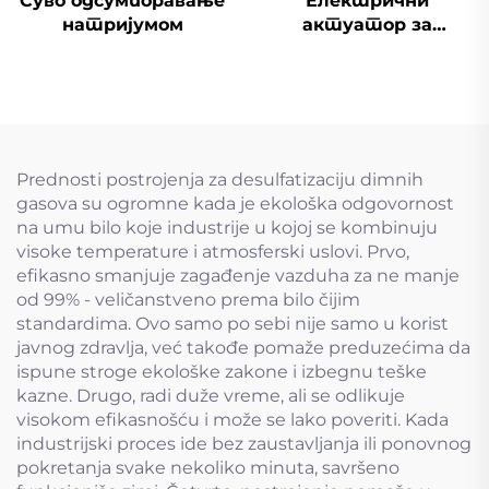
Суво одсумпоравање
Електрични
натријумом
актуатор за
одсумпоравање
димоводни вентил
Prednosti postrojenja za desulfatizaciju dimnih
gasova su ogromne kada je ekološka odgovornost
na umu bilo koje industrije u kojoj se kombinuju
visoke temperature i atmosferski uslovi. Prvo,
efikasno smanjuje zagađenje vazduha za ne manje
od 99% - veličanstveno prema bilo čijim
standardima. Ovo samo po sebi nije samo u korist
javnog zdravlja, već takođe pomaže preduzećima da
ispune stroge ekološke zakone i izbegnu teške
kazne. Drugo, radi duže vreme, ali se odlikuje
visokom efikasnošću i može se lako poveriti. Kada
industrijski proces ide bez zaustavljanja ili ponovnog
pokretanja svake nekoliko minuta, savršeno