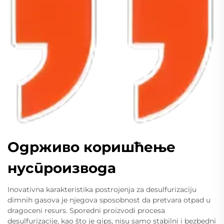
Одрживо коришћење
нуспроизвода
Inovativna karakteristika postrojenja za desulfurizaciju
dimnih gasova je njegova sposobnost da pretvara otpad u
dragoceni resurs. Sporedni proizvodi procesa
desulfurizacije, kao što je gips, nisu samo stabilni i bezbedni