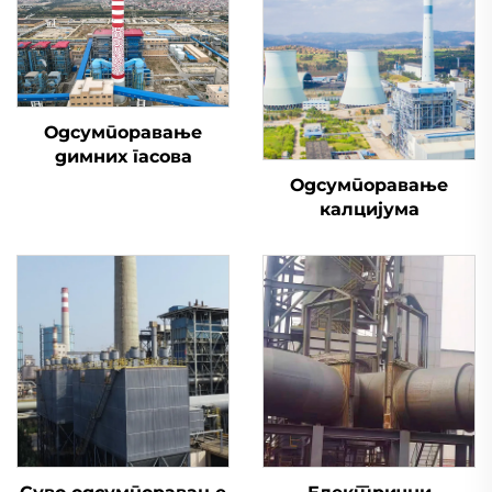
Одсумпоравање
димних гасова
Одсумпоравање
калцијума