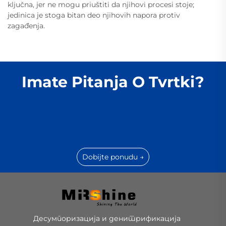
ključna, jer ne mogu priuštiti da njihovi procesi stoje;
jedinica je stoga bitan deo njihovih napora protiv
zagađenja.
Imate Pitanja O Tvrtki?
Dobijte ponudu →
Десумпоризација и денитрификација