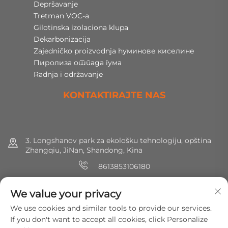
Depršavanje
Tretman VOC-a
Gilotinska izolaciona klupa
Dekarbonizacija
Zajedničko proizvodnja hуминове киселине
Пиролиза отпада гума
Radnja i održavanje
KONTAKTIRAJTE NAS
3. Longshanov park za ekološku tehnologiju, opština
Zhangqiu, JiNan, Shandong, Kina
8613853106180
+86 (0) 531 8891 0288
We value your privacy
[email protected]
We use cookies and similar tools to provide our services.
If you don't want to accept all cookies, click Personalize