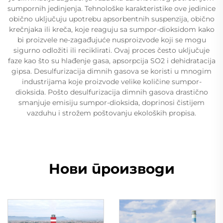
sumpornih jedinjenja. Tehnološke karakteristike ove jedinice
obično uključuju upotrebu apsorbentnih suspenzija, obično
krečnjaka ili kreča, koje reaguju sa sumpor-dioksidom kako
bi proizvele ne-zagađujuće nusproizvode koji se mogu
sigurno odložiti ili reciklirati. Ovaj proces često uključuje
faze kao što su hlađenje gasa, apsorpcija SO2 i dehidratacija
gipsa. Desulfurizacija dimnih gasova se koristi u mnogim
industrijama koje proizvode velike količine sumpor-
dioksida. Pošto desulfurizacija dimnih gasova drastično
smanjuje emisiju sumpor-dioksida, doprinosi čistijem
vazduhu i strožem poštovanju ekoloških propisa.
Нови производи