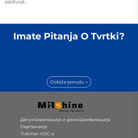
održivost.
Imate Pitanja O Tvrtki?
Dobijte ponudu →
Десумпоризација и денитрификација
Depršavanje
Tretman VOC-a