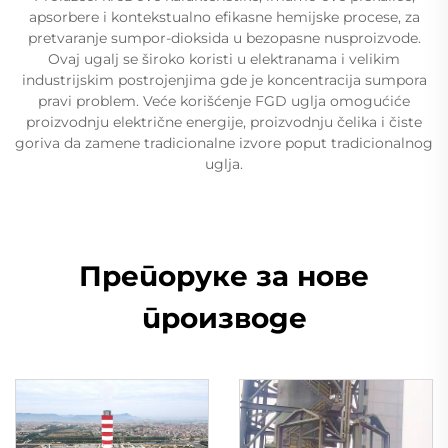
apsorbere i kontekstualno efikasne hemijske procese, za
pretvaranje sumpor-dioksida u bezopasne nusproizvode.
Ovaj ugalj se široko koristi u elektranama i velikim
industrijskim postrojenjima gde je koncentracija sumpora
pravi problem. Veće korišćenje FGD uglja omogućiće
proizvodnju električne energije, proizvodnju čelika i čiste
goriva da zamene tradicionalne izvore poput tradicionalnog
uglja.
Препоруке за нове
производе