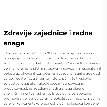
Zdravije zajednice i radna
snaga
Istovremeno, korišćenje FGD uglja značajno doprinosi
smanjenju zagađivača u vazduhu. To direktno koristi
zdravlju lokalnih radnika i stanovnika. Ovi rezultati dovode
do manje emisije štetnih gasova - i povezanih respiratornih
bolesti uzrokovanih zagađenjem vazduha. Banke gde god
da pogledate. To, u širem smislu, znači niže troškove
zdravstvene zaštite. Takođe ćete imati povećanu
produktivnost, jer je zdravija radna snaga obično
energičnija i entuzijastičnija. Iz poslovne perspektive,
promovisanje javnog zdravlja poboljšava imidž kompanije i
daje joj konkurentsku prednost u očima kupaca koji cene