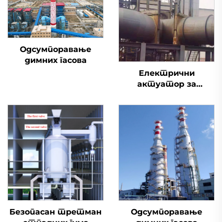
Одсумпоравање
димних гасова
Електрични
актуатор за
одсумпоравање
димоводни вентил
Безопасан третман
Одсумпоравање