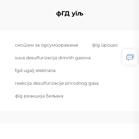
фГД угљ
систем за одсумпоравање
фгд процес
suva desulfurizacija dimnih gasova
fgd ugalj elektrana
reakcija desulfurizacije prirodnog gasa
фгд реакција биљака