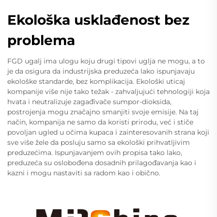
Ekološka usklađenost bez
problema
FGD ugalj ima ulogu koju drugi tipovi uglja ne mogu, a to
je da osigura da industrijska preduzeća lako ispunjavaju
ekološke standarde, bez komplikacija. Ekološki uticaj
kompanije više nije tako težak - zahvaljujući tehnologiji koja
hvata i neutralizuje zagađivače sumpor-dioksida,
postrojenja mogu značajno smanjiti svoje emisije. Na taj
način, kompanija ne samo da koristi prirodu, već i stiče
povoljan ugled u očima kupaca i zainteresovanih strana koji
sve više žele da posluju samo sa ekološki prihvatljivim
preduzećima. Ispunjavanjem ovih propisa tako lako,
preduzeća su oslobođena dosadnih prilagođavanja kao i
kazni i mogu nastaviti sa radom kao i obično.