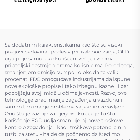
отпадних гума
димних гасова
Sa dodatnim karakteristikama kao što su visoki
pragovi padavina i podesiv pritisak podizanja, OFD
ugalj nije samo lako korišćen, već je i veoma
prijateljski nastrojen prema korisnicima. Pored toga,
smanjenjem emisije sumpor-dioksida za veliki
procenat, FDG omogućava industrijama da ispune
nove ekološke propise i tako izbegnu kazne ili bar
poboljšaju svoj imidž u očima javnosti. Razvoj ove
tehnologije znači manje zagađenja u vazduhu i
samim tim manje problema sa javnim zdravljem.
Ono što je važnije za njegove kupce je to što
korišćenje FGD uglja smanjuje njihove troškove
kontrole zagađenja - kao i troškove potencijalnih
tužbi za štetu - hajde da počnemo da štedimo