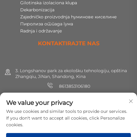
Gilotinska izolaciona klupa
Dekarbonizacija
Zajedničko proizvodnja hуминове киселине
Пиролиза отпада гума
Radnja i održavanje
KONTAKTIRAJTE NAS
3. Longshanov park za ekološku tehnologiju, opština
Zhangqiu, JiNan, Shandong, Kina
8613853106180
+86 (0) 531 8891 0288
We value your privacy
[email protected]
We use cookies and similar tools to provide our services.
If you don't want to accept all cookies, click Personalize
cookies.
Copyright © 2025 MirShine Environmental Protection
Technology Co., Ltd. Sva prava zadržana.
Политика