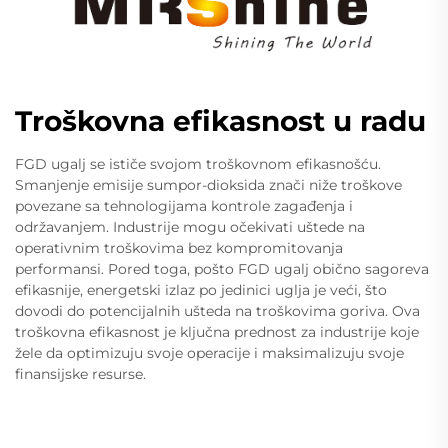
Troškovna efikasnost u radu
FGD ugalj se ističe svojom troškovnom efikasnošću.
Smanjenje emisije sumpor-dioksida znači niže troškove
povezane sa tehnologijama kontrole zagađenja i
održavanjem. Industrije mogu očekivati uštede na
operativnim troškovima bez kompromitovanja
performansi. Pored toga, pošto FGD ugalj obično sagoreva
efikasnije, energetski izlaz po jedinici uglja je veći, što
dovodi do potencijalnih ušteda na troškovima goriva. Ova
troškovna efikasnost je ključna prednost za industrije koje
žele da optimizuju svoje operacije i maksimalizuju svoje
finansijske resurse.