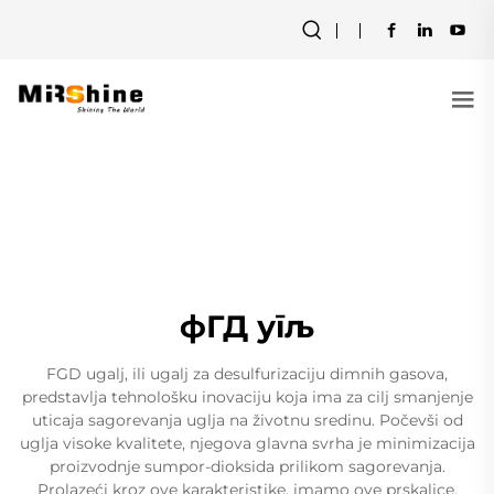
фГД угљ
FGD ugalj, ili ugalj za desulfurizaciju dimnih gasova,
predstavlja tehnološku inovaciju koja ima za cilj smanjenje
uticaja sagorevanja uglja na životnu sredinu. Počevši od
uglja visoke kvalitete, njegova glavna svrha je minimizacija
proizvodnje sumpor-dioksida prilikom sagorevanja.
Prolazeći kroz ove karakteristike, imamo ove prskalice,