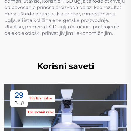
odmah. Štaviše, korisnici FGD uglja takođe otkrivaju
da povećanje prinosa proizvoda dolazi kao rezultat
mera uštede energije. Na primer, mnogo manje
uglja, ali ista količina energetske proizvodnje.
Ukratko, primena FGD uglja će učiniti postrojenje
daleko ekološki prihvatljivijim i ekonomičnijim.
Korisni saveti
29
Aug