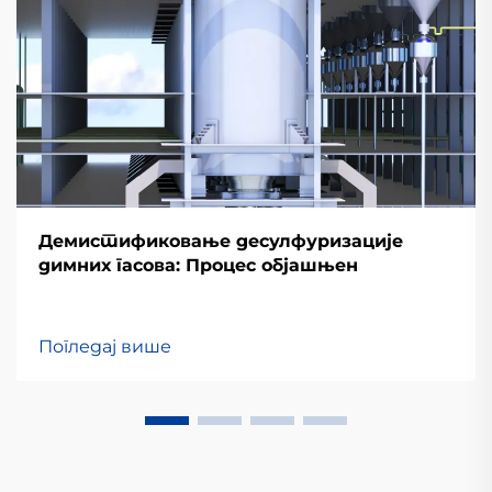
Демистификовање десулфуризације
димних гасова: Процес објашњен
Погледај више