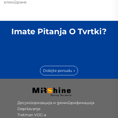
електране.
Imate Pitanja O Tvrtki?
Dobijte ponudu →
Десумпоризација и денитрификација
Depršavanje
Tretman VOC-a