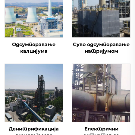
Одсумпоравање
Суво одсумпоравање
калцијума
натријумом
Денитрификација
Електрични