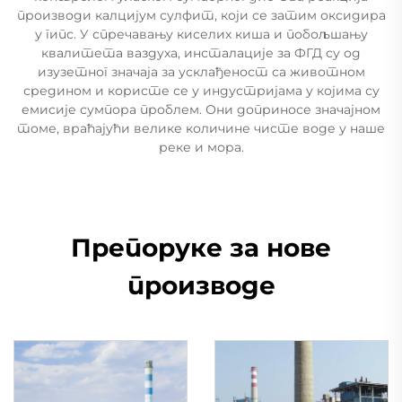
производи калцијум сулфит, који се затим оксидира
у гипс. У спречавању киселих киша и побољшању
квалитета ваздуха, инсталације за ФГД су од
изузетног значаја за усклађеност са животном
средином и користе се у индустријама у којима су
емисије сумпора проблем. Они доприносе значајном
томе, враћајући велике количине чисте воде у наше
реке и мора.
Препоруке за нове
производе