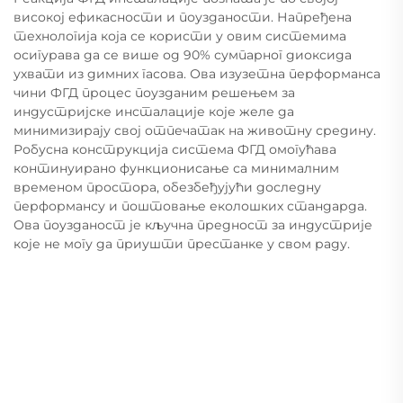
високој ефикасности и поузданости. Напређена
технологија која се користи у овим системима
осигурава да се више од 90% сумпарног диоксида
ухвати из димних гасова. Ова изузетна перформанса
чини ФГД процес поузданим решењем за
индустријске инсталације које желе да
минимизирају свој отпечатак на животну средину.
Робусна конструкција система ФГД омогућава
континуирано функционисање са минималним
временом простора, обезбеђујући доследну
перформансу и поштовање еколошких стандарда.
Ова поузданост је кључна предност за индустрије
које не могу да приушти престанке у свом раду.