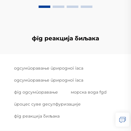
фгд реакција биљака
одсумпоравање природног гаса
одсумпоравање природног гаса
фгд одсумпоравање
морска вода fgd
процес суве десулфуризације
фгд реакција биљака