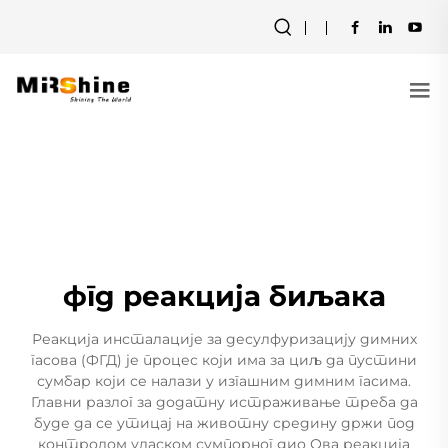
фгд реакција биљака
Реакција инсталације за десулфуризацију димних
гасова (ФГД) је процес који има за циљ да пустини
сумбар који се налази у изгашним димним гасима.
Главни разлог за додатну истраживање треба да
буде да се утицај на животну средину држи под
контролом уласком сумпорног дио Ова реакција