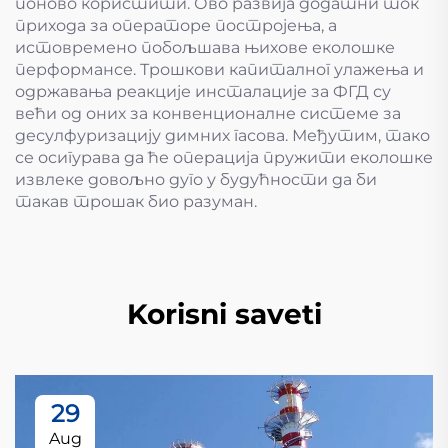
поново користити. Ово развија додатни ток
прихода за операторе постројења, а
истовремено побољшава њихове еколошке
перформансе. Трошкови капиталног улажења и
одржавања реакције инсталације за ФГД су
већи од оних за конвенционалне системе за
десулфуризацију димних гасова. Међутим, тако
се осигурава да ће операција пружити еколошке
извлеке довољно дуго у будућности да би
такав трошак био разуман.
Korisni saveti
29
Aug