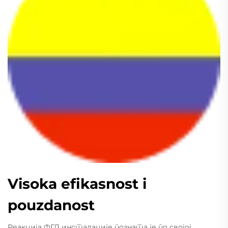
Visoka efikasnost i
pouzdanost
Реакција ФГД инсталације позната је по својој