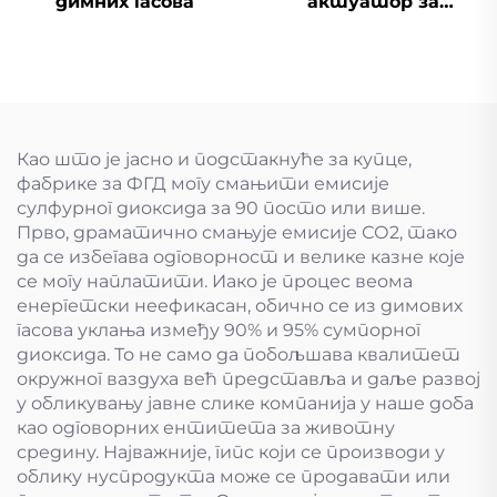
димних гасова
актуатор за
одсумпоравање
димоводни вентил
Као што је јасно и подстакнуће за купце,
фабрике за ФГД могу смањити емисије
сулфурног диоксида за 90 посто или више.
Прво, драматично смањује емисије СО2, тако
да се избегава одговорност и велике казне које
се могу наплатити. Иако је процес веома
енергетски неефикасан, обично се из димових
гасова уклања између 90% и 95% сумпорног
диоксида. То не само да побољшава квалитет
окружног ваздуха већ представља и даље развој
у обликувању јавне слике компанија у наше доба
као одговорних ентитета за животну
средину. Најважније, гипс који се производи у
облику нуспродукта може се продавати или