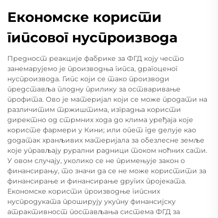
Економске користи
гипсовог нуспроизвода
Предност реакције фабрике за ФГД коју често
занемарујемо је производња гипса, драгоценог
нуспроизвода. Гипс који се тако производи
представља плодну прилику за остваривање
профита. Ово је материјал који се може продати на
различитим тржиштима, изградња користи
директно од стрмних хода до клима уређаја које
користе фармери у Кини; или опет где делује као
додатак хранљивих материјала за обезлесне земље
које управљају рурални радници током ноћних сати.
У овом случају, уколико се не примењује закон о
финансирању, то значи да се не може користити за
финансирање и финансирање других пројеката.
Економске користи производње гипсних
нуспродуката проширују укупну финансијску
атрактивност постављања система ФГД за