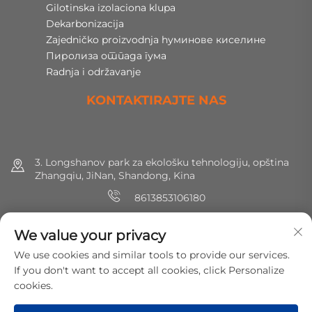
Gilotinska izolaciona klupa
Dekarbonizacija
Zajedničko proizvodnja hуминове киселине
Пиролиза отпада гума
Radnja i održavanje
KONTAKTIRAJTE NAS
3. Longshanov park za ekološku tehnologiju, opština
Zhangqiu, JiNan, Shandong, Kina
8613853106180
+86 (0) 531 8891 0288
We value your privacy
[email protected]
We use cookies and similar tools to provide our services.
If you don't want to accept all cookies, click Personalize
cookies.
Copyright © 2025 MirShine Environmental Protection
Technology Co., Ltd. Sva prava zadržana.
Политика