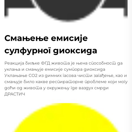
Смањење емисије
сулфурног диоксида
Реакција биљке ФГД живота је њена способност да
уклања и смањује емисије сумпора диоксида
Уклањање СО2 из димних гасова чисти загађење, као и
смањује било какве респираторне проблеме који могу
доћи од живота у окружењу где ваздух смрди
ДРАСТИЧ