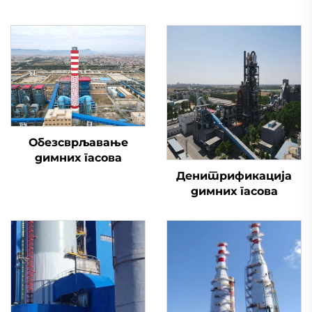
Обезсврљавање
димних гасова
Денитрификација
димних гасова