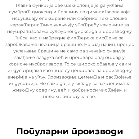
Главна функција ове технологије је да уклања
сумпрот диоксид и прашину из димних гасова које
испуштају електране или фабрике. Технолошке
карактеристике укључују употребу каменице за
неутрализовање сулфурног диоксида и производњу
гипса, као и напредне филтерске системе за
заробљавање честица прашине. На тај начин, процес
уклањања прашине не само да значајно смањује
загађење ваздуха већ и претвара овај отпад у
корисне нуспроизводе. То се широко обавља у свим
индустријама као што су централе за производњу
енергије на угљу, производња цемента и растојање
индустрија. Не само да је у складу са захтевима за
животну средину, већ и доприноси чистијем и
бољем животу за све.
Популарни производи