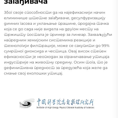
загађивача
Због своје способности да на најефикаснији начин
елиминише штетне загађиваче, десулфуризацију
димних гасова и уклањање прашине, продајна тачка
која се до сада није видела на другом месту на
тржишту постала је пример за линеар. Захваљујући
напредним хемијским системима реакције и
технологији филтрације, може се сакупити до 99%
сумртног диоксида и честица. Овај висок степен
ефикасности је неопходан за ограничавање утицаја
индустрије на животну средину. Осим тога, то је
дефинитивна предност за предузећа која желе да
смање свој еколошки утицај.