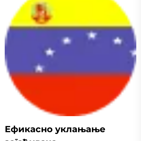
Ефикасно уклањање