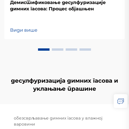
Демистификовање десулфуризације
димних гасова: Процес објашњен
Види више
десулфуризација димних гасова и
уклањање прашине
обезсврљавање димних гасова у влажној
варовини