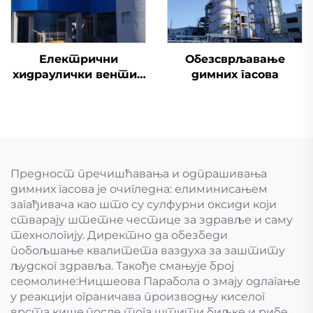
Електрични
Обезсврљавање
хидраулички вентил
димних гасова
за улазак
Предност пречишћавања и одпрашивања
димних гасова је очигледна: елиминисањем
загађивача као што су сулфурни оксиди који
стварају штетне честице за здравље и саму
технологију. Директно да обезбеди
побољшање квалитета ваздуха за заштиту
људског здравља. Такође смањује број
сеомолине:Ницшеова Парабола о змају одлагање
у реакцији ограничава производњу киселог
врста кише,после тога штити биљке и рибе