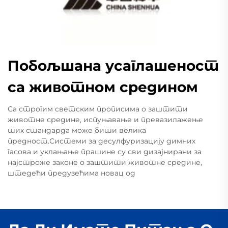
Побољшана усаглашеност
са животном средином
Са строгим светским прописима о заштити
животне средине, испуњавање и превазилажење
тих стандарда може бити велика
предност.Системи за десулфуризацију димних
гасова и уклањање прашине су сви дизајнирани за
најстроже законе о заштити животне средине,
штедећи предузећима новац од