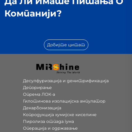
Да Ли Имате Питања О
Компанији?
Добијте цитат
Десулфуризација и денитрификација
Депорирање
Опрема ЛОК-а
Гилотинова изолацијска ампулатор
Декарбонизација
Копродукција хумијске киселине
Пиролиза отпада гума
Операција и одржавање