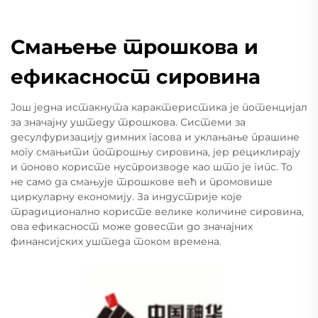
Смањење трошкова и
ефикасност сировина
Још једна истакнута карактеристика је потенцијал
за значајну уштеду трошкова. Системи за
десулфуризацију димних гасова и уклањање прашине
могу смањити потрошњу сировина, јер рециклирају
и поново користе нуспроизводе као што је гипс. То
не само да смањује трошкове већ и промовише
циркуларну економију. За индустрије које
традиционално користе велике количине сировина,
ова ефикасност може довести до значајних
финансијских уштеда током времена.