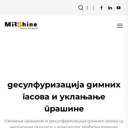
десулфуризација димних
гасова и уклањање
прашине
Узимање прашине и десулфуризација димних гасова су
неопходни процеси у контроли загађења ваздуха.