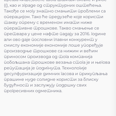
((), као и зграде од структурних оштећења.
Такође се могу знатно смањити проблеми са
операцијом. Тако ће предузеће које користи
такву опрему с временом имати ниже
оперативне трошкове. Такво смањење се
претвара у цене нафте падају за 2016. године
али ово даје пословни главни конкурент у
смислу економије економије лоше упоређује
производње трошкове са нижим и већим
приносом производа од тога компанија
побољшана трошкове везања стога је и његова
репутација је подигнута. Технологије
десулфуризације димних гасова и прикупљања
прашине нуде солидне користи за блиску
будућност и заслужују подршку свих
прогресивних одметника.