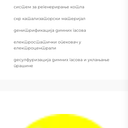
систем за регенерирање котла
скр катализаторски материјал
денитрификација димних гасова
електростатички опековач у
електроцентрали
десулфуризација димних гасова и уклањање
прашине