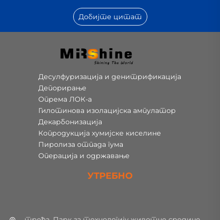
Добијте цитат
Десулфуризација и денитрификација
Депорирање
Опрема ЛОК-а
Гилотинова изолацијска ампулатор
Декарбонизација
Копродукција хумијске киселине
Пиролиза отпада гума
Операција и одржавање
УТРЕБНО
трећа. Парк за технологију животне средине