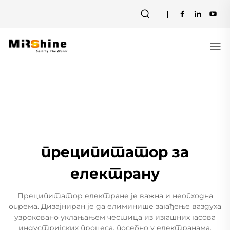
преципитатор за
електрану
Преципитатор електране је важна и неопходна
опрема. Дизајниран је да елиминише загађење ваздуха
узроковано уклањањем честица из изгашних гасова
индустријских процеса, посебно у електранама.