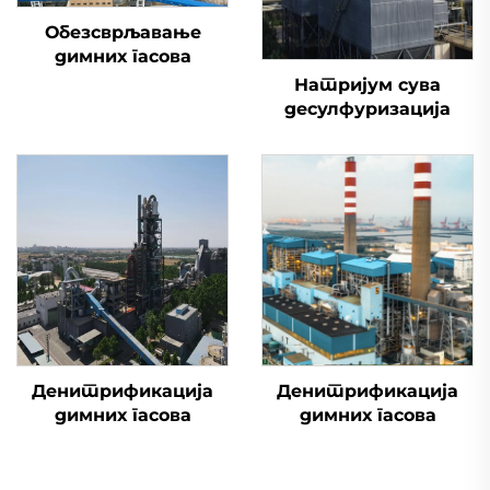
Обезсврљавање
димних гасова
Натријум сува
десулфуризација
Денитрификација
Денитрификација
димних гасова
димних гасова