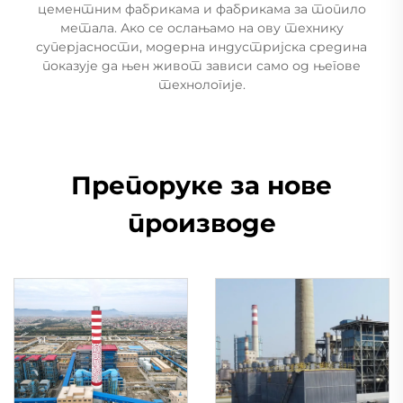
цементним фабрикама и фабрикама за топило
метала. Ако се ослањамо на ову технику
суперјасности, модерна индустријска средина
показује да њен живот зависи само од његове
технологије.
Препоруке за нове
производе