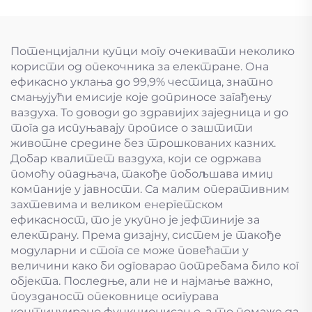
Потенцијални купци могу очекивати неколико
користи од опекочника за електране. Она
ефикасно уклања до 99,9% честица, знатно
смањујући емисије које доприносе загађењу
ваздуха. То доводи до здравијих заједница и до
тога да испуњавају прописе о заштити
животне средине без трошкованих казних.
Добар квалитет ваздуха, који се одржава
помоћу опадњача, такође побољшава имиџ
компаније у јавности. Са малим оперативним
захтевима и великом енергетском
ефикасност, то је укупно је јефтиније за
електрану. Према дизајну, систем је такође
модуларни и стога се може повећати у
величини како би одговарао потребама било ког
објекта. Последње, али не и најмање важно,
поузданост опековнице осигурава
континуирано функционисање, а то помаже да