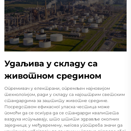
Удаљива у складу са
животном средином
Опремивач у електрани, опремљен најновијом
технологијом, ради у складу са најоштрим светским
стандардима за заштиту животне средине.
Посредством ефикасног уласка честица може
помоћи да се осигура да се стандарди квалитета
ваздуха испуњавају, што штити здравље околних
заједница; у међувремену, његова употреба значи да