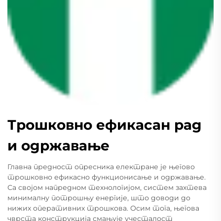
Трошковно ефикасан рад
и одржавање
Главна предност опресника електране је његово
трошковно ефикасно функционисање и одржавање.
Са својом напредном технологијом, систем захтева
минималну потрошњу енергије, што доводи до
нижих оперативних трошкова. Осим тога, његова
чврста конструкција смањује учесталост