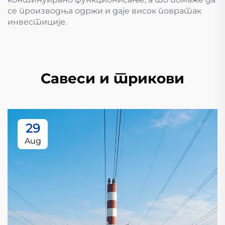
се производња одржи и даје висок повратак
инвестиције.
Савеси и трикови
29
Aug