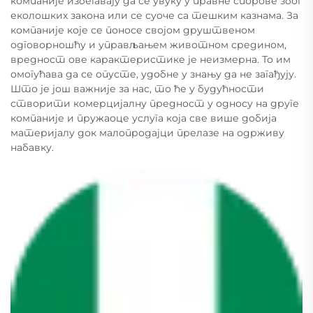
компаније избегавају да се увуку у правне спорове због
еколошких закона или се суоче са тешким казнама. За
компаније које се поносе својом друштвеном
одговорношћу и управљањем животном средином,
вредност ове карактеристике је неизмерна. То им
омогућава да се опусте, удобне у знању да не загађују.
Што је још важније за нас, то ће у будућности
створити комерцијалну предност у односу на друге
компаније и пружаоце услуга која све више добија
материјалу док малопродајци прелазе на одрживу
набавку.