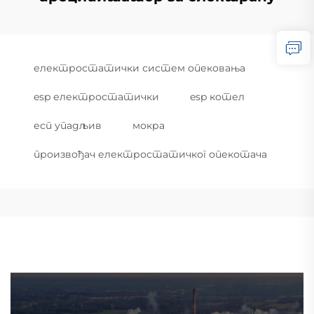
електростатички систем опековања
esp електростатички
esp котел
есп упадљив
мокра
произвођач електростатичког опекотача