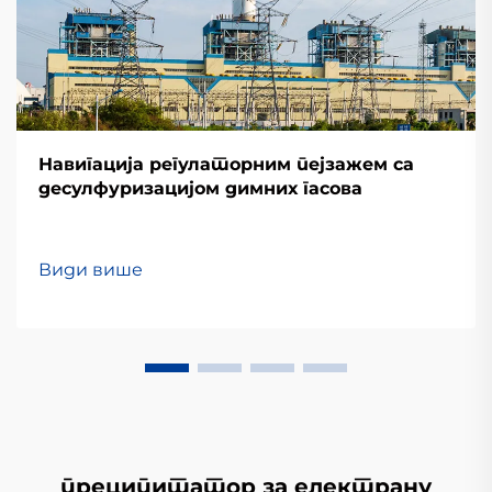
Навигација регулаторним пејзажем са
десулфуризацијом димних гасова
Види више
преципитатор за електрану