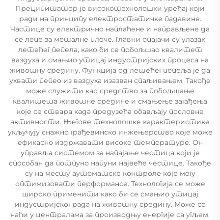
Преципитатор је високотехнолошки уређај који
ради на принципу електростатичке падавине.
Частице су електрично наплаћене и направљене да
се лепе за металне плоче. Главни опајачи су улазак
летећег пепела, како би се побољшао квалитет
ваздуха и смањио утицај индустријских процеса на
животну средину. Функција од летећег пепеља је да
ухвати пепео из ваздуха изазван спаљивањем. Такође
може служити као средство за побољшање
квалитета животне средине и смањење загађења
које се ствара када предузећа обављају пословне
активности. Његове технолошке карактеристике
укључују снажно грађевинско инжењерство које може
ефикасно издржавати високе температуре. Он
управља системом за напајање честица који је
способан да потпуно напуни највеће честице. Такође
су на месту аутоматске контроле које могу
оптимизовати перформансе. Технологија се може
широко применити како би се смањио утицај
индустријског рада на животну средину. Може се
наћи у централама за производњу енергије са угљем,