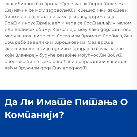
скалибилност и прилагођене карактеристике. На
тај начин се могу задовољити специфични захтеви
било којег објекта, не само у стандардима које
прати индустрија, већ и када се постављају у малом
или великом обиму. Компаније могу лако додати нове
модуле док шире свој посао или промене прописа, без
потребе за великим трошковима. Ова врста
флексибилности је одлична продајна тачка за оне
који планирају будуће развојне могућности попут
овог како би не само повећали оперативни капитал
већ и пружили додатну вредност.
Да Ли Имате Питања О
Компанији?