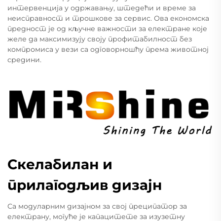
интервенција у одржавању, штедећи и време за
неисправност и трошкове за сервис. Ова економска
предност је од кључне важности за електране које
желе да максимизују своју профитабилност без
компромиса у вези са одговорношћу према животној
средини.
Скелабилан и
прилагодљив дизајн
Са модуларним дизајном за свој преципатор за
електрану, могуће је капацитете за изузетну