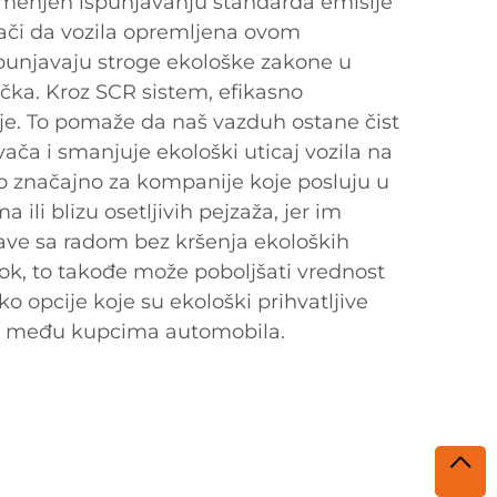
amenjen ispunjavanju standarda emisije
znači da vozila opremljena ovom
spunjavaju stroge ekološke zakone u
čka. Kroz SCR sistem, efikasno
e. To pomaže da naš vazduh ostane čist
ča i smanjuje ekološki uticaj vozila na
no značajno za kompanije koje posluju u
ili blizu osetljivih pejzaža, jer im
ve sa radom bez kršenja ekoloških
ok, to takođe može poboljšati vrednost
o opcije koje su ekološki prihvatljive
je među kupcima automobila.