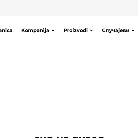
anica
Kompanija
Proizvodi
Случајеви