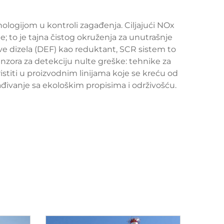
ologijom u kontroli zagađenja. Ciljajući NOx
e; to je tajna čistog okruženja za unutrašnje
ove dizela (DEF) kao reduktant, SCR sistem to
nzora za detekciju nulte greške: tehnike za
stiti u proizvodnim linijama koje se kreću od
đivanje sa ekološkim propisima i održivošću.