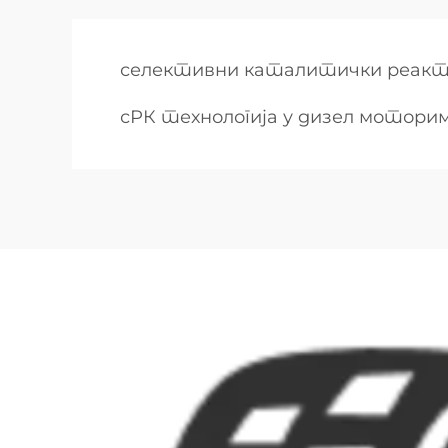
селективни каталитички реак
сРК технологија у дизел мотори