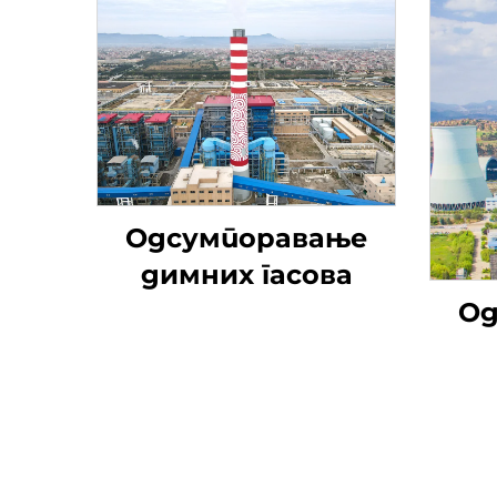
Одсумпоравање
димних гасова
Од