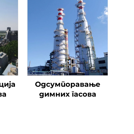
ција
Одсумпоравање
ва
димних гасова