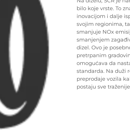
Na dizelu, SCR je n
bilo koje vrste. To 
inovacijom i dalje i
svojim regionima, ta
smanjuje NOx emisij
smanjenjem zagađiva
dizel. Ovo je poseb
pretrpanim gradovima 
omogućava da nasta
standarda. Na duži r
preprodaje vozila kak
postaju sve traženi