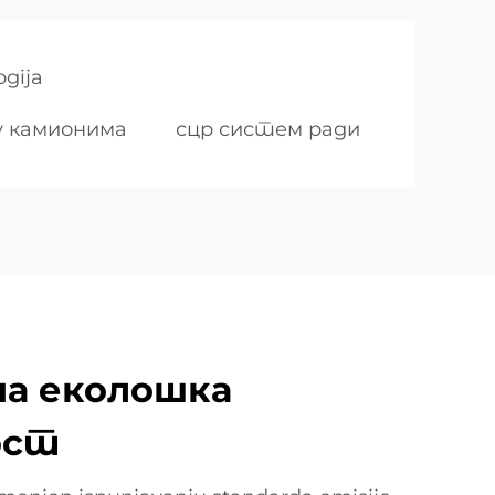
ogija
у камионима
сцр систем ради
а еколошка
ост