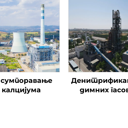
сумпоравање
Денитрифика
калцијума
димних гасо