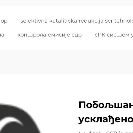
тор
selektivna katalitička redukcija scr tehnol
ма
контрола емисије сцр
сРК систем 
Побољшан
усклађен