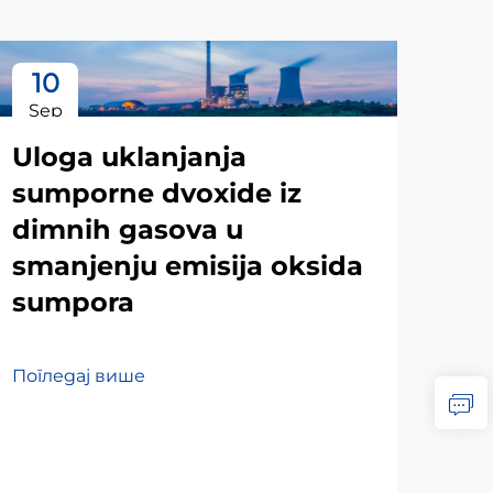
10
1
Sep
Oc
Uloga uklanjanja
sumporne dvoxide iz
dimnih gasova u
smanjenju emisija oksida
sumpora
Погледај више
Bu