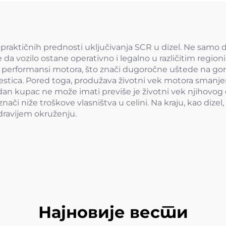
ko praktičnih prednosti uključivanja SCR u dizel. Ne sam
da vozilo ostane operativno i legalno u različitim regio
 performansi motora, što znači dugoročne uštede na go
estica. Pored toga, produžava životni vek motora smanje
jedan kupac ne može imati previše je životni vek njihovo
nači niže troškove vlasništva u celini. Na kraju, kao dize
zdravijem okruženju.
Најновије вести