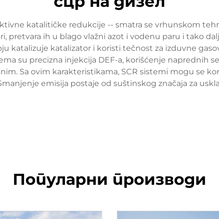
сцр на дизел
ektivne katalitičke redukcije -- smatra se vrhunskom tehn
 pretvara ih u blago vlažni azot i vodenu paru i tako dalj
ju katalizuje katalizator i koristi tečnost za izduvne gas
tema su precizna injekcija DEF-a, korišćenje naprednih se
asnim. Sa ovim karakteristikama, SCR sistemi mogu se kori
Smanjenje emisija postaje od suštinskog značaja za uskla
Популарни производи