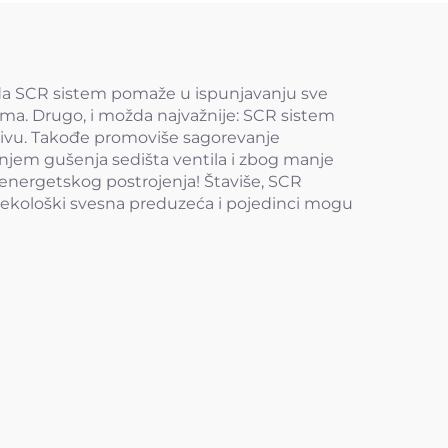
o da SCR sistem pomaže u ispunjavanju sve
nima. Drugo, i možda najvažnije: SCR sistem
rivu. Takođe promoviše sagorevanje
njem gušenja sedišta ventila i zbog manje
g energetskog postrojenja! Štaviše, SCR
l, ekološki svesna preduzeća i pojedinci mogu