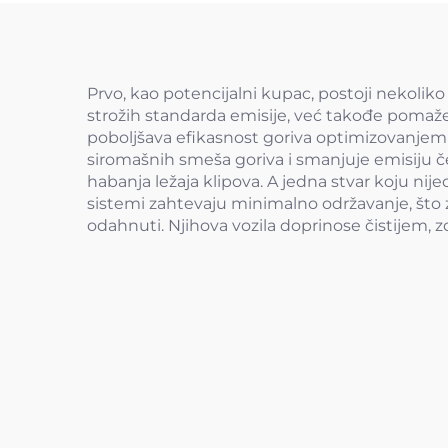
Prvo, kao potencijalni kupac, postoji nekoli
strožih standarda emisije, već takođe pomaže 
poboljšava efikasnost goriva optimizovanjem
siromašnih smeša goriva i smanjuje emisiju č
habanja ležaja klipova. A jedna stvar koju ni
sistemi zahtevaju minimalno održavanje, što z
odahnuti. Njihova vozila doprinose čistijem, 