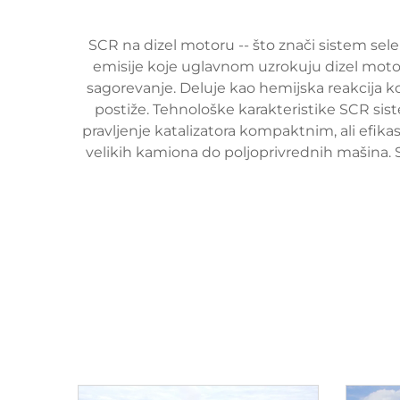
SCR na dizel motoru -- što znači sistem sel
emisije koje uglavnom uzrokuju dizel motori,
sagorevanje. Deluje kao hemijska reakcija ko
postiže. Tehnološke karakteristike SCR sis
pravljenje katalizatora kompaktnim, ali efik
velikih kamiona do poljoprivrednih mašina. 