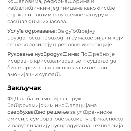
коталовима, реформаторима и
каталитичким јединицама како бисте
одржали оптималну температуру и
састав димних гасова.
Услуга одржавања:
За дуготрајну
поузданост неопходни су материјали који
се не корозирају и редовне инспекције.
Руковање нуспродуктима:
Потребно је
исправно кристализовање и сушење да
би се произвели висококвалитетни
амонијачни сулфат.
Закључак
ФГД на бази амонијака пружа
петрохемијским инсталацијама
свеобухватно решење
за ултра-ниске
емисије сумпора, оперативну ефикасност
и валуализацију нуспродуката. Технологија