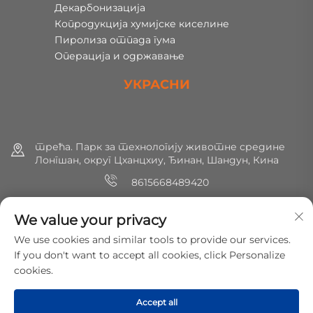
Декарбонизација
Копродукција хумијске киселине
Пиролиза отпада гума
Операција и одржавање
УКРАСНИ
трећа. Парк за технологију животне средине
Лонгшан, округ Цханцхиу, Ђинан, Шандун, Кина
8615668489420
+86 (0) 531 8891 0288
We value your privacy
[email protected]
We use cookies and similar tools to provide our services.
If you don't want to accept all cookies, click Personalize
cookies.
Copyright © 2025 МирШин Еколошка заштита Технологија
Цо., Лтд. Сва права су резервисана.
Политике
Accept all
приватности