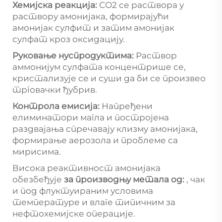
Хемијска реакција:
СО2 се раствора у
раствору амонијака, формирајући
амонијак сулфит и затим амонијак
сулфат кроз оксидацију.
Руковање нуспродуктима:
Раствор
аммонијум сулфата концентрише се,
кристализује се и суши да би се произвео
трговачки ђубрив.
Контрола емисија:
Напређени
елиминатори магла и постројена
раздвајања спречавају клизму амонијака,
формирање аерозола и проблеме са
мирисима.
Висока реактивност амонијака
обезбеђује
за производњу метала од:
, чак
и под флуктуираним условима
температуре и влаге типичним за
нефтохемијске операције.