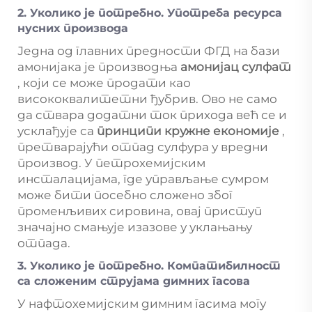
2. Уколико је потребно. Употреба ресурса
нусних производа
Једна од главних предности ФГД на бази
амонијака је производња
амонијац сулфат
, који се може продати као
висококвалитетни ђубрив. Ово не само
да ствара додатни ток прихода већ се и
усклађује са
принципи кружне економије
,
претварајући отпад сулфура у вредни
производ. У петрохемијским
инсталацијама, где управљање сумром
може бити посебно сложено због
променљивих сировина, овај приступ
значајно смањује изазове у уклањању
отпада.
3. Уколико је потребно. Компатибилност
са сложеним струјама димних гасова
У нафтохемијским димним гасима могу