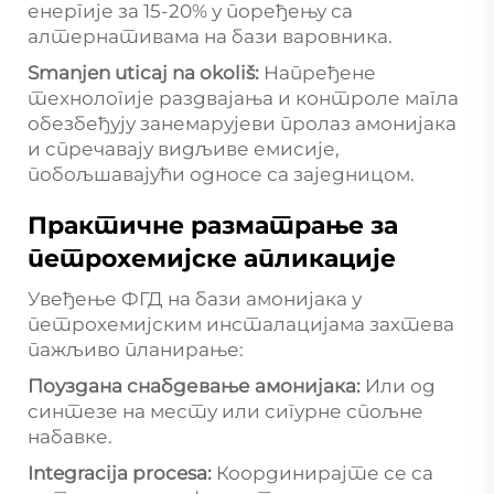
енергије за 15-20% у поређењу са
алтернативама на бази варовника.
Smanjen uticaj na okoliš:
Напређене
технологије раздвајања и контроле магла
обезбеђују занемарујеви пролаз амонијака
и спречавају видљиве емисије,
побољшавајући односе са заједницом.
Практичне разматрање за
петрохемијске апликације
Увеђење ФГД на бази амонијака у
петрохемијским инсталацијама захтева
пажљиво планирање:
Поуздана снабдевање амонијака:
Или од
синтезе на месту или сигурне спољне
набавке.
Integracija procesa:
Координирајте се са