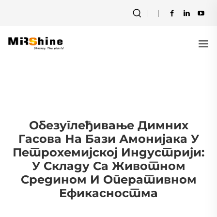
Обезуглеђивање Димних
Гасова На Бази Амонијака У
Петрохемијској Индустрији:
У Складу Са Животном
Средином И Оперативном
Ефикасностма