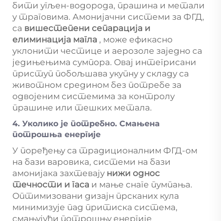
бити угљен-водорода, прашина и метали
у траговима. Амонијачни системи за ФГД,
са
вишестепени сепарација и
елиминација магла
, може ефикасно
уклонити честице и аерозоле заједно са
једињењима сумпора. Овај интегрисани
приступ побољшава укупну у складу са
животном средином без потребе за
одвојеним системима за контролу
прашине или тешких метала.
4. Уколико је потребно. Смањена
потрошња енергије
У поређењу са традиционалним ФГД-ом
на бази варовика, системи на бази
амонијака захтевају
нижи однос
течности и гаса
и мање снаге пумпања.
Оптимизовани дизајн прсканих кула
минимизује пад притиска система,
смањујући потрошњу енергије