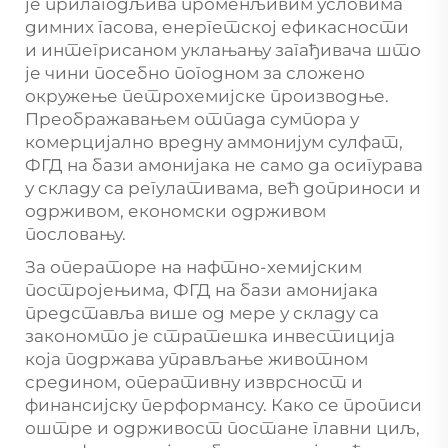
је прилагодљива променљивим условима
димних гасова, енергетској ефикасности
и интегрисаном уклањању загађивача што
је чини посебно погодном за сложено
окружење петрохемијске производње.
Преображавањем отпада сумпора у
комерцијално вредну аммонијум сулфат,
ФГД на бази амонијака не само да осигурава
у складу са регулативама, већ доприноси и
одрживом, економски одрживом
пословању.
За операторе на нафтно-хемијским
постројењима, ФГД на бази амонијака
представља више од мере у складу са
закономто је стратешка инвестиција
која подржава управљање животном
средином, оперативну изврсност и
финансијску перформансу. Како се прописи
оштре и одрживост постане главни циљ,