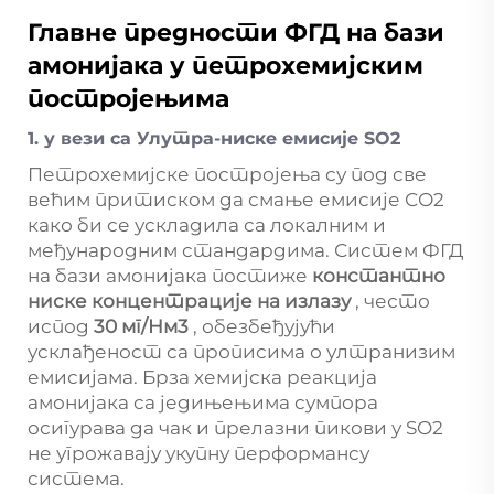
Главне предности ФГД на бази
амонијака у петрохемијским
постројењима
1. у вези са Улутра-ниске емисије SO2
Петрохемијске постројења су под све
већим притиском да смање емисије СО2
како би се ускладила са локалним и
међународним стандардима. Систем ФГД
на бази амонијака постиже
константно
ниске концентрације на излазу
, често
испод
30 мг/Нм3
, обезбеђујући
усклађеност са прописима о ултранизим
емисијама. Брза хемијска реакција
амонијака са једињењима сумпора
осигурава да чак и прелазни пикови у SO2
не угрожавају укупну перформансу
система.