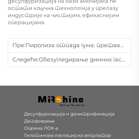
десулфуризација на бази амонијака ће
остати кључна технологија у прелазу
индустрије ка чистијим, ефикаснијим
операцијама.
Пре:
Пиролиза отпада гума: претварање осталих гума у драгоцене ресурсе
Следеће:
Обезугледирање димних гасова на бази амонијака у челичарској индустрији: Добивање ултраниких емисија и оперативне ефикасности
Десулфуризација и денитрификација
Депорирање
Опрема ЛОК-а
Гилотинова изолацијска ампулатор