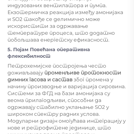
индузованих вентилатора и пумпа.
Екзотермичка реакција између амонијака
и SO2 такође се делимично може
искористити за одржавање
температуре процеса, што додатно
побољшава енергетску ефикасност.
5. Појам Повећана оперативна
флексибилност
Петрохемијске постројења често
доживљавају
променљиве протокности
димних гасова и састав
због промена у
начину производње и варијација сировина.
Системи за ФГД на бази амонијака су
веома прилагодљиви, способни да
одржавају стабилно уклањање SO2 у
широком спектру радних услова.
Модуларни дизајн омогућава интеграцију у
нове и ретрофитене јединице, што