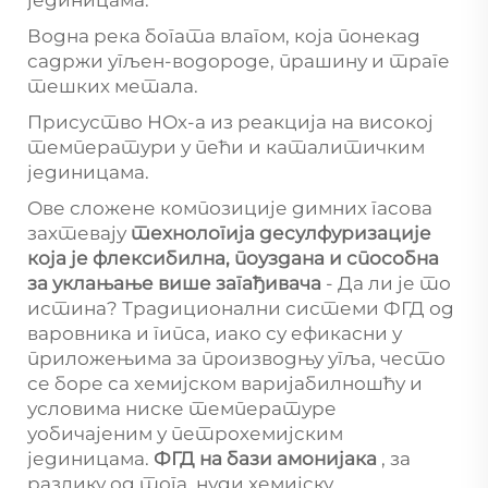
јединицама.
Водна река богата влагом, која понекад
садржи угљен-водороде, прашину и траге
тешких метала.
Присуство НОх-а из реакција на високој
температури у пећи и каталитичким
јединицама.
Ове сложене композиције димних гасова
захтевају
технологија десулфуризације
која је флексибилна, поуздана и способна
за уклањање више загађивача
- Да ли је то
истина? Традиционални системи ФГД од
варовника и гипса, иако су ефикасни у
приложењима за производњу угља, често
се боре са хемијском варијабилношћу и
условима ниске температуре
уобичајеним у петрохемијским
јединицама.
ФГД на бази амонијака
, за
разлику од тога, нуди хемијску