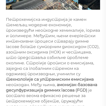
Петрохемијска индустрија је камен
темељац модерне економије,
произведући неопходне хемикалије, горива
и полимере. Међутим, њени енергетски
интензивни процеси стварају димне
гасове богате сумпорним диоксидом (СО2),
азотним оксидима (НОХ) и честицама,
што представља озбиљне проблеме
околине. Строгије прописи о емисијама,
заједно са глобалним стремом ка
одрживој производњи, учинили су
технологије са ултраниским емисијама
неопходан. Међу њима,
амонијак-базована
десулфуризација димних гасова (FGD)
је
постало веома ефикасно решење за
петрохемијске објекте, пружајући