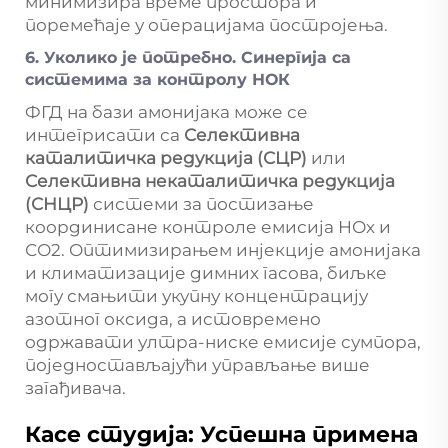
минимизира време простора и
поремећаје у операцијама постројења.
6. Уколико је потребно. Синергија са
системима за контролу НОК
ФГД на бази амонијака може се
интегрисати са
Селективна
каталитичка редукција (СЦР)
или
Селективна некаталитичка редукција
(СНЦР)
системи за постизање
координисане контроле емисија НОх и
СО2. Оптимизирањем инјекције амонијака
и климатизације димних гасова, биљке
могу смањити укупну концентрацију
азотног оксида, а истовремено
одржавати ултра-ниске емисије сумпора,
поједностављајући управљање више
загађивача.
Касе студија: Успешна примена