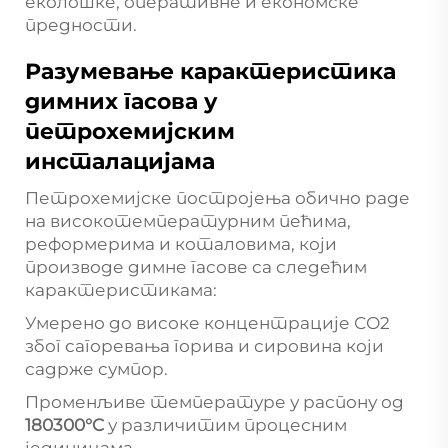
еколошке, оперативне и економске
предности.
Разумевање карактеристика
димних гасова у
петрохемијским
инсталацијама
Петрохемијске постројења обично раде
на високотемпературним пећима,
реформерима и коталовима, који
производе димне гасове са следећим
карактеристикама:
Умерено до високе концентрације СО2
због сагоревања горива и сировина који
садрже сумпор.
Променљиве температуре у распону од
180300°C
у различитим процесним