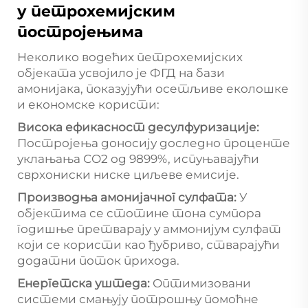
у петрохемијским
постројењима
Неколико водећих петрохемијских
објеката усвојило је ФГД на бази
амонијака, показујући осетљиве еколошке
и економске користи:
Висока ефикасност десулфуризације:
Постројења доносију доследно проценте
уклањања СО2 од 9899%, испуњавајући
сврхониски ниске циљеве емисије.
Производња амонијачног сулфата:
У
објектима се стотине тона сумпора
годишње претварају у аммонијум сулфат
који се користи као ђубриво, стварајући
додатни поток прихода.
Енергетска уштеда:
Оптимизовани
системи смањују потрошњу помоћне