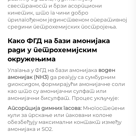
свестраност и брзи асорпциони
кинетик, што га чини добро
прилагођеном јединственом оперативној
средини петрохемијских постројења.
Како ФГД на бази амонијака
ради у петрохемијским
окружењима
Улагања у ФГД на бази амонијака
воден
амонијак (NH3)
да реагују са сумбурним
диоксидом, формирајући амонијачне соли
као што су амонијачни сулфат или
амонијачни бисулфат. Процес укључује:
Апсорпција димних гасова:
Многостепени
кули за прскање или паковани колоне
обезбеђују максимални контакт између
амонијака и SO2.