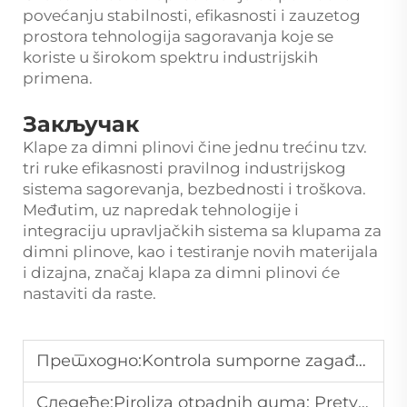
povećanju stabilnosti, efikasnosti i zauzetog
prostora tehnologija sagoravanja koje se
koriste u širokom spektru industrijskih
primena.
Закључак
Klape za dimni plinovi čine jednu trećinu tzv.
tri ruke efikasnosti pravilnog industrijskog
sistema sagorevanja, bezbednosti i troškova.
Međutim, uz napredak tehnologije i
integraciju upravljačkih sistema sa klupama za
dimni plinove, kao i testiranje novih materijala
i dizajna, značaj klapa za dimni plinovi će
nastaviti da raste.
Претходно:
Kontrola sumporne zagađenja: Važnost odbijanja sumpovodnih plinova
Следеће:
Piroliza otpadnih guma: Pretvaranje starih guma u vredne resurse