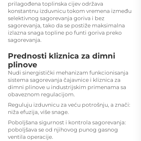
prilagođena toplinska cijev održava
konstantnu izduvnicu tokom vremena između
selektivnog sagorevanja goriva i bez
sagorevanja, tako da se postiže maksimalna
izlazna snaga topline po funti goriva preko
sagorevanja.
Prednosti kliznica za dimni
plinove
Nudi sinergistički mehanizam funkcionisanja
sistema sagorevanja čajavnice i kliznica za
dimni plinove u industrijskim primenama sa
obaveznom regulacijom.
Reguluju izduvnicu za veću potrošnju, a znači:
niža efuzija, više snage.
Poboljšana sigurnost i kontrola sagorevanja:
poboljšava se od njihovog punog gasnog
ventila operacije.