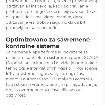
proizvođača za montažu, vršenje preventivnog
održavanja i inspekcija, kao i popravljanje
problema pre nego što se razviju u veće. To će
osigurati da se ova klapa instalira, da se
održavanje vrši dobro i sigurno da će biti
popravljeno kako bi radilo.
Optimizovano za savremene
kontrolne sisteme
Savremene klape za fume su povezane sa
različitim kontrolnim sistemima poput SCADA
(Supervizorska kontrola i akvizicija podataka);
tehnologije Internet of Things (IoT). Korišćenje
IoT-a u sistemu sagorevanja omogućava
njegovu automatizaciju i udaljenu kontrolu,
kao i stvarno vreme praćenja i prilagođavanja,
dok istovremeno povećava efikasnost i
odzivnost.