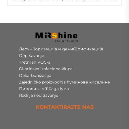
Десумпоризација и денитрификација
Depršavanje
Tretman VOC-a
Gilotinska izolaciona klupa
Dekarbonizacija
Zajedničko proizvodnja hуминове киселине
Пиролиза отпада гума
Radnja i održavanje
KONTAKTIRAJTE NAS