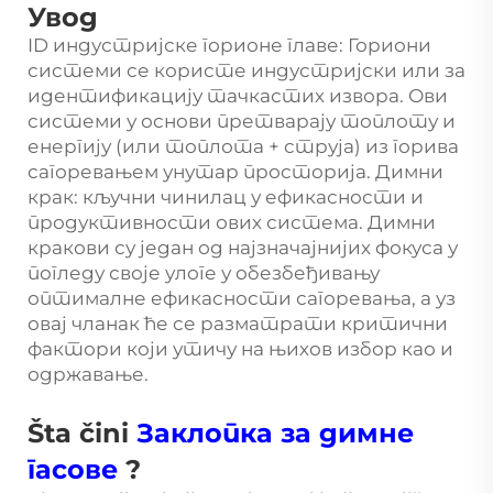
Увод
ID индустријске горионе главе: Гориони
системи се користе индустријски или за
идентификацију тачкастих извора. Ови
системи у основи претварају топлоту и
енергију (или топлота + струја) из горива
сагоревањем унутар просторија. Димни
крак: кључни чинилац у ефикасности и
продуктивности ових система. Димни
кракови су један од најзначајнијих фокуса у
погледу своје улоге у обезбеђивању
оптималне ефикасности сагоревања, а уз
овај чланак ће се разматрати критични
фактори који утичу на њихов избор као и
одржавање.
Šta čini
Заклопка за димне
гасове
?