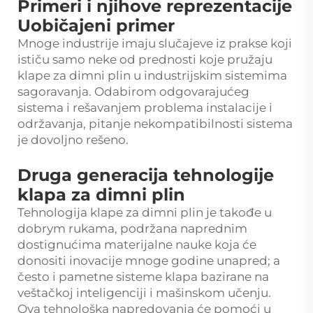
Primeri i njihove reprezentacije
Uobičajeni primer
Mnoge industrije imaju slučajeve iz prakse koji
ističu samo neke od prednosti koje pružaju
klape za dimni plin u industrijskim sistemima
sagoravanja. Odabirom odgovarajućeg
sistema i rešavanjem problema instalacije i
održavanja, pitanje nekompatibilnosti sistema
je dovoljno rešeno.
Druga generacija tehnologije
klapa za dimni plin
Tehnologija klape za dimni plin je takođe u
dobrym rukama, podržana naprednim
dostignućima materijalne nauke koja će
donositi inovacije mnoge godine unapred; a
često i pametne sisteme klapa bazirane na
veštačkoj inteligenciji i mašinskom učenju.
Ova tehnološka napredovanja će pomoći u