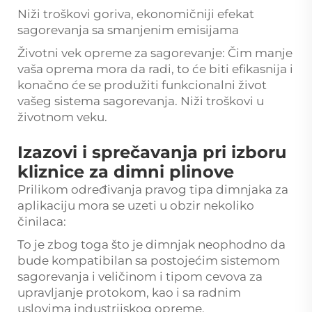
Niži troškovi goriva, ekonomičniji efekat
sagorevanja sa smanjenim emisijama
Životni vek opreme za sagorevanje: Čim manje
vaša oprema mora da radi, to će biti efikasnija i
konačno će se produžiti funkcionalni život
vašeg sistema sagorevanja. Niži troškovi u
životnom veku.
Izazovi i sprečavanja pri izboru
kliznice za dimni plinove
Prilikom određivanja pravog tipa dimnjaka za
aplikaciju mora se uzeti u obzir nekoliko
činilaca:
To je zbog toga što je dimnjak neophodno da
bude kompatibilan sa postojećim sistemom
sagorevanja i veličinom i tipom cevova za
upravljanje protokom, kao i sa radnim
uslovima industrijskog opreme.