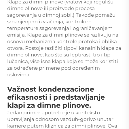
Klape za dimni plinove (vratovi koji regulišu
dimne plinove ili proizvode procesa
sagorevanja u dimnoj sobi.) Takođe pomažu
smanjenjem izvlačenja, kontrolom
temperature sagorevanja i ograničavanjem
emisija. Klape za dimni plinove se razlikuju na
osnovu mehanizma kontrole protoka i oblika
otvora. Postoje različiti tipovi kanalnih klapa za
dimne plinove, kao što su leptirasti tip i tip
lučanica, višelisna klapa koja se može koristiti
za određene primene pod određenim
uslovima.
Važnost kondenzacione
efikasnosti i predstavljanje
klapi za dimne plinove.
Jedan primer upotrebe je u kontekstu
upravljanja odnosom vazduh-gorivo unutar
kamere putem kliznica za dimni plinove. Ova