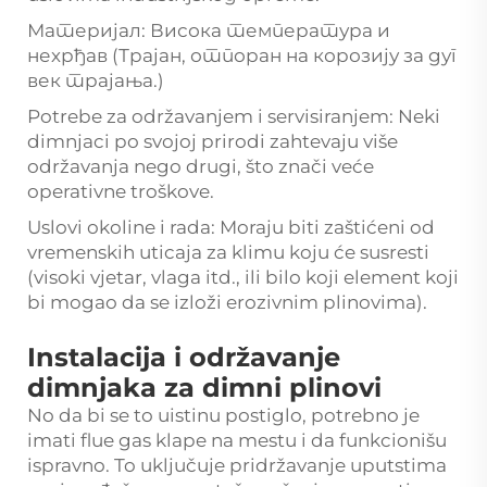
Материјал: Висока температура и
нехрђав (Трајан, отпоран на корозију за дуг
век трајања.)
Potrebe za održavanjem i servisiranjem: Neki
dimnjaci po svojoj prirodi zahtevaju više
održavanja nego drugi, što znači veće
operativne troškove.
Uslovi okoline i rada: Moraju biti zaštićeni od
vremenskih uticaja za klimu koju će susresti
(visoki vjetar, vlaga itd., ili bilo koji element koji
bi mogao da se izloži erozivnim plinovima).
Instalacija i održavanje
dimnjaka za dimni plinovi
No da bi se to uistinu postiglo, potrebno je
imati flue gas klape na mestu i da funkcionišu
ispravno. To uključuje pridržavanje uputstima