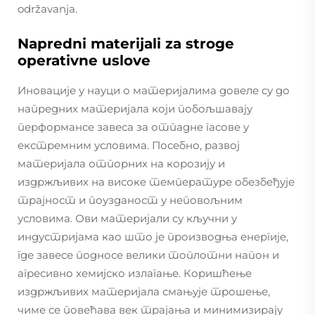
održavanja.
Napredni materijali za stroge
operativne uslove
Иновације у науци о материјалима довеле су до
напредних материјала који побољшавају
перформансе завеса за отпадне гасове у
екстремним условима. Посебно, развој
материјала отпорних на корозију и
издржљивих на високе температуре обезбеђује
трајност и поузданост у неповољним
условима. Ови материјали су кључни у
индустријама као што је производња енергије,
где завесе подносе велики топлотни напон и
агресивно хемијско излагање. Коришћење
издржљивих материјала смањује трошење,
чиме се повећава век трајања и минимизирају