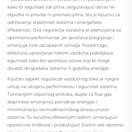
kako bi regulisali tok plina, osiguravajući da se ne
otpušta ni previše ni premalo plina, što je ključno za
održavanje stabilnosti sistema i energetske
efikasnosti. Ova regulacija vazduha je esencijalna za
optimalno performanse, jer sprečava pregrjanje i
smanjuje rizik od opasnih emisija. Pored toga,
efektivno upravljanje tokom vazduha poboljšava
sigurnost tako što sprečava uslove koji bi mogli
dovesti do grešaka sistema ili gubitka energije.
Ključan aspekt regulacije vazdušnog toka je njegov
uticaj na ukupnu performansu i sigurnost sistema.
Tuniranjem otpornog protoka, duple za flue gas
doprinose smanjenju potrošnje energije i
minimiziranju termodinamičkog stresa unutar
sistema. To rezultira efikasnijim radom, smanjujući
operativne troškove i produžujući životni vek opreme.