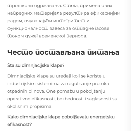
трошкови одржавања. Стога, примена ових
напредних материјала резултира ефикаснијим
радом, очувавајући интегритет и
функционалност завеса за отпадне гасове
током дужег временског периода.
Често постављана питања
Šta su dimnjacijske klape?
Dimnjacijske klape su uređaji koji se koriste u
industrijskim sistemima za regulisanje protoka
otpadnih plinova. One pomažu u poboljšanju
operativne efikasnosti, bezbednosti i saglasnosti sa
okolišnim propisima.
Kako dimnjacijske klape poboljšavaju energetsku
efikasnost?