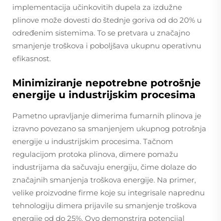
implementacija učinkovitih dupela za izdužne
plinove može dovesti do štednje goriva od do 20% u
određenim sistemima. To se pretvara u značajno
smanjenje troškova i poboljšava ukupnu operativnu
efikasnost.
Minimiziranje nepotrebne potrošnje
energije u industrijskim procesima
Pametno upravljanje dimerima fumarnih plinova je
izravno povezano sa smanjenjem ukupnog potrošnja
energije u industrijskim procesima. Tačnom
regulacijom protoka plinova, dimere pomažu
industrijama da sačuvaju energiju, čime dolaze do
značajnih smanjenja troškova energije. Na primer,
velike proizvodne firme koje su integrisale naprednu
tehnologiju dimera prijavile su smanjenje troškova
energije od do 25%. Ovo demonstrira potencijal