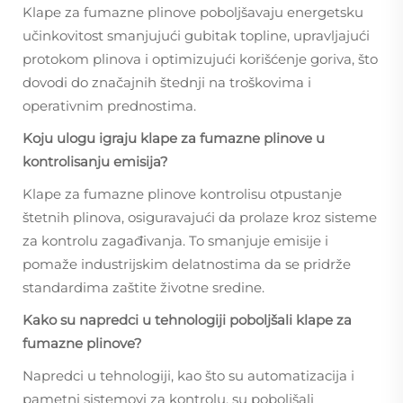
Klape za fumazne plinove poboljšavaju energetsku
učinkovitost smanjujući gubitak topline, upravljajući
protokom plinova i optimizujući korišćenje goriva, što
dovodi do značajnih štednji na troškovima i
operativnim prednostima.
Koju ulogu igraju klape za fumazne plinove u
kontrolisanju emisija?
Klape za fumazne plinove kontrolisu otpustanje
štetnih plinova, osiguravajući da prolaze kroz sisteme
za kontrolu zagađivanja. To smanjuje emisije i
pomaže industrijskim delatnostima da se pridrže
standardima zaštite životne sredine.
Kako su napredci u tehnologiji poboljšali klape za
fumazne plinove?
Napredci u tehnologiji, kao što su automatizacija i
pametni sistemovi za kontrolu, su poboljšali