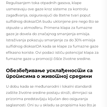
Regulisanjem toka otpadnih gasova, klape
usmeravaju ove gaze kroz sisteme za kontrolu
zagađivanja, osiguravajući da štetne tvari poput
sulfidnog dioksaIDA budu uklonjene pre nego što se
otpuste u atmosferu. Primena klapa za fumazne
gaze je dovela do značajnog smanjenja emisija.
Istraživanja pokazuju smanjenje za do 30% emisija
sulfidnog dioksaIDA kada se klape za fumazne gaze
efikasno koriste. Ovi podaci ističu potencijal klapa za
fumazne gaze u promociji čišće životne sredine.
Обезбеђивање усклађености са
прописима о животној средини
U dobu kada se međunarodni i lokalni standardi
zaštite životne sredine postaju stroži, dimnjaci sa
prizorima predstavljaju ključan deo osiguranja
saglasnosti. Oni su u skladu sa propisima kao što je