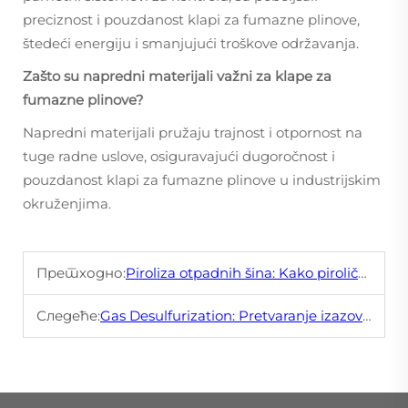
preciznost i pouzdanost klapi za fumazne plinove,
štedeći energiju i smanjujući troškove održavanja.
Zašto su napredni materijali važni za klape za
fumazne plinove?
Napredni materijali pružaju trajnost i otpornost na
tuge radne uslove, osiguravajući dugoročnost i
pouzdanost klapi za fumazne plinove u industrijskim
okruženjima.
Претходно:
Piroliza otpadnih šina: Kako pirolična tehnologija menja igru
Следеће:
Gas Desulfurization: Pretvaranje izazova sumporne kiseline u prilike