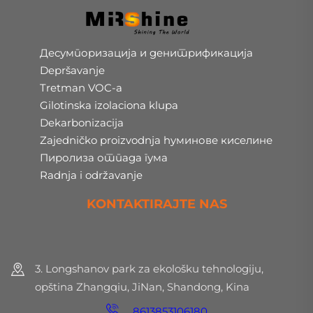
Десумпоризација и денитрификација
Depršavanje
Tretman VOC-a
Gilotinska izolaciona klupa
Dekarbonizacija
Zajedničko proizvodnja hуминове киселине
Пиролиза отпада гума
Radnja i održavanje
KONTAKTIRAJTE NAS
3. Longshanov park za ekološku tehnologiju,
opština Zhangqiu, JiNan, Shandong, Kina
8613853106180