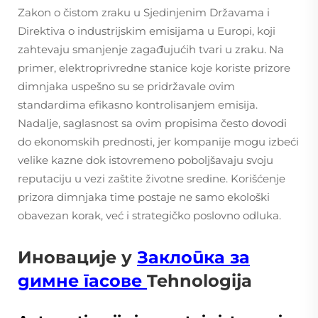
Zakon o čistom zraku u Sjedinjenim Državama i
Direktiva o industrijskim emisijama u Europi, koji
zahtevaju smanjenje zagađujućih tvari u zraku. Na
primer, elektroprivredne stanice koje koriste prizore
dimnjaka uspešno su se pridržavale ovim
standardima efikasno kontrolisanjem emisija.
Nadalje, saglasnost sa ovim propisima često dovodi
do ekonomskih prednosti, jer kompanije mogu izbeći
velike kazne dok istovremeno poboljšavaju svoju
reputaciju u vezi zaštite životne sredine. Korišćenje
prizora dimnjaka time postaje ne samo ekološki
obavezan korak, već i strategičko poslovno odluka.
Иновације у
Заклопка за
димне гасове
Tehnologija