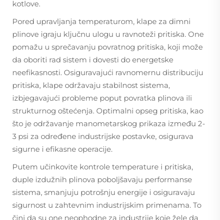
kotlove.
Pored upravljanja temperaturom, klape za dimni
plinove igraju ključnu ulogu u ravnoteži pritiska. One
pomažu u sprečavanju povratnog pritiska, koji može
da oboriti rad sistem i dovesti do energetske
neefikasnosti. Osiguravajući ravnomernu distribuciju
pritiska, klape održavaju stabilnost sistema,
izbjegavajući probleme poput povratka plinova ili
strukturnog oštećenja. Optimalni opseg pritiska, kao
što je održavanje manometarskog prikaza između 2-
3 psi za određene industrijske postavke, osigurava
sigurne i efikasne operacije.
Putem učinkovite kontrole temperature i pritiska,
duple izdužnih plinova poboljšavaju performanse
sistema, smanjuju potrošnju energije i osiguravaju
sigurnost u zahtevnim industrijskim primenama. To
čini da su one neophodne za industrije koje žele da