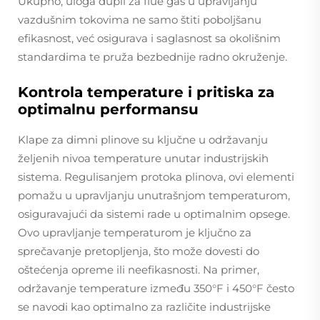
Ukupno, uloga dupli za flue gas u upravljanju
vazdušnim tokovima ne samo štiti poboljšanu
efikasnost, već osigurava i saglasnost sa okolišnim
standardima te pruža bezbednije radno okruženje.
Kontrola temperature i pritiska za
optimalnu performansu
Klape za dimni plinove su ključne u održavanju
željenih nivoa temperature unutar industrijskih
sistema. Regulisanjem protoka plinova, ovi elementi
pomažu u upravljanju unutrašnjom temperaturom,
osiguravajući da sistemi rade u optimalnim opsege.
Ovo upravljanje temperaturom je ključno za
sprečavanje pretopljenja, što može dovesti do
oštećenja opreme ili neefikasnosti. Na primer,
održavanje temperature između 350°F i 450°F često
se navodi kao optimalno za različite industrijske