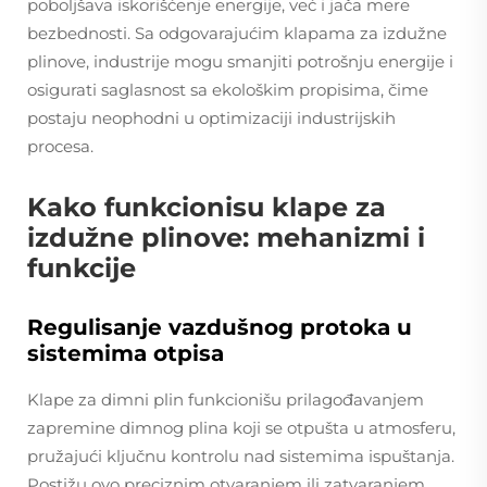
poboljšava iskorišćenje energije, već i jača mere
bezbednosti. Sa odgovarajućim klapama za izdužne
plinove, industrije mogu smanjiti potrošnju energije i
osigurati saglasnost sa ekološkim propisima, čime
postaju neophodni u optimizaciji industrijskih
procesa.
Kako funkcionisu klape za
izdužne plinove: mehanizmi i
funkcije
Regulisanje vazdušnog protoka u
sistemima otpisa
Klape za dimni plin funkcionišu prilagođavanjem
zapremine dimnog plina koji se otpušta u atmosferu,
pružajući ključnu kontrolu nad sistemima ispuštanja.
Postižu ovo preciznim otvaranjem ili zatvaranjem