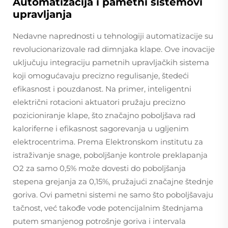
Automatizacija i pametni sistemovi
upravljanja
Nedavne naprednosti u tehnologiji automatizacije su
revolucionarizovale rad dimnjaka klape. Ove inovacije
uključuju integraciju pametnih upravljačkih sistema
koji omogućavaju precizno regulisanje, štedeći
efikasnost i pouzdanost. Na primer, inteligentni
električni rotacioni aktuatori pružaju precizno
pozicioniranje klape, što značajno poboljšava rad
kaloriferne i efikasnost sagorevanja u ugljenim
elektrocentrima. Prema Elektronskom institutu za
istraživanje snage, poboljšanje kontrole preklapanja
O2 za samo 0,5% može dovesti do poboljšanja
stepena grejanja za 0,15%, pružajući značajne štednje
goriva. Ovi pametni sistemi ne samo što poboljšavaju
tačnost, već takođe vode potencijalnim štednjama
putem smanjenog potrošnje goriva i intervala