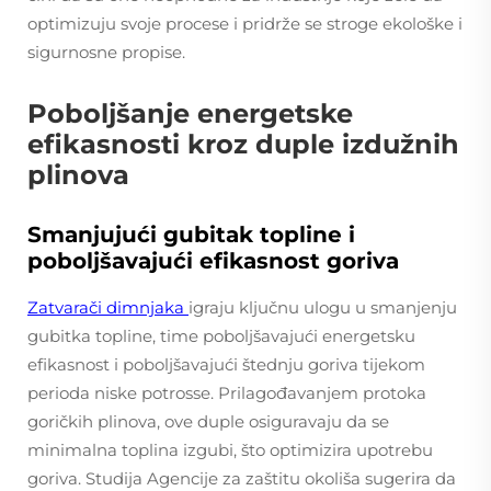
optimizuju svoje procese i pridrže se stroge ekološke i
sigurnosne propise.
Poboljšanje energetske
efikasnosti kroz duple izdužnih
plinova
Smanjujući gubitak topline i
poboljšavajući efikasnost goriva
Zatvarači dimnjaka
igraju ključnu ulogu u smanjenju
gubitka topline, time poboljšavajući energetsku
efikasnost i poboljšavajući štednju goriva tijekom
perioda niske potrosse. Prilagođavanjem protoka
goričkih plinova, ove duple osiguravaju da se
minimalna toplina izgubi, što optimizira upotrebu
goriva. Studija Agencije za zaštitu okoliša sugerira da