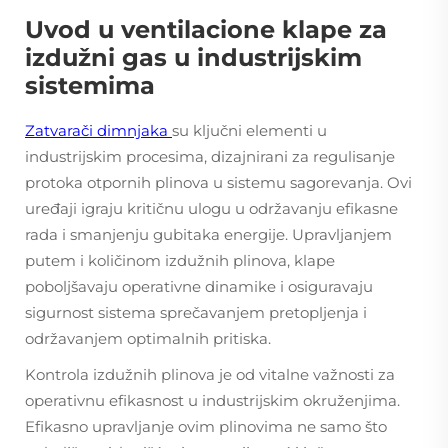
Uvod u ventilacione klape za
izdužni gas u industrijskim
sistemima
Zatvarači dimnjaka
su ključni elementi u
industrijskim procesima, dizajnirani za regulisanje
protoka otpornih plinova u sistemu sagorevanja. Ovi
uređaji igraju kritičnu ulogu u održavanju efikasne
rada i smanjenju gubitaka energije. Upravljanjem
putem i količinom izdužnih plinova, klape
poboljšavaju operativne dinamike i osiguravaju
sigurnost sistema sprečavanjem pretopljenja i
održavanjem optimalnih pritiska.
Kontrola izdužnih plinova je od vitalne važnosti za
operativnu efikasnost u industrijskim okruženjima.
Efikasno upravljanje ovim plinovima ne samo što