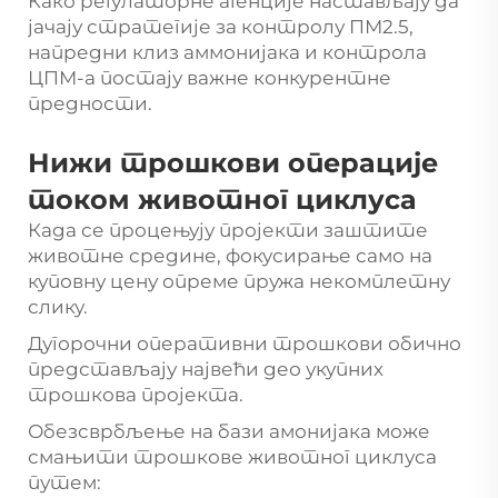
Како регулаторне агенције настављају да
јачају стратегије за контролу ПМ2.5,
напредни клиз аммонијака и контрола
ЦПМ-а постају важне конкурентне
предности.
Нижи трошкови операције
током животног циклуса
Када се процењују пројекти заштите
животне средине, фокусирање само на
куповну цену опреме пружа некомплетну
слику.
Дугорочни оперативни трошкови обично
представљају највећи део укупних
трошкова пројекта.
Обезсврбљење на бази амонијака може
смањити трошкове животног циклуса
путем: