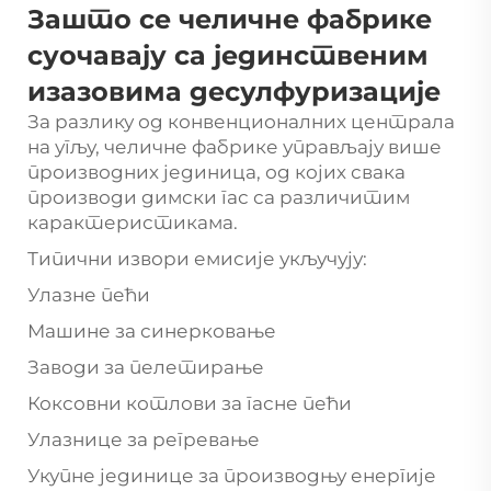
Зашто се челичне фабрике
суочавају са јединственим
изазовима десулфуризације
За разлику од конвенционалних централа
на угљу, челичне фабрике управљају више
производних јединица, од којих свака
производи димски гас са различитим
карактеристикама.
Типични извори емисије укључују:
Улазне пећи
Машине за синерковање
Заводи за пелетирање
Коксовни котлови за гасне пећи
Улазнице за регревање
Укупне јединице за производњу енергије