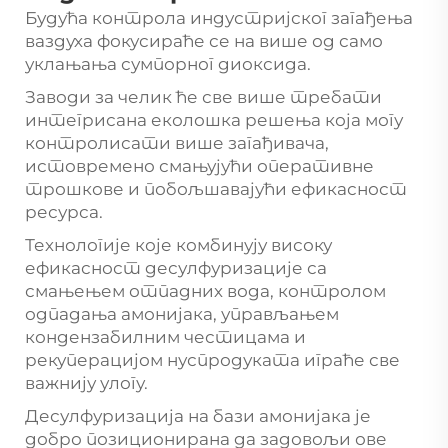
Будућа контрола индустријског загађења
ваздуха фокусираће се на више од само
уклањања сумпорног диоксида.
Заводи за челик ће све више требати
интегрисана еколошка решења која могу
контролисати више загађивача,
истовремено смањујући оперативне
трошкове и побољшавајући ефикасност
ресурса.
Технологије које комбинују високу
ефикасност десулфуризације са
смањењем отпадних вода, контролом
одпадања амонијака, управљањем
кондензабилним честицама и
рекуперацијом нуспродуката играће све
важнију улогу.
Десулфуризација на бази амонијака је
добро позиционирана да задовољи ове