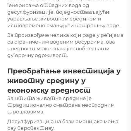
генерисања отпадних вода од
десулфуризације, поједностављајући
управљање животном средином и
истовремено смањујући потрошњу воде.
За произвођаче челика који раде у регијама
са ограниченим воденим ресурсима, ова
предност може значајно побољшати
дугорочну одрживост.
Преобраћање инвестиција у
животну средину у
економску вредност
Заштита животне средине је
традиционално сматрана неопходним
трошковима.
Десулфуризација на бази амонијака мења
ову перспективу.