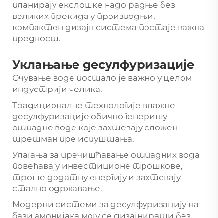
планирају еколошке надоградње без
великих прекида у производњи,
компактен дизајн система постаје важна
предност.
Уклањање десулфуризације
Очување воде постало је важно у целом
индустрији челика.
Традиционалне технологије влажне
десулфуризације обично генеришу
отпадне воде које захтевају сложен
третман пре испуштања.
Улагања за пречишћавање отпадних вода
повећавају инвестиционе трошкове,
троше додатну енергију и захтевају
стално одржавање.
Модерни системи за десулфуризацију на
бази амонијака могу се дизајнирати без