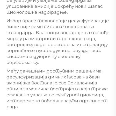
регулације и увођење стандарда за
ултранике емисије покрећу нови талас
технолошке надоградње.
Избор праве технологије десулфуризације
више није само питање поштовања
стандарда. Власници постројења такође
морају размотрити трошкове рада,
потрошњу воде, простор за инсталацију,
коришћење нуспродуката, поузданост
система и дугорочну еколошку
перформансу.
Међу данашњим доступним решењима,
десулфуризација димних гасова на бази
амонијака постала је све привлачнија
опција за челичне постројења која траже
ефикасно уклањање сумпурног диоксида,
истовремено побољшавајући одрживост
рада.