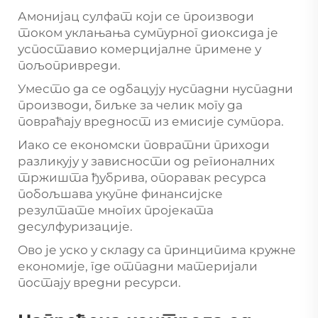
Амонијац сулфат који се производи
током уклањања сумпурног диоксида је
успоставио комерцијалне примене у
пољопривреди.
Уместо да се одбацују нуспадни нуспадни
производи, биљке за челик могу да
повраћају вредност из емисије сумпора.
Иако се економски повратни приходи
разликују у зависности од регионалних
тржишта ђубрива, опоравак ресурса
побољшава укупне финансијске
резултате многих пројеката
десулфуризације.
Ово је уско у складу са принципима кружне
економије, где отпадни материјали
постају вредни ресурси.