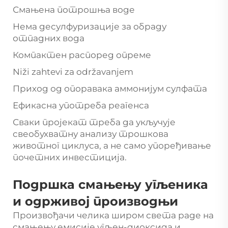
Смањена потрошња воде
Нема десулфуризације за обраду
отпадних вода
Компактен распоред опреме
Niži zahtevi za održavanjem
Приход од опоравака аммонијум сулфата
Ефикасна употреба реагенса
Сваки пројекат треба да укључује
свеобухватну анализу трошкова
животног циклуса, а не само упоређивање
почетних инвестиција.
Подршка смањењу угљеника
и одрживој производњи
Произвођачи челика широм света раде на
смањењу емисије угљен-диоксида и