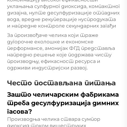
уклањања сулфурног диоксида, компактног
дизајна, нулте десулфуризације отпадних
вода, вредне рекуперације нуспродуката
и напредне контроле секундарних загађи
За произвођаче челика који траже
дугорочне еколошке и економске
перформансе, амонијак ФГД представља
напредно решење које подржава чисту
производњу, ефикасност ресурса и
одрживи индустријски развој.
Често постављана питања
Зашто челичарским фабрикама
треба десулфуризација димних
гасова?
Производња челика ствара сумпор
диоксид током вишеструких