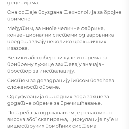
деценијама.
Она остаје поуздана технологија за бројне
примене.
Међутим, за многе челичне фабрике,
конвенционални системи од варовника
представљају неколико практичних
изазова.
Велики абсорберски куле и опрема за
припрему лужице захтевају значајан
простор за инсталацију.
Систем за девадрацију гипсом повећава
сложеност опреме.
Одсуфурација отпадних вода захтева
додатне опреме за пречишћавање.
Потреба за одржавањем је релативно
висока због скалирања, циркулације луге и
вишеструких помоћних система.