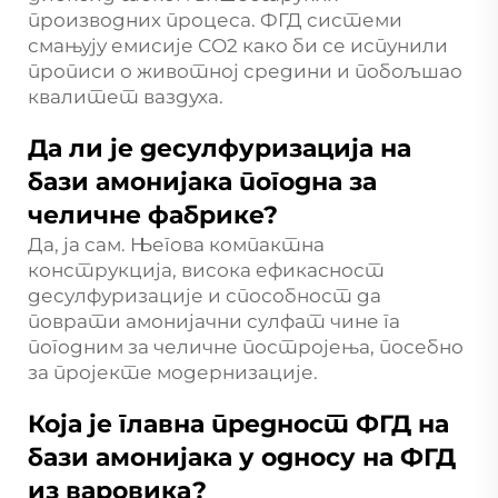
производних процеса. ФГД системи
смањују емисије СО2 како би се испунили
прописи о животној средини и побољшао
квалитет ваздуха.
Да ли је десулфуризација на
бази амонијака погодна за
челичне фабрике?
Да, ја сам. Његова компактна
конструкција, висока ефикасност
десулфуризације и способност да
поврати амонијачни сулфат чине га
погодним за челичне постројења, посебно
за пројекте модернизације.
Која је главна предност ФГД на
бази амонијака у односу на ФГД
из варовика?