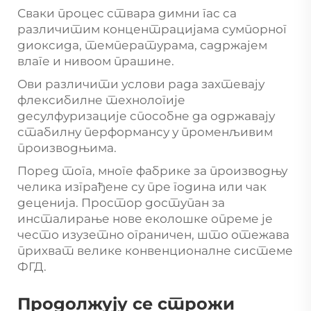
Сваки процес ствара димни гас са
различитим концентрацијама сумпорног
диоксида, температурама, садржајем
влаге и нивоом прашине.
Ови различити услови рада захтевају
флексибилне технологије
десулфуризације способне да одржавају
стабилну перформансу у променљивим
производњима.
Поред тога, многе фабрике за производњу
челика изграђене су пре година или чак
деценија. Простор доступан за
инсталирање нове еколошке опреме је
често изузетно ограничен, што отежава
прихват велике конвенционалне системе
ФГД.
Продолжују се строжи