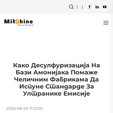
Како Десулфуризација На
Бази Амонијака Помаже
Челичним Фабрикама Да
Испуне Стандарде За
Ултранике Емисије
2026-06-24 17:25:10