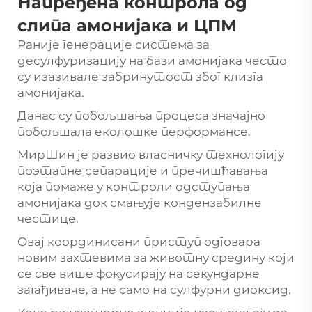
Напређена контрола од
слипа амонијака и ЦПМ
Раније генерације система за
десулфуризацију на бази амонијака често
су изазивале забринутост због клизга
амонијака.
Данас су побољшања процеса значајно
побољшала еколошке перформансе.
МирШин је развио власничку технологију
поэтапне сепарације и пречишћавања
која помаже у контроли одступања
амонијака док смањује кондензабилне
честице.
Овај координисани приступ одговара
новим захтевима за животну средину који
се све више фокусирају на секундарне
загађиваче, а не само на сулфурни диоксид.