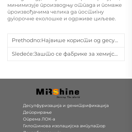
минимизује производњу отпада и помаже
произвођачима челика да постигну
дугорочне еколошке и одрживе циљеве.
Prethodno:
Највише користи од десулфуризације на бази амонијака за индустријску контролу SO2
Sledeće:
Зашто се фабрике за хемијску производњу угља одлуче за десулфуризацију на бази амонијака за одрживу контролу емисија
Десулфуризација и денитрификација
Депорирање
Опрема ЛОК-а
Гилотинова изолацијска ампулатор