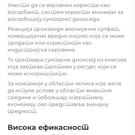
Уместо да се варовник користи као
апсорбант, систем користи амонијак за
апсорбоцију сумпорног диоксида.
Реакција производи амонијачни сулфат,
комерцијално вредно гнојиво које се може
продати или користити као
индустријска сировина.
То претвара сумпарни диоксид из емисије
која захтева третман у ресурс који се
може искориштити.
За компаније у области челика које желе
да испуне услове у области животне
средине и побољшају оперативну
економију, ово представља значајну
предност.
Висока ефикасност