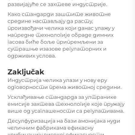
развијајуће се захтеве индустрије.
Како стандарди заштите животне
средине настављају да расту,
произвођачи челика који данас улажу у
напредне технологије обраде димних
гасова биће боље припремљени за
сутрашње изазове регулаторних и
одрживих услова.
Zaključak
Индустрија челика улази у нову еру
одговорности према животној средини.
Усклађивање стандарда за ултранике
емисије захтева технологије које пружају
више од усаглашености са регулативама.
Десулфуризација на бази амонијака нуди
челичним фабрикама ефикасну
комбинацију високог ефикасности