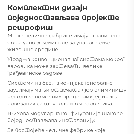
Комплектни дизајн
поједностављава пројекте
ретрофит
Многе челичне фабрике имају ограничено
доступно земљиште за унапређење
животне средине.
Уградња конвенционалног система мокрог
варовика може захтевати велике
грађевинске радове.
Системи на бази амонијака генерално
заузимају мањи отпечатак јер елиминишу
неколико помоћних процесних јединица
повезаних са технологијом варовника.
Њихова модуларна конфигурација такође
поједностављава инсталацију.
За постојеће челичне фабрике које