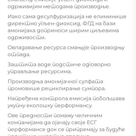
одрживијим методама производње.
Иако сама десулфуризација не елиминише
директно угљен-диоксид, ФГД на бази
амонијака доприноси ширим циљевима
одрживости.
Овладавање ресурса смањује производњу
отпада.
Заштита воде подстиче одговорно
управљање ресурсима.
Производња амонијачног сулфата
промовише рециклирање сумпора.
Напређена контрола емисија побољшава
укупну еколошку перформансу.
Ове предности помажу челичним
компанијама да ојачају своје ЕСГ
перформансе док се припремају за будуће