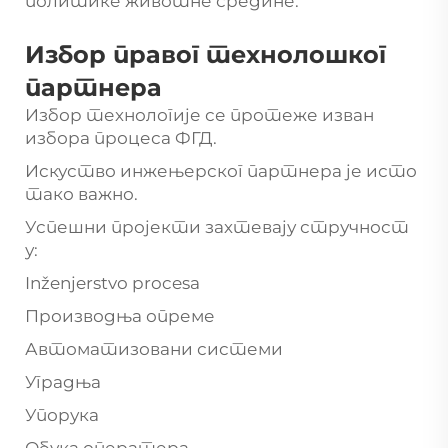
политике животне средине.
Избор правог технолошког
партнера
Избор технологије се протеже изван
избора процеса ФГД.
Искуство инжењерског партнера је исто
тако важно.
Успешни пројекти захтевају стручност
у:
Inženjerstvo procesa
Производња опреме
Автоматизовани системи
Уградња
Упорука