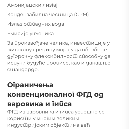
Амонијацски лизгај
Кондензабилна честица (CPM)
Излаз отпадних вода
Емисије угљеника
За произвођаче челика, инвестиције у
животну средину морају да обезбеде
дугорочну флексибилност способну да
испуни будуће прописе, као и данашње
стандарде.
Ограничења
конвенционалног ФГД од
варовика и гипса
ФГД из варовника и гипса успешно се
користи у многим великим
индустријским објектима већ