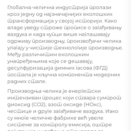
Глобална челична индустрија пролази
кроз једну од најзначајнијих еколошких
трансформација у својој историји. Како
владе уведу строже прописе о загађивању
ваздуха и када купци више наглашавају
одрживу производњу, произвођачи челика
улагају у чистије технологије производње.
Међу различитим еколошким
унапређењима које се дешавају,
десулфуризација димних гасова (ФГД)
постала је кључна компонента модерних
радних стале.
Производња челика је енергетски
интензиван процес који ствара сумпрот
диоксид (СО2), азот оксиде (НОкс),
честице и друге загађиваче ваздуха. Иако
су многе челичне фабрике већ увеле
системе за контролу емисија, оштре