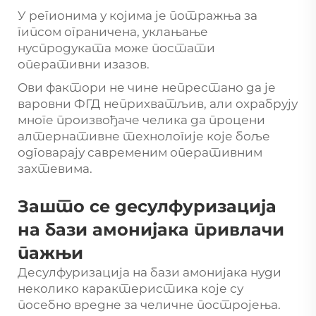
У регионима у којима је потражња за
гипсом ограничена, уклањање
нуспродуката може постати
оперативни изазов.
Ови фактори не чине непрестано да је
варовни ФГД неприхватљив, али охрабрују
многе произвођаче челика да процени
алтернативне технологије које боље
одговарају савременим оперативним
захтевима.
Зашто се десулфуризација
на бази амонијака привлачи
пажњи
Десулфуризација на бази амонијака нуди
неколико карактеристика које су
посебно вредне за челичне постројења.