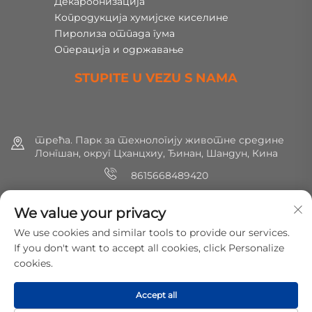
Декарбонизација
Копродукција хумијске киселине
Пиролиза отпада гума
Операција и одржавање
STUPITE U VEZU S NAMA
трећа. Парк за технологију животне средине
Лонгшан, округ Цханцхиу, Ђинан, Шандун, Кина
8615668489420
+86 (0) 531 8891 0288
We value your privacy
[email protected]
We use cookies and similar tools to provide our services.
If you don't want to accept all cookies, click Personalize
cookies.
Copyright © 2025 МирШин Еколошка заштита Технологија
Цо., Лтд. Сва права су резервисана.
Политике
Accept all
приватности