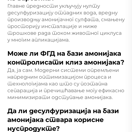
Главне предности укључују нулту
десулфуризацију отпадних вода, вредну
производњу амонијачног сулфата, смањену
просторију инсталације и ниже
трошкове рада током животног циклуса
у многим апликацијама.
Може ли ФГД на бази амонијака
контролисати клиз амонијака?
Да, ја сам. Модерни системи опремљени
напредним оптимизацијом процеса и
технологијама као што су поэтапна
сепарација и пречишћавање могу ефикасно
минимизирати одступање амонијака.
Да ли десулфуризација на бази
амонијака ствара корисне
нуспродукте?