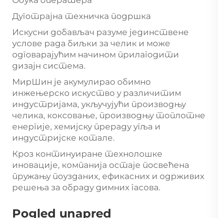
Обука оператера
Дуготрајна техничка подршка
Искусни добављач разуме јединствене
услове рада биљки за челик и може
одговарајућим начином прилагодити
дизајн система.
МирШин је акумулирао обимно
инжењерско искуство у различитим
индустријама, укључујући производњу
челика, коксовање, производњу топлотне
енергије, хемијску прераду угља и
индустријске котале.
Кроз континуиране технолошке
иновације, компанија остаје посвећена
пружању поузданих, ефикасних и одрживих
решења за обраду димних гасова.
Pogled unapred