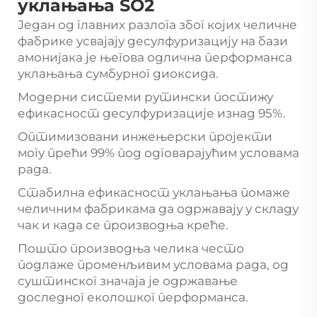
уклањања SO2
Један од главних разлога због којих челичне
фабрике усвајају десулфуризацију на бази
амонијака је његова одлична перформанса
уклањања сумбурног диоксида.
Модерни системи рутински постижу
ефикасност десулфуризације изнад 95%.
Оптимизовани инжењерски пројекти
могу прећи 99% под одговарајућим условама
рада.
Стабилна ефикасност уклањања помаже
челичним фабрикама да одржавају у складу
чак и када се производња креће.
Пошто производња челика често
подлаже променљивим условама рада, од
суштинског значаја је одржавање
доследног еколошког перформанса.