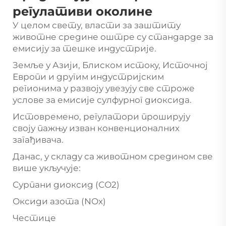
регулативи околине
У целом свету, власти за заштиту
животне средине оштре су стандарде за
емисију за тешке индустрије.
Земље у Азији, Блиском истоку, Источној
Европи и другим индустријским
регионима у развоју увезују све строже
услове за емисије сулфурног диоксида.
Истовремено, регулатори проширују
своју пажњу изван конвенционалних
загађивача.
Данас, у складу са животном средином све
више укључује:
Сурпани диоксид (СО2)
Оксиди азота (NOx)
Честице