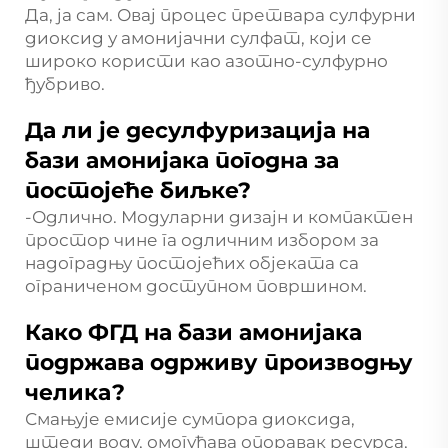
Да, ја сам. Овај процес претвара сулфурни
диоксид у амонијачни сулфат, који се
широко користи као азотно-сулфурно
ђубриво.
Да ли је десулфуризација на
бази амонијака погодна за
постојеће биљке?
-Одлично. Модуларни дизајн и компактен
простор чине га одличним избором за
надоградњу постојећих објеката са
ограниченом доступном површином.
Како ФГД на бази амонијака
подржава одрживу производњу
челика?
Смањује емисије сумпора диоксида,
штеди воду, омогућава опоравак ресурса,