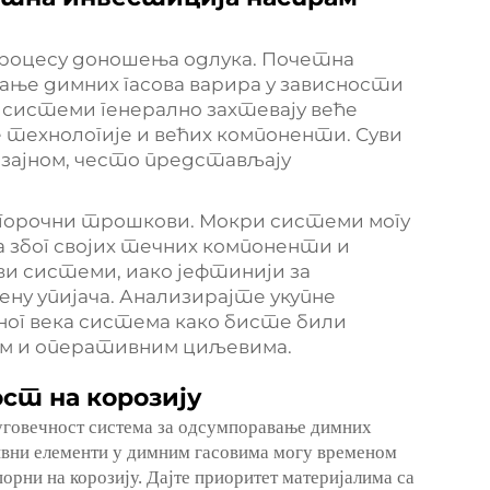
 процесу доношења одлука. Почетна
ање димних гасова варира у зависности
 системи генерално захтевају веће
 технологије и већих компоненти. Суви
изајном, често представљају
дугорочни трошкови. Мокри системи могу
због својих течних компоненти и
и системи, иако јефтинији за
ну упијача. Анализирајте укупне
г века система како бисте били
том и оперативним циљевима.
ст на корозију
дуговечност система за одсумпоравање димних
зивни елементи у димним гасовима могу временом
орни на корозију. Дајте приоритет материјалима са