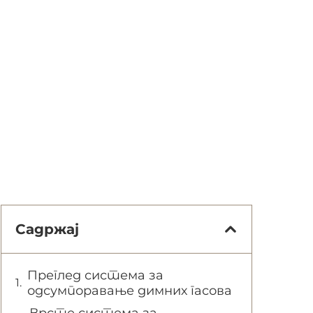
Садржај
Преглед система за
одсумпоравање димних гасова