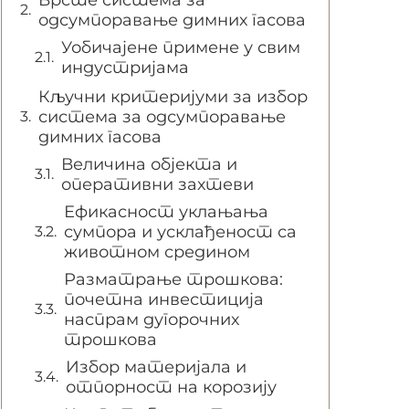
Врсте система за
одсумпоравање димних гасова
Уобичајене примене у свим
индустријама
Кључни критеријуми за избор
система за одсумпоравање
димних гасова
Величина објекта и
оперативни захтеви
Ефикасност уклањања
сумпора и усклађеност са
животном средином
Разматрање трошкова:
почетна инвестиција
наспрам дугорочних
трошкова
Избор материјала и
отпорност на корозију