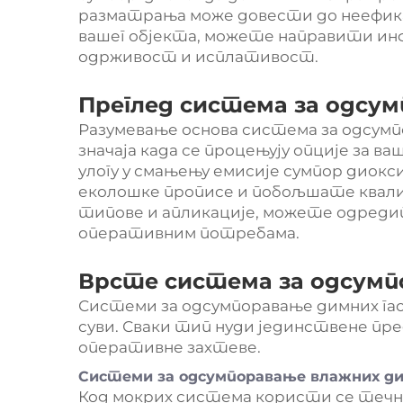
разматрања може довести до неефика
вашег објекта, можете направити ин
одрживост и исплативост.
Преглед система за одсум
Разумевање основа система за одсумп
значаја када се процењују опције за ва
улогу у смањењу емисије сумпор диокс
еколошке прописе и побољшате квали
типове и апликације, можете одреди
оперативним потребама.
Врсте система за одсумп
Системи за одсумпоравање димних гасо
суви. Сваки тип нуди јединствене пре
оперативне захтеве.
Системи за одсумпоравање влажних ди
Код мокрих система користи се течн