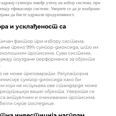
 садржај сумпора такође утичу на избор система, при
вају ефикасније системе. Уверите се да је изабрани
јама да бисте одржали продуктивност.
ра и усклађеност са
тичан фактор при избору система.
ње преко 99% сумпор-диоксида, што их
 еколошким прописима. Суви системи,
ужају поуздане перформансе за објекте
.
е не може преговарати. Регулаторна
 емисије сумпор-диоксида како би
 који не испуњава ове стандарде може
епутацији вашег објекта. Уверите се
н са актуелним и очекиваним прописима
бегли скупе последице.
тна инвестиција наспрам