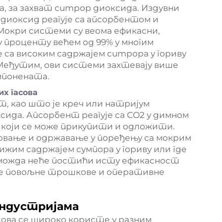
а, за захват сumpор диоксида. Издувни
 диоксид реагује са апсорбентом и
 Мокри системи су веома ефикасни,
 проценту већем од 99% у многим
е са високим садржајем сumpора у гориву
 Међутим, ови системи захтевају више
мпонената.
х гасова
, као што је креч или натријум
ида. Апсорбент реагује са СО2 у димном
д који се може прикупити и одложити.
ковање и одржавање у поређењу са мокрим
ижим садржајем сумпора у гориву или где
о можда неће постићи исту ефикасност
де повољне трошкове и оперативне
индустријама
ова се широко користе у разним