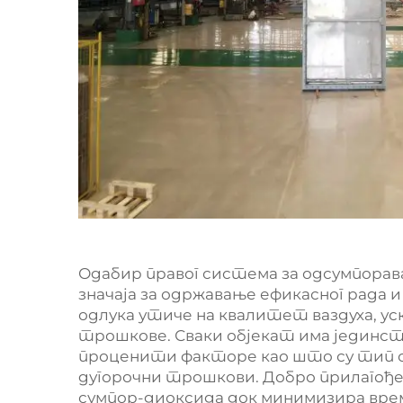
Одабир правог система за одсумпорава
значаја за одржавање ефикасног рада
одлука утиче на квалитет ваздуха, у
трошкове. Сваки објекат има јединс
проценити факторе као што су тип с
дугорочни трошкови. Добро прилагођ
сумпор-диоксида док минимизира врем