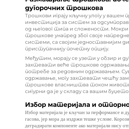
дугорочних трошкова
Трошкови играју кључну улогу у вашем
инвестиција за систем за одсумпорав
од његовог типа и сложености. Мокри
трошкове унапред због своје напредне
системи, са својим једноставнијим д
приступачнију почетну опцију.
Међутим, морају се узети у обзир и 
захтевати веће трошкове одржавања 
потребе за редовним одржавањем. Сув
одржавање, могу захтевати чешћу заме
трошкове власништва током животно
сигурни да је у складу са вашим буџе
Избор материјала и отпорно
Избор материјала је кључан за перформансе и 
гасова, јер мора да издржи тешке услове. Коро
деградирати компоненте ако материјали нису отп