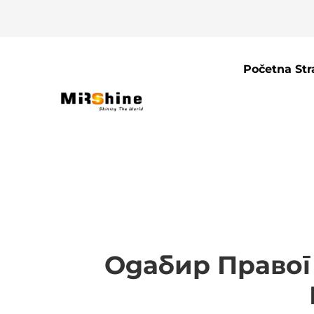
Početna Str
Одабир Право