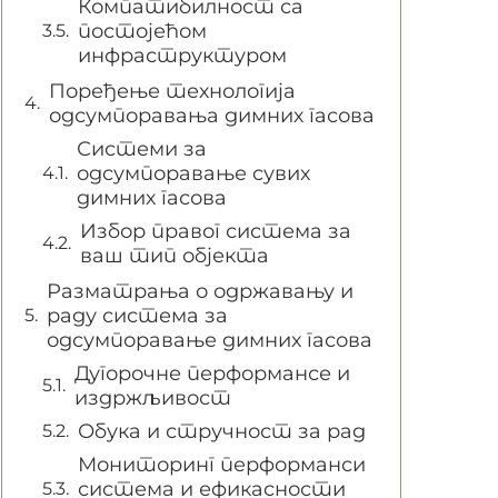
Компатибилност са
постојећом
инфраструктуром
Поређење технологија
одсумпоравања димних гасова
Системи за
одсумпоравање сувих
димних гасова
Избор правог система за
ваш тип објекта
Разматрања о одржавању и
раду система за
одсумпоравање димних гасова
Дугорочне перформансе и
издржљивост
Обука и стручност за рад
Мониторинг перформанси
система и ефикасности