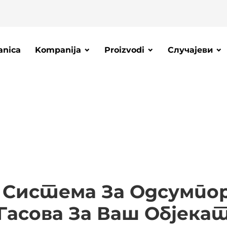
anica
Kompanija
Proizvodi
Случајеви
г Система За Одсумпо
Гасова За Ваш Објека