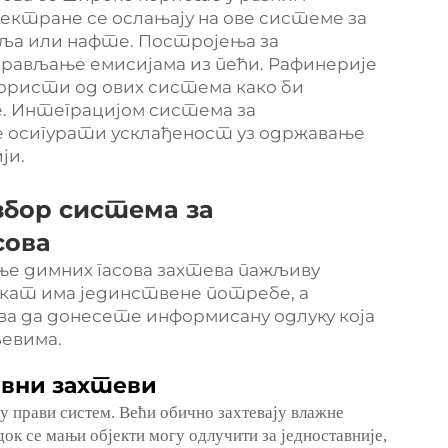
ектране се ослањају на ове системе за
гља или нафте. Постројења за
рављање емисијама из пећи. Рафинерије
користи од ових система како би
. Интеграцијом система за
е осигурати усклађеност уз одржавање
ји.
збор система за
сова
ње димних гасова захтева пажљиву
екат има јединствене потребе, а
ва да донесете информисану одлуку која
љевима.
ивни захтеви
у прави систем. Већи обично захтевају влажне
док се мањи објекти могу одлучити за једноставније,