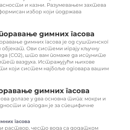
сности и казни. Разумевањем захтева
формисан избор који подржава
поравање димних гасова
оравање димних гасова је од суштинског
ш објекат. Ови системи играју кључну
ида (СО2), што вам помаже да испуните
тет ваздуха. Истражујући њихове
ти који систем најбоље одговара вашим
оравање димних гасова
ва долазе у два основна типа: мокри и
дности и погодан је за специфичне
мних гасова
и раствор, често вода са додатком