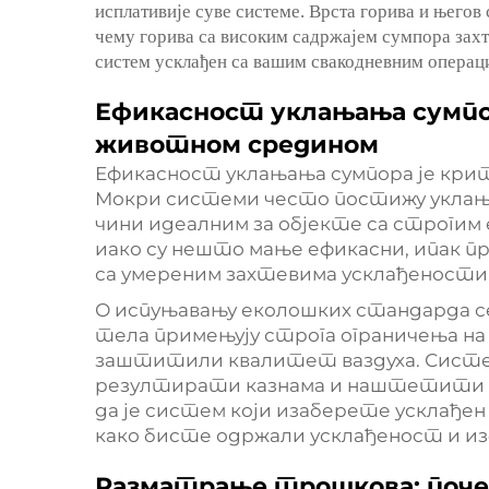
исплативије суве системе. Врста горива и његов
чему горива са високим садржајем сумпора захте
систем усклађен са вашим свакодневним операци
Ефикасност уклањања сумпо
животном средином
Ефикасност уклањања сумпора је кри
Мокри системи често постижу уклања
чини идеалним за објекте са строгим
иако су нешто мање ефикасни, ипак пр
са умереним захтевима усклађености
О испуњавању еколошких стандарда с
тела примењују строга ограничења на
заштитили квалитет ваздуха. Систем
резултирати казнама и наштетити р
да је систем који изаберете усклађе
како бисте одржали усклађеност и из
Разматрање трошкова: поче