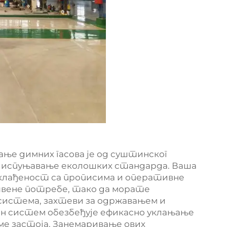
ње димних гасова је од суштинског
 и испуњавање еколошких стандарда. Ваша
склађеност са прописима и оперативне
твене потребе, тако да морате
истема, захтеви за одржавањем и
ен систем обезбеђује ефикасно уклањање
е застоја. Занемаривање ових