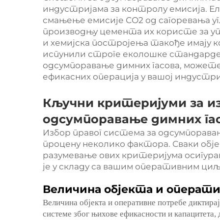
индустријама за контролу емисија. Ел
смањење емисије СО2 од сагоревања у
производњу цемента их користе за уп
и хемијска постројења такође имају 
испунили строге еколошке стандарде
одсумпоравање димних гасова, может
ефикасних операција у вашој индустри
Кључни критеријуми за и
одсумпоравање димних га
Избор правог система за одсумпорава
процену неколико фактора. Сваки обј
разумевање ових критеријума осигура
је у складу са вашим оперативним ци
Величина објекта и операт
Величина објекта и оперативне потребе диктирај
системе због њихове ефикасности и капацитета, 