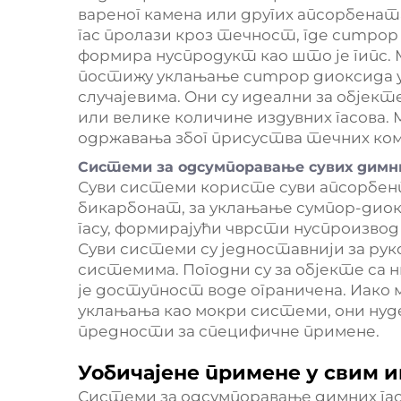
вареног камена или других апсорбенат
гас пролази кроз течност, где сumpор
формира нуспродукт као што је гипс.
постижу уклањање сumpор диоксида у
случајевима. Они су идеални за објект
или велике количине издувних гасова.
одржавања због присуства течних ко
Системи за одсумпоравање сувих димни
Суви системи користе суви апсорбент
бикарбонат, за уклањање сумпор-диокс
гасу, формирајући чврсти нуспроизво
Суви системи су једноставнији за ру
системима. Погодни су за објекте са н
је доступност воде ограничена. Иак
уклањања као мокри системи, они ну
предности за специфичне примене.
Уобичајене примене у свим 
Системи за одсумпоравање димних гас