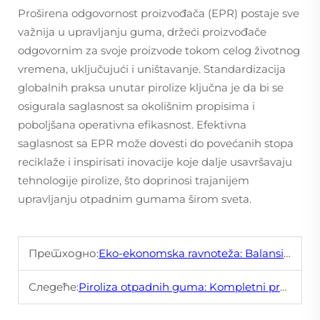
Proširena odgovornost proizvođača (EPR) postaje sve
važnija u upravljanju guma, držeći proizvođače
odgovornim za svoje proizvode tokom celog životnog
vremena, uključujući i uništavanje. Standardizacija
globalnih praksa unutar pirolize ključna je da bi se
osigurala saglasnost sa okolišnim propisima i
poboljšana operativna efikasnost. Efektivna
saglasnost sa EPR može dovesti do povećanih stopa
reciklaže i inspirisati inovacije koje dalje usavršavaju
tehnologije pirolize, što doprinosi trajanijem
upravljanju otpadnim gumama širom sveta.
Претходно:
Eko-ekonomska ravnoteža: Balansiranje dezulfurizacije plinova i dobitnosti
Следеће:
Piroliza otpadnih guma: Kompletni pregled industrije