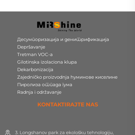
Десумпоризација и денитрификација
Depršavanje
Tretman VOC-a
Gilotinska izolaciona klupa
Dekarbonizacija
Zajedničko proizvodnja hуминове киселине
Пиролиза отпада гума
Radnja i održavanje
KONTAKTIRAJTE NAS
3. Longshanov park za ekološku tehnologiju,