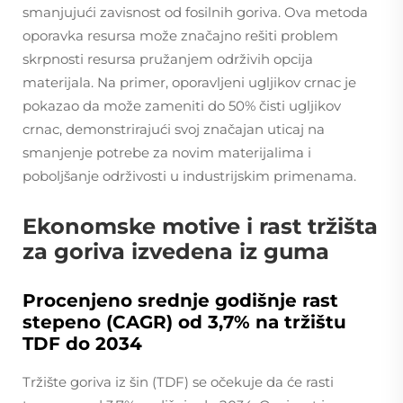
smanjujući zavisnost od fosilnih goriva. Ova metoda
oporavka resursa može značajno rešiti problem
skrpnosti resursa pružanjem održivih opcija
materijala. Na primer, oporavljeni ugljikov crnac je
pokazao da može zameniti do 50% čisti ugljikov
crnac, demonstrirajući svoj značajan uticaj na
smanjenje potrebe za novim materijalima i
poboljšanje održivosti u industrijskim primenama.
Ekonomske motive i rast tržišta
za goriva izvedena iz guma
Procenjeno srednje godišnje rast
stepeno (CAGR) od 3,7% na tržištu
TDF do 2034
Tržište goriva iz šin (TDF) se očekuje da će rasti