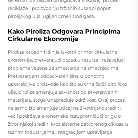
sistematični raspad omogućava efikasniji proces
reciklaže i proizvodnju tržišnih susedbi poput
pirolijskog ulja, ugljen crne i sind gasa.
Kako Piroliza Odgovara Principima
Cirkularne Ekonomije
Piroliza otpadnih šin je izvorni primer cirkularne
ekonomije, pretvarajući otpad u resurse i rešavajući
probleme vezane za smestanje na smećnjacima.
Pretvaranjem odbacivanih šina u ponovno
upotrebljive proizvode kao što su crna čađ i piroličko
ulje, piroliza smanjuje zavisnost od prvenstvenih
materijala, stoga unapređuje održivost. Ovaj proces
ne samo što smanjuje uticaj na životinjsko sredini,
već i podržava ekonomske rast, promičući brigu o
životinjskoj sredini kroz sisteme zatvorenog ciklusa u
raznim industrijama. Integracijom upravljanja