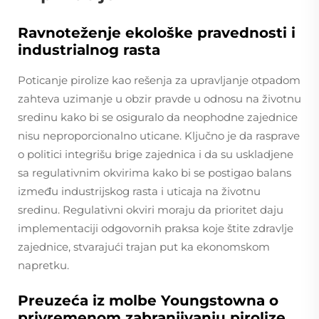
Ravnoteženje ekološke pravednosti i
industrialnog rasta
Poticanje pirolize kao rešenja za upravljanje otpadom
zahteva uzimanje u obzir pravde u odnosu na životnu
sredinu kako bi se osiguralo da neophodne zajednice
nisu neproporcionalno uticane. Ključno je da rasprave
o politici integrišu brige zajednica i da su uskladjene
sa regulativnim okvirima kako bi se postigao balans
između industrijskog rasta i uticaja na životnu
sredinu. Regulativni okviri moraju da prioritet daju
implementaciji odgovornih praksa koje štite zdravlje
zajednice, stvarajući trajan put ka ekonomskom
napretku.
Preuzeća iz molbe Youngstowna o
privremenom zabranjivanju pirolize