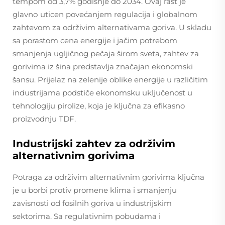
tempom od 3,7% godišnje do 2034. Ovaj rast je
glavnо uticen povećanjem regulacija i globalnom
zahtevom za održivim alternativama goriva. U skladu
sa porastom cena energije i jačim potrebom
smanjenja ugljičnog pečaja širom sveta, zahtev za
gorivima iz šina predstavlja značajan ekonomski
šansu. Prijelaz na zelenije oblike energije u različitim
industrijama podstiče ekonomsku uključenost u
tehnologiju pirolize, koja je ključna za efikasno
proizvodnju TDF.
Industrijski zahtev za održivim
alternativnim gorivima
Potraga za održivim alternativnim gorivima ključna
je u borbi protiv promene klima i smanjenju
zavisnosti od fosilnih goriva u industrijskim
sektorima. Sa regulativnim pobudama i