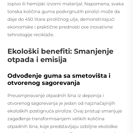
горivo ili hemijski izvorni materijal. Napomena, svaka
tonska količina guma podvrgnutih pirolizi može da
daje do 450 litara piroličnog ulja, demonstrirajući
ekonomske i praktične prednosti ove inovativne
tehnologije reciklaže.
Ekološki benefiti: Smanjenje
otpada i emisija
Odvođenje guma sa smetovišta i
otvorenog sagorevanja
Preusmjeravanje otpadnih šina iz deponija i
otvorenog sagorevanja je jedan od najznačajnijih
ekoloških postignuća pirolize. Ovaj pristup smanjuje
zagađenje transformisanjem velikih količina
otpadnih šina, koje predstavljaju ozbiljne ekološke