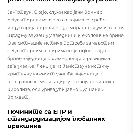
Јангстаун, Охајо, служи као јачи пример
регулаторних изазова са којима се среће
индустрија пиролизе, где мораторијум истакну
традњу заузету у заједници и екологичке брине.
Ова ситуација истиче потребу за чврстим
регулаторним оквирима који одговарају на
брине заједнице о технологији и ризицима
загађивања. Лекције из Јангстауна истичу
критичну важност учешћа заједнице и
прозрачне комуникације у развоју политика
пиролизе, осигуривајући јавно пустане и
прихват.
Почините са ЕПР и
стандардизацијом глобалних
практика