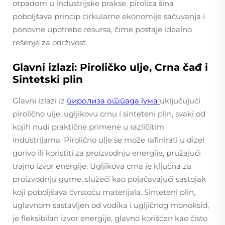
otpadom u industrijske prakse, piroliza šina
poboljšava princip cirkularne ekonomije sačuvanja i
ponovne upotrebe resursa, čime postaje idealno
rešenje za održivost.
Glavni izlazi: Piroličko ulje, Crna čađ i
Sintetski plin
Glavni izlazi iz
пиролиза отпада гума
uključujući
pirolično ulje, ugljikovu crnu i sinteteni plin, svaki od
kojih nudi praktične primene u različitim
industrijama. Pirolično ulje se može rafinirati u dizel
gorivo ili koristiti za proizvodnju energije, pružajući
trajno izvor energije. Ugljikova crna je ključna za
proizvodnju gume, služeći kao pojačavajući sastojak
koji poboljšava čvrstoću materijala. Sinteteni plin,
uglavnom sastavljen od vodika i ugljičnog monoksid,
je fleksibilan izvor energije, glavno korišćen kao čisto