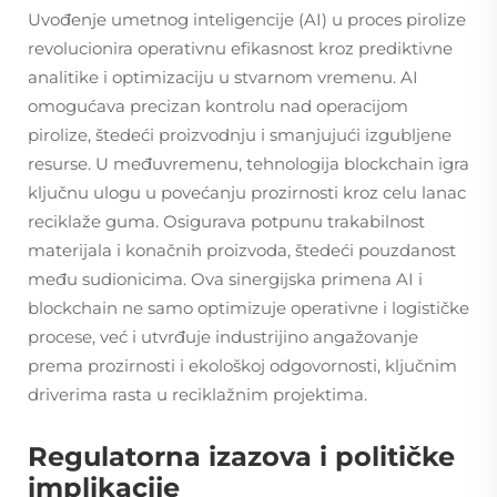
Uvođenje umetnog inteligencije (AI) u proces pirolize
revolucionira operativnu efikasnost kroz prediktivne
analitike i optimizaciju u stvarnom vremenu. AI
omogućava precizan kontrolu nad operacijom
pirolize, štedeći proizvodnju i smanjujući izgubljene
resurse. U međuvremenu, tehnologija blockchain igra
ključnu ulogu u povećanju prozirnosti kroz celu lanac
reciklaže guma. Osigurava potpunu trakabilnost
materijala i konačnih proizvoda, štedeći pouzdanost
među sudionicima. Ova sinergijska primena AI i
blockchain ne samo optimizuje operativne i logističke
procese, već i utvrđuje industrijino angažovanje
prema prozirnosti i ekološkoj odgovornosti, ključnim
driverima rasta u reciklažnim projektima.
Regulatorna izazova i političke
implikacije