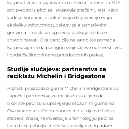
korporativnim inicijativama održivosti, interes za TDF,
proizveden iz pirolize, iskustvuje značajnu rast. Kako
vodeće korporacije pokušavaju da povećaju svoju
ekološku odgovornost, zahtev za alternativnim
gorivima iz recikliranog izvora očekuje se da će
znatno narasti. Ova tranzicija ne samo što pomaga
korporacijama da postignu svoje ciljeve održivosti, već
i podstiče šire primene prirodotvornih prakse.
Studije slučajeva: partnerstva za
reciklažu Michelin i Bridgestone
Poznati proizvođači guma Michelin i Bridgestone su
započeli partnerstva za reciklažu sa ciljem da
iskoriste pirolizu u upravljanju otpadnim gumama.
Ova saradnja ističe predanoće industrije održivosti,
štedevši značajne investicije u tehnologiju pirolize
kako bi se poboljšala praksa upravljanja otpadom.