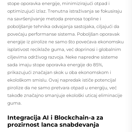
stope oporavka energije, minimizirajući otpad i
optimizujući izlaz. Trenutna istraživanja se fokusiraju
na savršenjivanje metoda prenosa topline i
poboljšanje tehnika odvajanja sastojaka, ciljajući da
povećaju performanse sistema. Poboljšan oporavak
energije iz pirolize ne samo što povećava ekonomsku
isplativost reciklaže guma, već doprinosi i globalnim
ciljevima održivog razvoja. Neke napredne sisteme
sada imaju stope oporavka energije do 85%,
prikazujući značajan skok u oba ekonomskom i
ekološkom smislu. Ovaj napredak ističe potencijal
pirolize da ne samo pretvara otpad u energiju, već
takođe značajno smanjuje ekološki uticaj eliminacije
guma.
Integracija AI i Blockchain-a za
prozirnost lanca snabdevanja