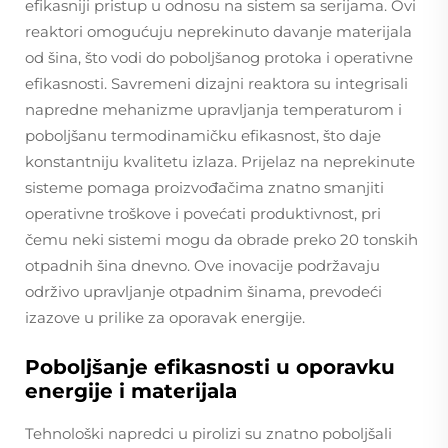
efikasniji pristup u odnosu na sistem sa serijama. Ovi
reaktori omogućuju neprekinuto davanje materijala
od šina, što vodi do poboljšanog protoka i operativne
efikasnosti. Savremeni dizajni reaktora su integrisali
napredne mehanizme upravljanja temperaturom i
poboljšanu termodinamičku efikasnost, što daje
konstantniju kvalitetu izlaza. Prijelaz na neprekinute
sisteme pomaga proizvođačima znatno smanjiti
operativne troškove i povećati produktivnost, pri
čemu neki sistemi mogu da obrade preko 20 tonskih
otpadnih šina dnevno. Ove inovacije podržavaju
održivo upravljanje otpadnim šinama, prevodeći
izazove u prilike za oporavak energije.
Poboljšanje efikasnosti u oporavku
energije i materijala
Tehnološki napredci u pirolizi su znatno poboljšali