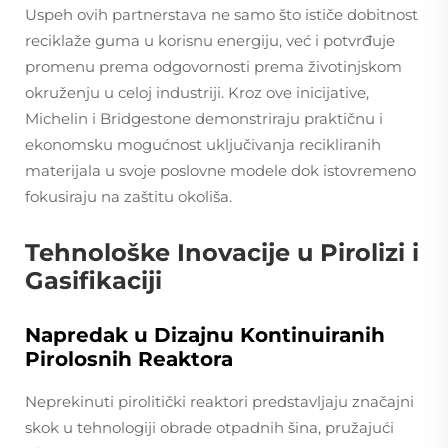
Uspeh ovih partnerstava ne samo što ističe dobitnost
reciklaže guma u korisnu energiju, već i potvrđuje
promenu prema odgovornosti prema životinjskom
okruženju u celoj industriji. Kroz ove inicijative,
Michelin i Bridgestone demonstriraju praktičnu i
ekonomsku mogućnost uključivanja recikliranih
materijala u svoje poslovne modele dok istovremeno
fokusiraju na zaštitu okoliša.
Tehnološke Inovacije u Pirolizi i
Gasifikaciji
Napredak u Dizajnu Kontinuiranih
Pirolosnih Reaktora
Neprekinuti pirolitički reaktori predstavljaju značajni
skok u tehnologiji obrade otpadnih šina, pružajući