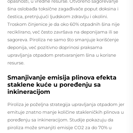
opasnosti, u vredne resurse. Otvoreno sagorevanje
šina oslobađa toksične zagađivače poput doksina i
čestica, pretnjujući ljudskom zdravlju i okolini.
Troskom činjenice je da oko 60% otpadnih šina nije
reciklirano, već često završava na deponijama ili se
sagoreva. Piroliza ne samo što smanjuje korišćenje
deponija, već pozitivno doprinosi praksama
upravljanja otpadom pretvaranjem šina u korisne
resurse.
Smanjivanje emisija plinova efekta
staklene kuće u poređenju sa
inkineracijom
Piroliza je poželjna strategija upravljanja otpadom jer
emituje znatno manje količine stakleničkih plinova u
poređenju sa inkineracijom. Studije pokazuju da
piroliza može smanjiti emisije CO2 za do 70% u