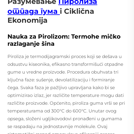
Разумевање
Пиролиза
отпада гума
i Ciklična
Ekonomija
Nauka za Pirolizom: Termohe mičko
razlaganje šina
Piroliza je termodijagramski proces koji se dešava u
odsustvu kiseonika, efikasno transformišući otpadne
gume u vredne proizvode. Procedura obuhvata tri
ključna faze: sušenje, devolatilizaciju i formiranje
čega. Svaka faza je pažljivo upravljana kako bi se
optimizirao izlaz, jer različite temperature mogu dati
različite proizvode. Općenito, piroliza guma vrši se pri
temperaturama od 300°C do 600°C. Unutar ovog
opsega, složeni ugljikovodovi pronađeni u gumama
se raspadaju na jednostavnije molekule. Ovaj