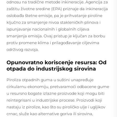
odnosu na tradične metode inkineracije. Agencija za
zaštitu životne sredine (EPA) priznaje da inkineracija
oslobađa štetne emisije, pa je prihvatanje piroline
ključno za smanjenje nivoa stakleničkih plinova i
ispunjavanje nacionalnih i globalnih ciljeva
smanjenja emisija. Ovaj pristup je ključan za borbu
protiv promene klima i prilagođavanje ciljevima
održivog razvoja.
Opunovratno koriscenje resursa: Od
otpada do industrijskog sirovina
Piroliza otpadnih guma u suštini unapređuje
cirkularnu ekonomiju, pretvaramoći odbacene gume
u resursno bogate izlazne proizvode koji mogu biti
reintegrisani u industrijske procese. Proizvodi koji
nastaju iz pirolize, kao što su piroličko ulje i ugljikov
crnac, služe kao alternative goriva ili sirovina,