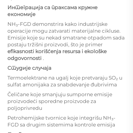
Интеграција са праксама кружне
економије
NH₃-FGD demonstrira kako industrijske
operacije mogu zatvarati materijalne cikluse.
Emisije koje su nekad smatrane otpadom sada
postaju tržišni proizvodi, što je primer
efikasnosti korišćenja resursa i ekološke
odgovornosti
.
Студије случаја
Termoelektrane na ugalj koje pretvaraju SO₂ u
sulfat amonijaka za snabdevanje đubrivima
Čeličane koje smanjuju sumporne emisije
proizvodeći sporedne proizvode za
poljoprivredu
Petrohemijske tvornice koje integrišu NH₃-
FGD sa drugim sistemima kontrole emisija