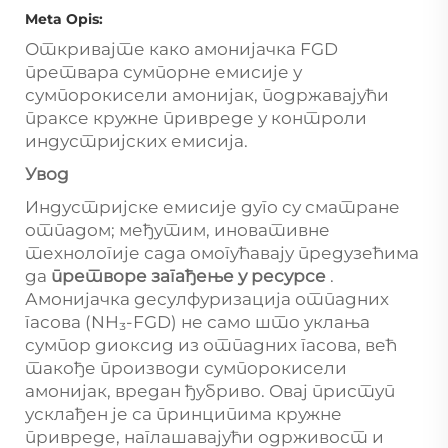
Meta Opis:
Откривајте како амонијачка FGD
претвара сумпорне емисије у
сумпорокисели амонијак, подржавајући
праксе кружне привреде у контроли
индустријских емисија.
Увод
Индустријске емисије дуго су сматране
отпадом; међутим, иновативне
технологије сада омогућавају предузећима
да
претворе загађење у ресурсе
.
Амонијачка десулфуризација отпадних
гасова (NH₃-FGD) не само што уклања
сумпор диоксид из отпадних гасова, већ
такође производи сумпорокисели
амонијак, вредан ђубриво. Овај приступ
усклађен је са принципима кружне
привреде, наглашавајући одрживост и