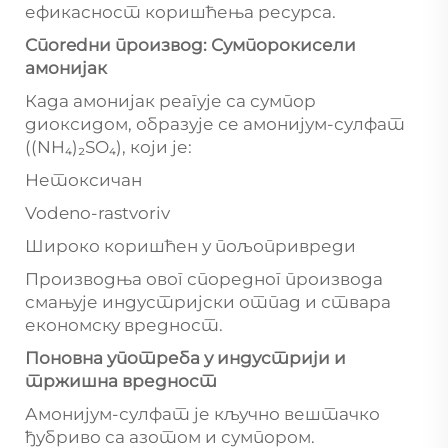
ефикасност коришћења ресурса.
Спoredни производ: Сумпорокисели
амонијак
Када амонијак реагује са сумпор
диоксидом, образује се амонијум-сулфат
((NH₄)₂SO₄), који је:
Нетоксичан
Vodeno-rastvoriv
Широко коришћен у пољопривреди
Производња овог споредног производа
смањује индустријски отпад и ствара
економску вредност.
Поновна употреба у индустрији и
тржишна вредност
Амонијум-сулфат је кључно вештачко
ђубриво са азотом и сумпором.