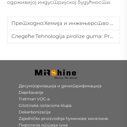
одрживијој индустријској будућности.
Претходно:
Хемија и инжењерство иза система за десулфуризацију помоћу амонијака
Следеће:
Tehnologija pirolize guma: Pretvaranje otpadnih guma u vredne resurse
Десумпоризација и денитрификација
Depršavanje
Tretman VOC-a
Gilotinska izolaciona klupa
Dekarbonizacija
Zajedničko proizvodnja hуминове киселине
Пиролиза отпада гума