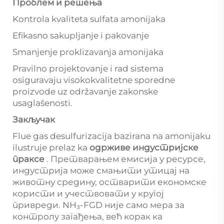
Проблем и решења
Kontrola kvaliteta sulfata amonijaka
Efikasno sakupljanje i pakovanje
Smanjenje proklizavanja amonijaka
Pravilno projektovanje i rad sistema
osiguravaju visokokvalitetne sporedne
proizvode uz održavanje zakonske
usaglašenosti.
Закључак
Flue gas desulfurizacija bazirana na amonijaku
ilustruje prelaz ka
одрживе индустријске
праксе
. Претварањем емисија у ресурсе,
индустрија може смањити утицај на
животну средину, остварити економске
користи и учествовати у кругој
привреди. NH₃-FGD није само мера за
контролу загађења, већ корак ка