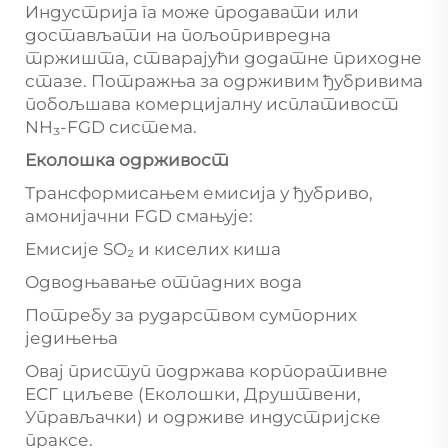
Индустрија га може продавати или
достављати на пољопривредна
тржишта, стварајући додатне приходне
стазе. Потражња за одрживим ђубривима
побољшава комерцијалну исплативост
NH₃-FGD система.
Еколошка одрживост
Трансформисањем емисија у ђубриво,
амонијачни FGD смањује:
Емисије SO₂ и киселих киша
Одводњавање отпадних вода
Потребу за рударством сумпорних
једињења
Овај приступ подржава корпоративне
ЕСГ циљеве (Еколошки, Друштвени,
Управљачки) и одрживе индустријске
праксе.