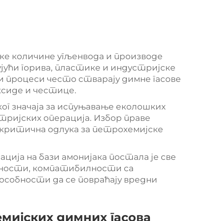
ке количине угљенвода и производе
јући горива, пластике и индустријске
и процеси често стварају димне гасове
ксиде и честице.
ог значаја за испуњавање еколошких
ријских операција. Избор праве
е критична одлука за петрохемијске
ција на бази амонијака постала је све
асности, компатибилности са
особности да се повраћају вредни
ијских димних гасова