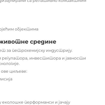
 дизајнирани са релативно компактним
ојећим објектима
животне средине
т за петрохемијску индустрију.
м регулатора, инвеститора и јавности
нологије.
 ове циљеве:
исија
еколошке перформанси и јачају