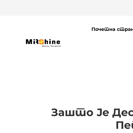
Почетна стра
Зашто Је Дес
Пе