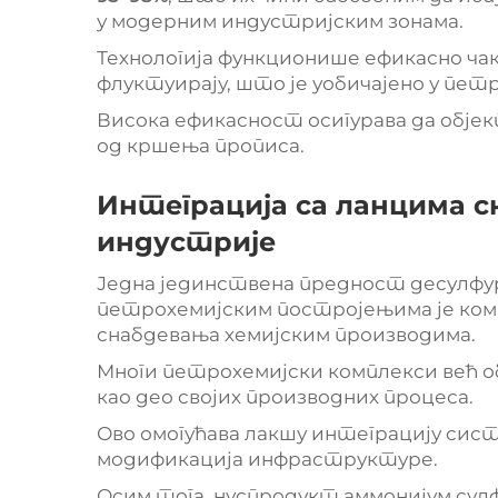
у модерним индустријским зонама.
Технологија функционише ефикасно ча
флуктуирају, што је уобичајено у пет
Висока ефикасност осигурава да објек
од кршења прописа.
Интеграција са ланцима с
индустрије
Једна јединствена предност десулфури
петрохемијским постројењима је ко
снабдевања хемијским производима.
Многи петрохемијски комплекси већ об
као део својих производних процеса.
Ово омогућава лакшу интеграцију сист
модификација инфраструктуре.
Осим тога, нуспродукт аммонијум су