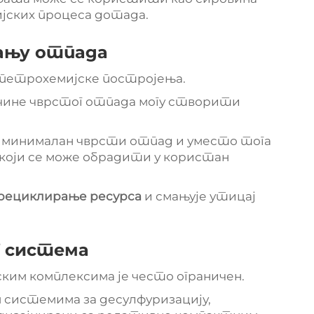
ијских процеса дотада.
ању отпада
а петрохемијске постројења.
личине чврстог отпада могу створити
и минималан чврсти отпад и уместо тога
који се може обрадити у користан
 рециклирање ресурса
и смањује утицај
г система
им комплексима је често ограничен.
 системима за десулфуризацију,