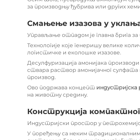
за производњу ђубрива или других хем
Смањење изазова у уклањ
Управљање отпадом је главна брига з
Технологије које генеришу велике ко
логистичке и еколошке изазове.
Десулфуризација амонијака производ
ствара раствор амонијачног сулфата 
производ.
Ово подржава концепт
индустријска
на животну средину.
Конструкција компактно
Индустријски простор у петрохемијск
У поређењу са неким традиционалним