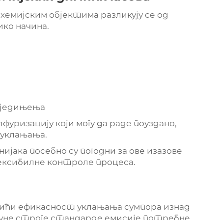
охемијским објектима разликују се од
ико начина.
 једињења
фуризацију који могу да раде поуздано,
 уклањања.
ијака посебно су погодни за ове изазове
флексибилне контроле процеса.
тићи ефикасност уклањања сумпора изнад
пуне строге стандарде емисије потребне