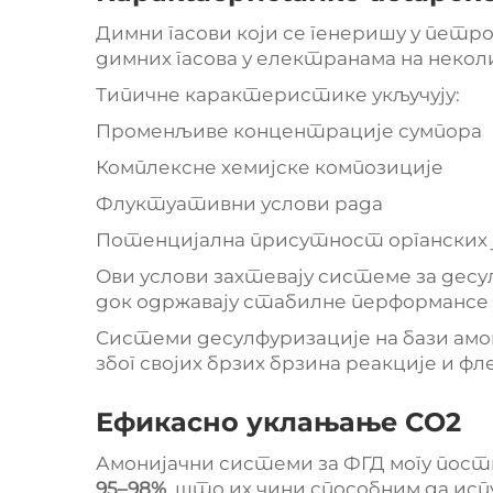
Димни гасови који се генеришу у петр
димних гасова у електранама на некол
Типичне карактеристике укључују:
Променљиве концентрације сумпора
Комплексне хемијске композиције
Флуктуативни услови рада
Потенцијална присутност органских
Ови услови захтевају системе за десул
док одржавају стабилне перформансе
Системи десулфуризације на бази амон
због својих брзих брзина реакције и 
Ефикасно уклањање СО2
Амонијачни системи за ФГД могу пос
95–98%
, што их чини способним да ис