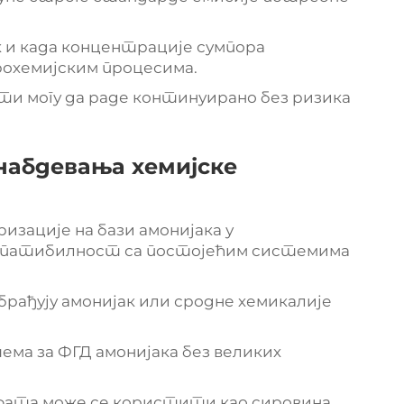
к и када концентрације сумпора
рохемијским процесима.
ти могу да раде континуирано без ризика
набдевања хемијске
зације на бази амонијака у
мпатибилност са постојећим системима
рађују амонијак или сродне хемикалије
ема за ФГД амонијака без великих
лфата може се користити као сировина