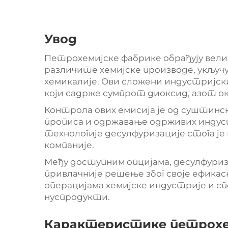
Увод
Петрохемијске фабрике обрађују вели
различите хемијске производе, укључу
хемикалије. Ови сложени индустријск
који садрже сумпрот диоксид, азот о
Контрола ових емисија је од суштинск
прописа и одржавање одрживих индуст
технологије десулфуризације стога ј
компаније.
Међу доступним опцијама, десулфуриза
привлачније решење због своје ефик
операцијама хемијске индустрије и сп
нуспродукти.
Карактеристике петрохем