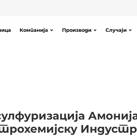
ница
Компанија
Производи
Случаји
улфуризација Амонија
трохемијску Индустр