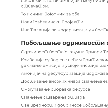
системи на бази амонијака могу бити
отпечатом.
То их чини погодним за оба:
Нови грађевински пројекти
Инсталације за модернизацију у пост
Побољшање одрживости 
Одрживост постаје кључни приорите
Компаније су под све већим притиско
да смање емисије и усвоје чистије тех
Амонијачна десулфуризација подржава
Достизање високих нивоа смањења ем
Омогућавање опоравка ресурса
Смањење стварања отпада
Ове предности доприносе побољшању 