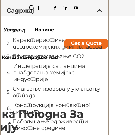
Садржај
Услуга
Новине
Увод
Карактеристике
Get a Quote
петрохемијских димних гасова
Ефикасно уклањање СО2
Контактирајте нас
Интеграција са ланцима
снабдевања хемијске
индустрије
Смањење изазова у уклањању
отпада
Конструкција компактног
ка Погодна За
система
Побољшање одрживости
ију
животне средине