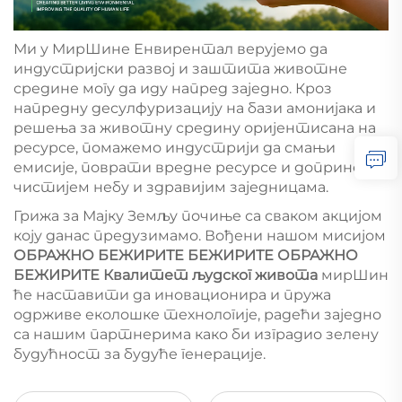
Ми у МирШине Енвирентал верујемо да
индустријски развој и заштита животне
средине могу да иду напред заједно. Кроз
напредну десулфуризацију на бази амонијака и
решења за животну средину оријентисана на
ресурсе, помажемо индустрији да смањи
емисије, поврати вредне ресурсе и допринесе
чистијем небу и здравијим заједницама.
Грижа за Мајку Земљу почиње са сваком акцијом
коју данас предузимамо. Вођени нашом мисијом
ОБРАЖНО БЕЖИРИТЕ БЕЖИРИТЕ ОБРАЖНО
БЕЖИРИТЕ Квалитет људског живота
мирШин
ће наставити да иновационира и пружа
одрживе еколошке технологије, радећи заједно
са нашим партнерима како би изградио зелену
будућност за будуће генерације.