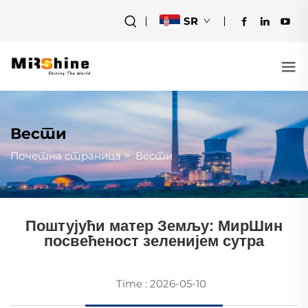
SR
Вести
Почетна страница
>
Вести
Поштујући матер Земљу: МирШин
посвећеност зеленијем сутра
Time : 2026-05-10