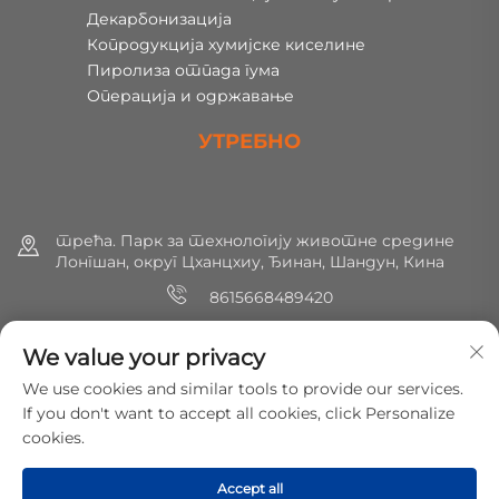
Декарбонизација
Копродукција хумијске киселине
Пиролиза отпада гума
Операција и одржавање
УТРЕБНО
трећа. Парк за технологију животне средине
Лонгшан, округ Цханцхиу, Ђинан, Шандун, Кина
8615668489420
+86 (0) 531 8891 0288
We value your privacy
[email protected]
We use cookies and similar tools to provide our services.
If you don't want to accept all cookies, click Personalize
cookies.
Copyright © 2025 МирШин Еколошка заштита Технологија
Цо., Лтд. Сва права су резервисана.
Политике
Accept all
приватности