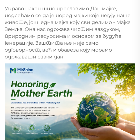
Управо након што прославимо Дан мајке,
подсећамо се да је поред мајки које негују наше
животе, још једна мајка коју сви делимо - Мајка
Земља. Она нас одржава чистим ваздухом,
природним ресурсима и основом за будуће
генерације. Заштита ње није само
одговорност, већ и обавеза коју морамо
одржавати сваки дан.