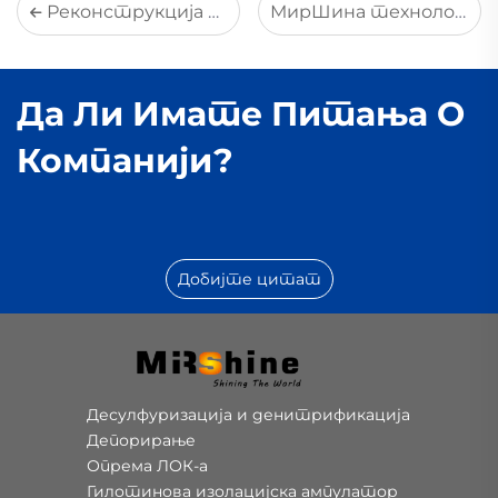
Реконструкција вредности: Како МирШин Калцијум-у-амонијак конверзија технологија претвара еколошке трошкове у профит
МирШина технологија десулфуризације на бази амонијака помаже индустрији да постигне стандарде за ултранике емисије
Да Ли Имате Питања О
Компанији?
Добијте цитат
Десулфуризација и денитрификација
Депорирање
Опрема ЛОК-а
Гилотинова изолацијска ампулатор