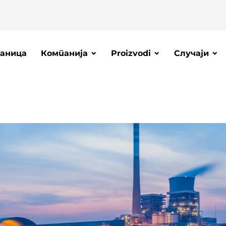
аница
Компанија
Proizvodi
Случаји