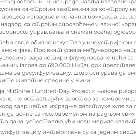
ињској области, што представља изазовно гр
суочава са строгим захтевима за контролу к
о процеса изградње и коначног прихватања, 
н надзор, са строгим спровођењем важног кора
порност управљања и снажан осећај одговор
ћи своје обилно искуство у индустријском о
и амонијака. Пројекат усваја међународно нап
условима рада четири флуидизоване пећи са 
имних гасова до 690.000 Нм3/ч, док преостале 
цама за десулфуризацију, што осигурава да е
ите животне средине у Кини.
 MirShine Hundred-Day Project и његова ригор
ецизно, не остављајући простор за компромис
корд завршетка изградње двоструке куле за 
н да почне са истовременом изградњом свих ч
то дана, успостављајући нови мерило квалит
сулфуризацију интегрисана су са једним сис