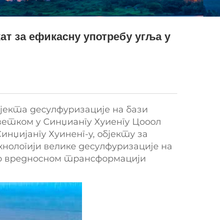
ат за ефикасну употребу угља у
јекта десулфуризације на бази
ветком у Синџиангу Хуиенгу Цооол
џијангу Хуиненг-у, објекту за
хнологији велике десулфуризације на
ко вредносном трансформацији