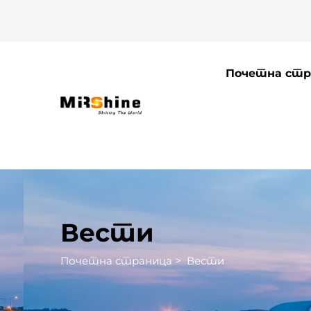
Почетна стр
Вести
Почетна страница
>
Вести