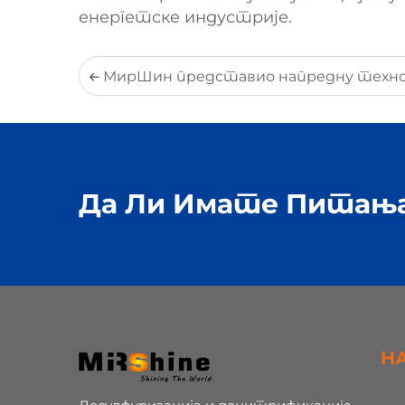
енергетске индустрије.
МирШин представио напредну технологију десулфуризације на бази ултрачисте амонијаке на конферен
Да Ли Имате Питања
Н