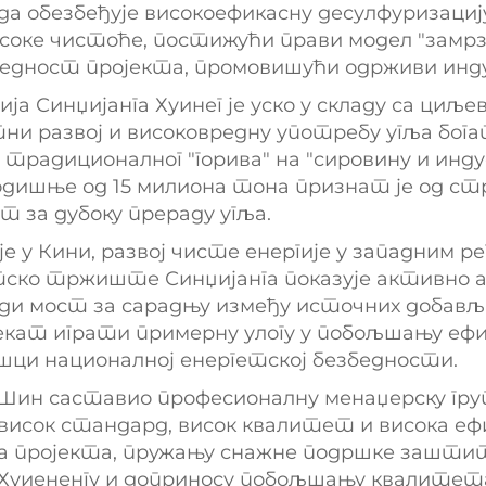
да обезбеђује високоефикасну десулфуризациј
соке чистоће, постижући прави модел "замрз
вредност пројекта, промовишући одрживи инду
 Синџијанга Хуинег је уско у складу са циљев
тни развој и високовредну употребу угља бо
традиционалног "горива" на "сировину и инд
дишње од 15 милиона тона признат је од стр
 за дубоку прераду угља.
 у Кини, развој чисте енергије у западним р
тско тржиште Синџијанга показује активно 
ради мост за сарадњу између источних добављ
ројекат играти примерну улогу у побољшању 
шци националној енергетској безбедности.
Шин саставио професионалну менаџерску груп
висок стандард, висок квалитет и висока ефи
а пројекта, пружању снажне подршке заштит
 Хуиененгу и доприносу побољшању квалитета