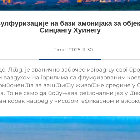
лфуризације на бази амонијака за објек
Синџангу Хуинегу
Time : 2025-11-30
 Лтд. је званично започео изградњу свог про
 ваздухом на горилима са флуидизованим кре
омпонента за заштиту животне средине у Син
. То не само да попуњава регионални јаз у те
јан корак напред у чистом, ефикасном и висо