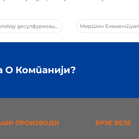
цији Кине за нафтну и хемијску опрему 2025. године
 О Компанији?
АШИ ПРОИЗВОДИ
БРЗЕ ВЕЗЕ