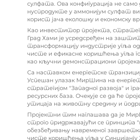
сулфата. Ова конфигурација не само 
нуспродукте у аммонијум сулфат ви
корист јача еколошку и економску 
Као инвеститор пројекта, стратегија
Град Хами је усредсређен на зашти
трансформацију индустрије угља од 
чисте и ефикасне коришћења угља го
као кључни демонстрациони пројекат
Са наставком енергетске транзиције
Успешан улазак МирШина на енерге
стратегијом "Западног развоја" и г
ресурсних база. Очекује се да ће п
утицаја на животну средину и подр
Пројектни тим наглашава да је Мир
строго придржавајући се принципа "
обезбеђивању навременог завршетк
чисте коришћења угља у Синџијангу