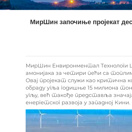
МирШин започиње пројекат десу
МирШин Енвиронментал Технологи Цо,
амонијака за четири пећи са топлим
Овај пројекат служи као критична к
обраду угља годишње 15 милиона тона
угљу, већ такође представља знача
енергетског развоја у западној Кини.