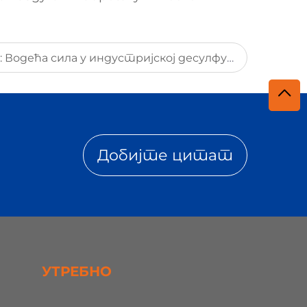
МирШин Енвиентуал: Водећа сила у индустријској десулфуризацији и денитрификацији димних гасова
Добијте цитат
УТРЕБНО