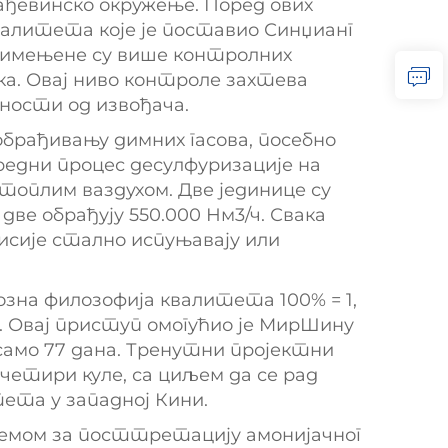
ађевинско окружење. Поред ових
валитета које је поставио Синџианг
примењене су више контролних
ка. Овај ниво контроле захтева
ности од извођача.
брађивању димних гасова, посебно
редни процес десулфуризације на
топлим ваздухом. Две јединице су
две обрађују 550.000 Нм3/ч. Свака
мисије стално испуњавају или
озна филозофија квалитета 100% = 1,
е. Овај приступ омогућио је МирШину
само 77 дана. Тренутни пројектни
етири куле, са циљем да се рад
ета у западној Кини.
темом за посттретацију амонијачног