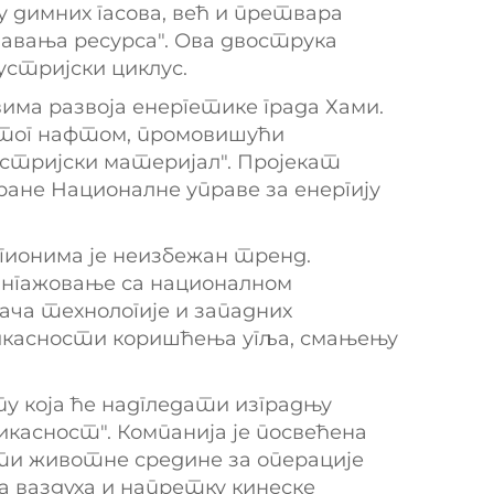
у димних гасова, већ и претвара
авања ресурса". Ова двострука
стријски циклус.
има развоја енергетике града Хами.
гатог нафтом, промовишући
устријски материјал". Пројекат
ане Националне управе за енергију
егионима је неизбежан тренд.
ангажовање са националном
ача технологије и западних
ефикасности коришћења угља, смањењу
у која ће надгледати изградњу
касност". Компанија је посвећена
и животне средине за операције
 ваздуха и напретку кинеске