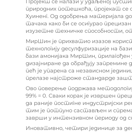
Пројект се налази у удаљеној пуст
природних потешкоћа, пројекат се 
Хуиненг. Од одобрења материјала д
тачака како би се осигурао прециза
изузетне техничке способности, от
МирШин је прихватио изазов користе
технологију десулфуризације на баз
бази амонијака МирШин, прилагођен 
дизајниране да обрађују запремине д
пећ је упарена са независном једини
прелазе најстроже стандарде зашт
Ово поверење подржава методологија
99% = 0. Сваки корак је извршен пр
да раније постигне индустријски ре
тим је потпуно састављен и спрема
заврши у интензивном периоду од с
Иновативно, четири јединице за де