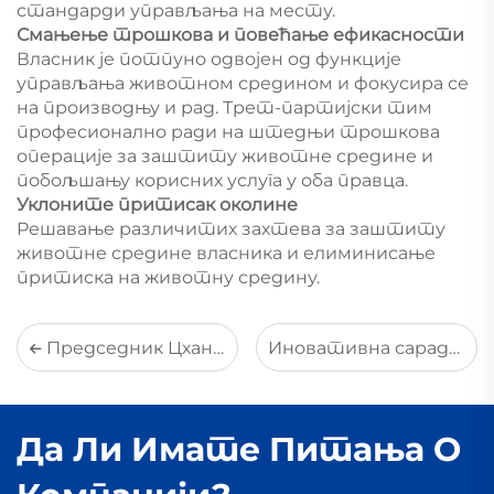
стандарди управљања на месту.
Смањење трошкова и повећање ефикасности
Власник је потпуно одвојен од функције
управљања животном средином и фокусира се
на производњу и рад. Трет-партијски тим
професионално ради на штедњи трошкова
операције за заштиту животне средине и
побољшању корисних услуга у оба правца.
Уклоните притисак околине
Решавање различитих захтева за заштиту
животне средине власника и елиминисање
притиска на животну средину.
Председник Цханг Бо говори о путу развоја предузећа
Иновативна сарадња за заштиту плавог неба МирШин Заштита животне средине и Технолошки универзитет Шандун заједнички изграде еколошки истраживачки институт!
Да Ли Имате Питања О