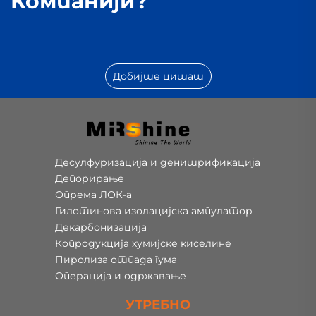
Компанији?
Добијте цитат
Десулфуризација и денитрификација
Депорирање
Опрема ЛОК-а
Гилотинова изолацијска ампулатор
Декарбонизација
Копродукција хумијске киселине
Пиролиза отпада гума
Операција и одржавање
УТРЕБНО