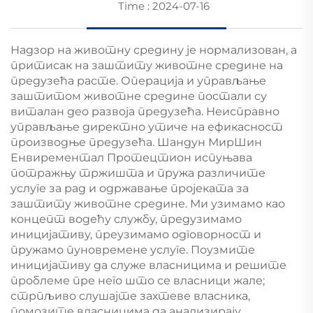
Time : 2024-07-16
Надзор на животну средину је нормализован, а
притисак на заштиту животне средине на
предузећа расте. Операција и управљање
заштитом животне средине постали су
виталан део развоја предузећа. Неисправно
управљање директно утиче на ефикасност
производње предузећа. Шандун МирШин
Енвирементал Протецтион испуњава
потражњу тржишта и пружа различите
услуге за рад и одржавање пројеката за
заштиту животне средине. Ми узимамо као
концепт водећу службу, предузимамо
иницијативу, преузимамо одговорност и
пружамо пуновремене услуге. Поузмите
иницијативу да служе власницима и решите
проблеме пре него што се власници жале;
стрпљиво слушајте захтеве власника,
помозите власницима да анализирају