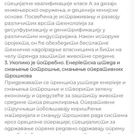
специјалне квалификације класе А за дизајн
инжењерског окружења, и деценија хемијске
основе. Посвећена је истраживању и развоју
различитих врста технологија за
десулфуризацију и денитрификацију у
различитим индустријама. Након испоруке
пројекта, он ће обезбедити бесплатне
техничке надоградње власницима и бити на
челу тренда заштите животне средине.
3. Уколико је потребно. Енергетска штеда и
смањење потрошње, смањење оперативних
трошкова
Придржавати се принципа уштеде енергије и
смањења потрошње и створити зелену
економију и предузеће за заштиту животне
средине типа рециклирања. Оперативни
стручњаци побољшавају коришћење
материјала и смањују трошкове рада система
кроз прецизне операције; специјалисти за
одржавање опреме редовно одржавају опрему