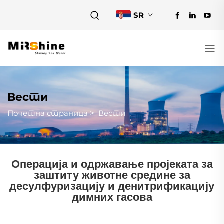
SR
Вести
Почетна страница
>
Вести
Операција и одржавање пројеката за
заштиту животне средине за
десулфуризацију и денитрификацију
димних гасова