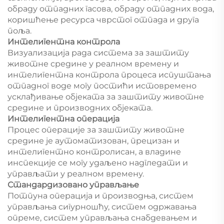
обраду отпадних гасова, обраду отпадних вода,
коришћење ресурса чврстог отпада и друга
поља.
Интелигентна контрола
Визуализација рада система за заштиту
животне средине у реалном времену и
интелигентна контрола процеса испуштања
отпадног воде могу постићи истовремено
усклађивање објеката за заштиту животне
средине и производних објеката.
Интелигентна операција
Процес операције за заштиту животне
средине је аутоматизован, прецизан и
интелигентно контролисан, а владине
инспекције се могу удаљено надгледати и
управљати у реалном времену.
Стандардизовано управљање
Потпуна операција и производња, систем
управљања сигурношћу, систем одржавања
опреме, систем управљања снабдевањем и