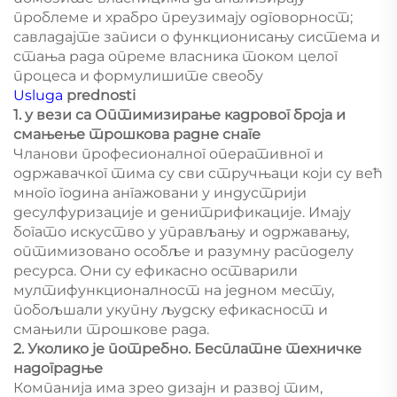
проблеме и храбро преузимају одговорност;
савладајте записи о функционисању система и
стања рада опреме власника током целог
процеса и формулишите свеобу
Usluga
prednosti
1. у вези са Оптимизирање кадровог броја и
смањење трошкова радне снаге
Чланови професионалног оперативног и
одржавачког тима су сви стручњаци који су већ
много година ангажовани у индустрији
десулфуризације и денитрификације. Имају
богато искуство у управљању и одржавању,
оптимизовано особље и разумну расподелу
ресурса. Они су ефикасно остварили
мултифункционалност на једном месту,
побољшали укупну људску ефикасност и
смањили трошкове рада.
2. Уколико је потребно. Бесплатне техничке
надоградње
Компанија има зрео дизајн и развој тим,