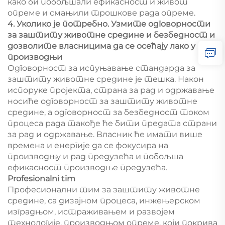
како би побољшали ефикасност и живот
опреме и смањили трошкове рада опреме.
4. Уколико је потребно. Узмите одговорности
за заштиту животне средине и безбедност и
дозволите власницима да се осећају лако у
производњи
Одговорност за испуњавање стандарда за
заштиту животне средине је тешка. Након
испоруке пројекта, страна за рад и одржавање
носиће одговорност за заштиту животне
средине, а одговорност за безбедност током
процеса рада такође ће бити предата страни
за рад и одржавање. Власник ће имати више
времена и енергије да се фокусира на
производњу и рад предузећа и побољша
ефикасност производње предузећа.
Profesionalni tim
Професионални тим за заштиту животне
средине, са дизајном процеса, инжењерском
изградњом, истраживањем и развојем
технологије, производњом опреме, који покрива