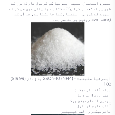
متنوع استعمال: سلیف ایمونیا کو گرنول فارٹلائزر کے
طور پر استعمال کیا جा سکتا ہے یا پانی میں حل کر کے
اسپرے کے طور پر استعمال کیا جا سکتا ہے، جو آپ کے
لawn care روتین پر منحصر ہے۔
ایمونیا سلیفیٹ - (NH4) 2SO4-10 پاؤنڈز (19.99$)
1.82
برند آلفا کیمیکلز
آئٹم وزن 11 پاؤنڈ
پیکیج انفارمیشن بیگ
آئٹم فارم گرانول
مانوفیکچرر آلفا کیمیکلز