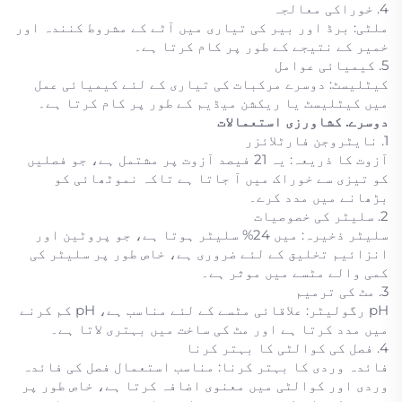
4. خوراکی معالجہ
ملٹی: برڈ اور بیر کی تیاری میں آٹے کے مشروط کنندہ اور
خمیر کے نتیجے کے طور پر کام کرتا ہے۔
5. کیمیائی عوامل
کیٹلیسٹ: دوسرے مرکبات کی تیاری کے لئے کیمیائی عمل
میں کیٹلیسٹ یا ریکشن میڈیم کے طور پر کام کرتا ہے۔
دوسرے. کشاورزی استعمالات
1. نایٹروجن فارٹلائزر
آزوت کا ذریعہ: یہ 21 فیصد آزوت پر مشتمل ہے، جو فصلیں
کو تیزی سے خوراک میں آ جاتا ہے تاکہ نموٹھائی کو
بڑھانے میں مدد کرے۔
2. سلیٹر کی خصوصیات
سلیٹر ذخیرہ: میں 24% سلیٹر ہوتا ہے، جو پروٹین اور
انزائیم تخلیق کے لئے ضروری ہے، خاص طور پر سلیٹر کی
کمی والے مٹسے میں موثر ہے۔
3. مٹ کی ترمیم
pH رگولیٹر: علاقائی مٹسے کے لئے مناسب ہے، pH کم کرنے
میں مدد کرتا ہے اور مٹ کی ساخت میں بہتری لاتا ہے۔
4. فصل کی کوالٹی کا بہتر کرنا
فائدہ وردی کا بہتر کرنا: مناسب استعمال فصل کی فائدہ
وردی اور کوالٹی میں معنوی اضافہ کرتا ہے، خاص طور پر