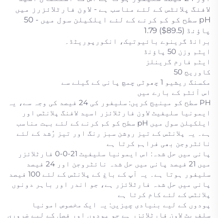
لافنگ پلانٹس کے لئے مناسب ہے - لاون فارٹلائزرز میں
pH سطح کو کم کرنے کے لئے ایلکیلن سول میں - 50
پاؤنڈ (89.5$) 1.79
برانڈ گرینوے بائیوتیک، انکورپوریٹڈ۔
ایٹم وزن 50 پاؤنڈ
ایٹم فارم گرینلز
کاوریج 50
مکسنگ ریشیو 1 چھوٹی چمچ پانی کے گیلے سے
اس آئٹم کے بارے میں
PH سطح کو مینیج کریں: سلیفور کی 24 فیصد کی وجہ سے، یہ
ایمونیا سلیفیٹ لاون فارٹلائزر اسید لافنگ پلانٹس اور
ایلکیلن سول میں pH سطح کو کم کرنے کے لئے بہت مناسب
ہے۔ یہ پلانٹس کے تیز روشن سبز رنگ اور تیز رُشد کے لئے
نائٹروجن بھی فراہم کرتا ہے
پانی میں حل شدہ: اس ایمونیا سلیفیٹ 21-0-0 فارٹلائزر
میں 21 فیصد پانی میں حل شدہ نائٹروجن اور 24 فیصد
سلیفور ہوتا ہے۔ یہ آپ کے باغ کے پلانٹس کے لئے 100 فیصد
پانی میں حل شدہ فارٹلائزر ہے، جو اندر اور باہر دونوں
پلانٹس کے لئے کام کرتا ہے
پودوں کے لیے بنیادی چیزیں: یہ ایک مخصوص امونیا
سلفریٹ لاون فارٹلائزر ہے جو پودوں اور فصل کے لیے ضروری