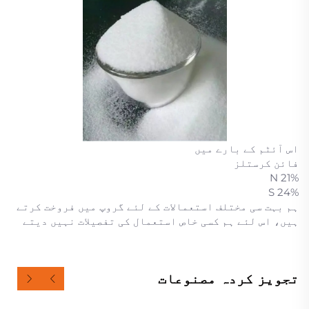
اس آئٹم کے بارے میں
فائن کرستلز
21% N
24% S
ہم بہت سی مختلف استعمالات کے لئے گروپ میں فروخت کرتے
ہیں، اس لئے ہم کسی خاص استعمال کی تفصیلات نہیں دیتے
تجویز کردہ مصنوعات