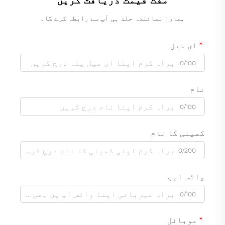
مفت قیمت دریافت کریں
ہمارا نمائندہ جلد ہی آپ سے رابطہ کرے گا۔
ای میل
0/100
نام
0/100
کمپنی کا نام
0/200
واٹس ایپ
0/100
موبائل