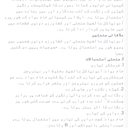
کیمیائی تولید، کھانا بھورنے کا کیٹلیسٹ، رنگین
کپڑوں کے رنگنے کے لئے مددگار، اور بیر بنانے میں
استعمال ہوتا ہے۔ ایک اہم کیمیائی خام مواد کے طور پر،
آمونیاکل سالفیٹ صنعتی اور کشاورزی دونوں قطعات میں
غیر جاپذیر کردار ادا کرتا ہے۔
علاقائی صنعتیں
آمونیاکل سالفیٹ صنعتی اور کشاورزی دونوں شعبوں میں
وسیع طور پر استعمال ہوتا ہے۔ خصوصیات یہیں دی گئیں
ہیں:
I. صنعتی استعمالات
1. فرسٹکر تیاری
خام مواد: آمونیاکل سالفیٹ مخلوط اور نیتروجن
فرسٹکروں کی تیاری کے لئے ایک کلیدی خام مواد ہے، جو
فصلوں کو ضروری نیتروجن اور سلفر فراہم کرتا ہے۔
2. کپڑے رنگنے اور چاپ کرنے
رنگانے کی مدد کرنے والی: رنگوں کو قماشے پر برابر
چمکنے کे لئے مدد فراہم کرتی ہے، جس سے کلی طور پر
رنگانے کا اثر بہتر ہوتا ہے۔
3. دواوں کی تیاری
خام مواد: کچھ دواوں کی تیاری میں استعمال ہوتا ہے،
جیسے اینٹی بائیوٹکس اور B وٹامنز۔