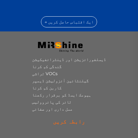
ایک اقتباس حاصل کریں →
ڈیسلفورائزیشن اور ڈینٹرائفیکیشن
گندگی کم کرنا
VOCs تراشی
گیلنٹائین آئزولیشن ڈیمپر
کاربن کم کرنا
ہیومک ایسڈ کو برقرار رکھنا
ٹائر کی پائروولیس
عمل داری اور صفائی
رابطہ کریں