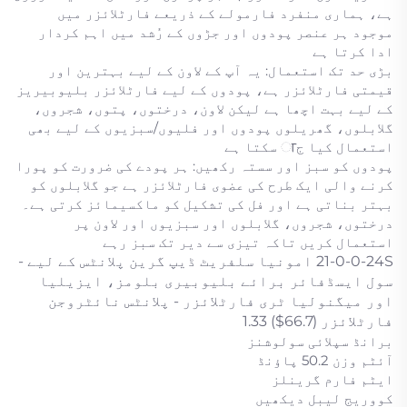
ہے، ہماری منفرد فارمولے کے ذریعے فارٹلائزر میں
موجود ہر عنصر پودوں اور جڑوں کے رُشد میں اہم کردار
ادا کرتا ہے
بڑی حد تک استعمال: یہ آپ کے لاون کے لیے بہترین اور
قیمتی فارٹلائزر ہے، پودوں کے لیے فارٹلائزر بلیوبیریز
کے لیے بہت اچھا ہے لیکن لاون، درختوں، پتوں، شجروں،
گلابلوں، گھریلوں پودوں اور فلیوں/سبزیوں کے لیے بھی
استعمال کیا جा سکتا ہے
پودوں کو سبز اور سستہ رکھیں: ہر پودے کی ضرورت کو پورا
کرنے والی ایک طرح کی عضوی فارٹلائزر ہے جو گلابلوں کو
بہتر بناتی ہے اور فل کی تشکیل کو ماکسیمائز کرتی ہے۔
درختوں، شجروں، گلابلوں اور سبزیوں اور لاون پر
استعمال کریں تاکہ تیزی سے دیر تک سبز رہے
21-0-0-24S امونیا سلفریٹ ڈیپ گرین پلانٹس کے لیے -
سول ایسڈفائر برائے بلیوبیری بلومز، ایزیلیا
اور میگنولیا ٹری فارٹلائزر - پلانٹس نائٹروجن
فارٹلائزر (66.7$) 1.33
برانڈ سپلائی سولوشنز
آئٹم وزن 50.2 پاؤنڈ
ایٹم فارم گرینلز
کووریج لیبل دیکھیں