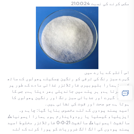
مکس کرنے کی نسبت 21:0:0:24
اس آئٹم کے بارے میں
گہرے سبز رنگ کی ترقی کو رنگین چمکیلے پھولوں کے ساتھ
کریں: ہمارا بلیوبیری فارٹلائزر غذائی مادے کے طور پر
کام کرتا ہے، ہر پتے میں جاندیلی بھر دیتا ہے، جس کا
نتیجہ گہرے اور جذباتی سبز رنگ اور رنگین پھولوں کا
ہوتا ہے جو صحت اور قوت کی نشانی ہیں۔
اسید پسند پودوں کے لئے مخصوص بنایا گیا: چاہے وہ
ایزیلیا، کیملیا یا رودوڈینڈرم ہو، ہمارا ایمونیاム
سالفیٹ ایمونیاム سالفیٹ 21-0-0 فارٹلائزر مخلوط اسید
پسند پودوں کی الگ الگ ضروریات کو پورا کرنے کے لئے