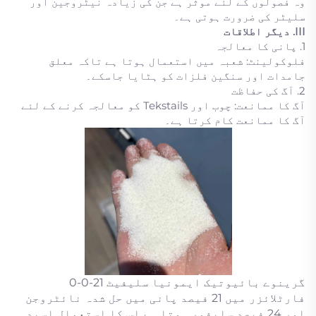
وہ فصولوں کے لئے موثر ہے جن کی زیادہ نیٹروجین اور
سلیٹر کی ضرورت ہوتی ہے۔
III. دیگر اطلاقات
1. پانی کا معالجہ
فلوکولینٹ: شعبہ میں استعمال ہوتا ہے تاکہ معلق
جامدات اور سنگین فلزات کو ہٹایا جاسکے۔
2. آگ کی حفاظت
آگ کا ممانعت: چوب اور Tekstails کو معالجہ کرنے کے لئے
آگ کا ممانعت کام کرتا ہے۔
گرینوے بائیوتیک ایمونیا سلیفیٹ 21-0-0
فارٹلائزر میں 21 فیصد پانی میں حل شدہ نائٹروجن
اور 24 فیصد سلیفور ہوتا ہے اس کا استعمال اسید