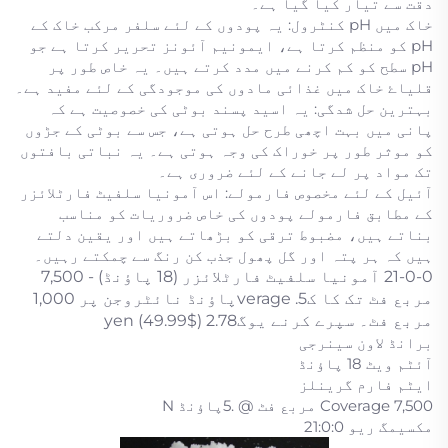
دقت سے تیار کیا گیا ہے۔
خاک میں pH کنٹرول: یہ پودوں کے لئے سلفر مرکب خاک کے
pH کو منظم کرتا ہے، ایمونیم آئونز تحریر کرتا ہے جو
pH سطح کو کم کرنے میں مدد کرتے ہیں۔ یہ خاص طور پر
قلیاۓ خاک میں غذائی مادوں کی موجودگی کے لئے مفید ہے۔
بہترین حل شدگی: یہ اسید پسند بوٹی کی خصوصیت ہے کہ
پانی میں بہت اچھی طرح حل ہوتی ہے، جس سے بوٹی کے جڑوں
کو موثر طور پر خوراک کی وجہ ہوتی ہے۔ یہ نباتی بافتوں
تک مواد پر لے جانے کے لئے ضروری ہے۔
آئیل کے لئے مخصوص فارمولے: اس آمونیا سلفیٹ فارٹلائزر
کے مطابق فارمولے پودوں کی خاص ضروریات کو مناسب
بناتے ہیں، مضبوط ترقی کو بڑھاتے ہیں اور یقین دلتے
ہیں کہ ہر پتہ اور گل پھول جذب کن رنگ سے چمکتے رہیں۔
21-0-0 آمونیا سلفیٹ فارٹلائزر (18 پاؤنڈ) - 7,500
مربع فٹ تک کا کverage .5پاؤنڈ نائٹروجن پر 1,000
مربع فٹ۔ سپرے کرنے یوگyen (49.99$) 2.78
برانڈ لاون سینرجی
آئٹم ویٹ 18 پاؤنڈ
ایٹم فارم گرینلز
Coverage 7,500 مربع فٹ @ .5پاؤنڈ N
مکسیمگ ریو 21:0:0