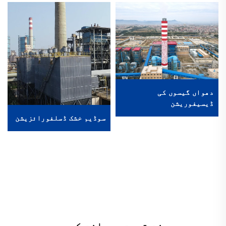
دھواں گیسوں کی
ڈیسیفوریشن
سوڈیم خشک ڈسلفورائزیشن