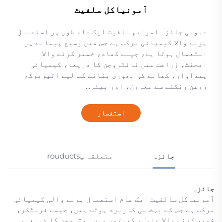
آمونیاکل سلفیٹ
عمومی جائزہ امونیم سلفیٹ ایک عام طور پر استعمال
ہونے والا کیمیائی مرکب ہے جس میں وسیع پیمانے پر
استعمال ہوتا ہے، جیسے کھاد، خمیر کرنے والا
ایجنٹ، زراعت میں نائٹروجن کا ذریعہ، کیمیائی
پیداوار، کھانے کی بھوری بنانے کے لیے اتپریرک،
روغن رنگنے سے معاون، اور بیئر...
استفسار
جائزہ
متعلقہ پrouducts
جائزہ
آمونیاکل سالفیٹ ایک عام استعمال ہونے والی کیمیائی
مرکب ہے جس کے بہت سی کاربرد ہوتے ہیں، جیسے فرسٹکر،
خمیر کرنے والا عامل، کھیتوں میں نیتروجن کا ذریعہ،