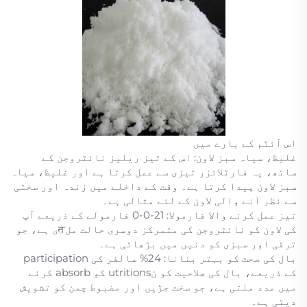
اس آئٹم کے بارے میں
غلیظ، سیاہ سبز لاون: اس کے تیز ریلیز نائٹروجن کے
ساتھ، یہ فارٹلائزر تیزی سے عمل کرتا ہے اور غلیظ، سیاہ
سبز لاون پیدا کرتا ہے۔ وقت کے داخلے میں زندہ اور سختی
سے نظر آنے والی لاون کے لئے مثالی ہے۔
تیز عمل کرنے والا فارمولا: 21-0-0 فارمولے کے ذریعے آپ
کی لاون کو نائٹروجن کی متمرکز دوسری حالت ملतی ہے، جو
ترقی اور سبزی کو دنیں میں بڑھاتی ہے۔
بال کی صحت کو بہتر بنانا: 24% سالفر کی participation
کے ذریعے، بال کی صلاحیت کو نutritions کو absorb کرنے
میں مدد ملتی ہے، جو سخت جڑیں اور مضبوط چمن کو تشویش
دیتی ہے۔