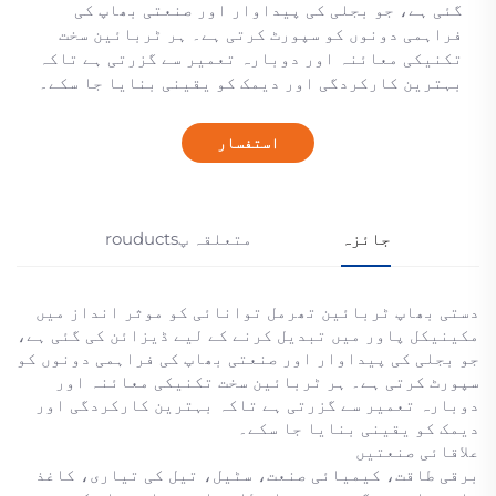
گئی ہے، جو بجلی کی پیداوار اور صنعتی بھاپ کی
فراہمی دونوں کو سپورٹ کرتی ہے۔ ہر ٹربائین سخت
تکنیکی معائنہ اور دوبارہ تعمیر سے گزرتی ہے تاکہ
بہترین کارکردگی اور دیمک کو یقینی بنایا جا سکے۔
استفسار
جائزہ
متعلقہ پrouducts
دستی بھاپ ٹربائین تھرمل توانائی کو موثر انداز میں
مکینیکل پاور میں تبدیل کرنے کے لیے ڈیزائن کی گئی ہے،
جو بجلی کی پیداوار اور صنعتی بھاپ کی فراہمی دونوں کو
سپورٹ کرتی ہے۔ ہر ٹربائین سخت تکنیکی معائنہ اور
دوبارہ تعمیر سے گزرتی ہے تاکہ بہترین کارکردگی اور
دیمک کو یقینی بنایا جا سکے۔
علاقائی صنعتیں
برقی طاقت، کیمیائی صنعت، سٹیل، تیل کی تیاری، کاغذ