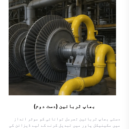
بھاپ ٹربائین (دست دوم)
دستی بھاپ ٹربائین تھرمل توانائی کو موثر انداز
میں مکینیکل پاور میں تبدیل کرنے کے لیے ڈیزائن کی