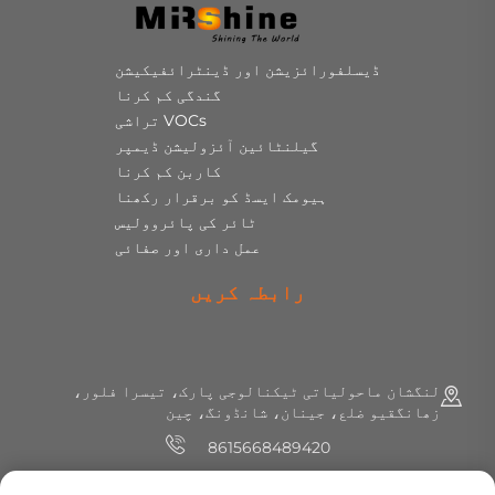
ڈیسلفورائزیشن اور ڈینٹرائفیکیشن
گندگی کم کرنا
VOCs تراشی
گیلنٹائین آئزولیشن ڈیمپر
کاربن کم کرنا
ہیومک ایسڈ کو برقرار رکھنا
ٹائر کی پائروولیس
عمل داری اور صفائی
رابطہ کریں
لنگشان ماحولیاتی ٹیکنالوجی پارک، تیسرا فلور،
زھانگقیو ضلع، جینان، شانڈونگ، چین
8615668489420
+86 (0) 531 8891 0288