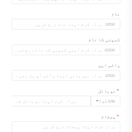
نام
0/100
کمپنی کا نام
0/200
واٹس ایپ
0/100
موبائل
کوڈ
0/16
پیغام