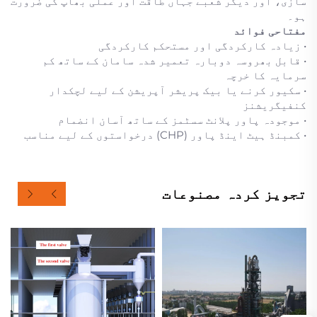
سازی، اور دیگر شعبے جہاں طاقت اور عملی بھاپ کی ضرورت
ہو۔
مفتاحی فوائد
• زیادہ کارکردگی اور مستحکم کارکردگی
• قابل بھروسہ دوبارہ تعمیر شدہ سامان کے ساتھ کم
سرمایہ کا خرچہ
• سکیور کرنے یا بیک پریشر آپریشن کے لیے لچکدار
کنفیگریشنز
• موجودہ پاور پلانٹ سسٹمز کے ساتھ آسان انضمام
• کمبنڈ ہیٹ اینڈ پاور (CHP) درخواستوں کے لیے مناسب
تجویز کردہ مصنوعات