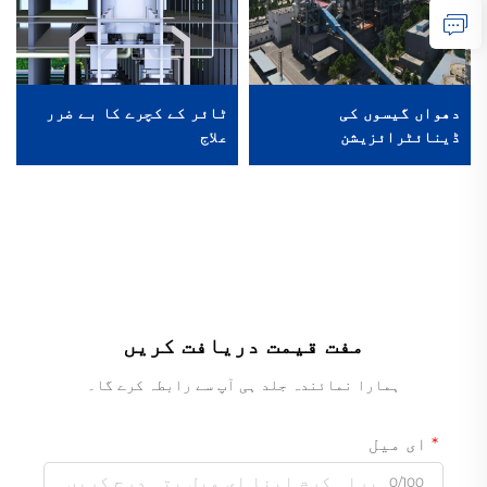
دھواں گیسوں کی
ٹائر کے کچرے کا بے ضرر
ڈینائٹرائزیشن
علاج
مفت قیمت دریافت کریں
ہمارا نمائندہ جلد ہی آپ سے رابطہ کرے گا۔
ای میل
0/100