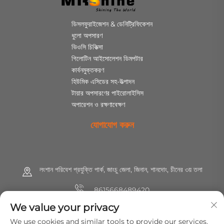
ডিসলফুরাইজেশন & ডেনিট্রিফিকেশন
ধুলো অপসারণ
ভিওসি চিকিত্সা
গিলোটিন আইসোলেশন ডিমপটার
কার্বনমুক্তকরণ
হিউমিক এসিডের সহ-উত্পাদন
টায়ার অপসারণের পাইরোলাইসিস
অপারেশন ও রক্ষণাবেক্ষণ
যোগাযোগ করুন
লংশান পরিবেশ প্রযুক্তি পার্ক, জাংচু জেলা, জিনান, শানদোং, চীনের ৩য় তলা
8615668489420
We value your privacy
+86 (0) 531 8891 0288
We use cookies and similar tools to provide our services.
[email protected]