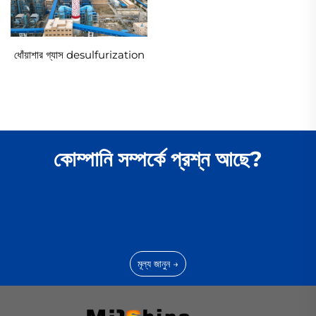
ধোঁয়াশার গ্যাস desulfurization
কোম্পানি সম্পর্কে প্রশ্ন আছে?
মূল্য জানুন →