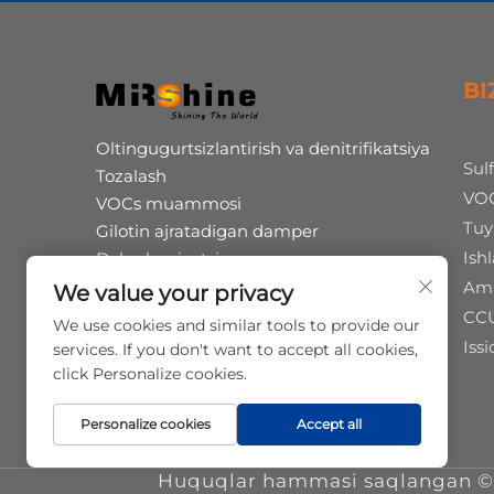
BI
Oltingugurtsizlantirish va denitrifikatsiya
Sul
Tozalash
VOC
VOCs muammosi
Tuy
Gilotin ajratadigan damper
Ishl
Dekarbonizatsiya
Humus kislotasi ko'proq ishlab chiqarish
Amm
We value your privacy
Chiqindilarni shinalar pirolizi
CC
We use cookies and similar tools to provide our
Ishlash va turli xulosa
Issi
services. If you don't want to accept all cookies,
click Personalize cookies.
Personalize cookies
Accept all
Huquqlar hammasi saqlangan © 2