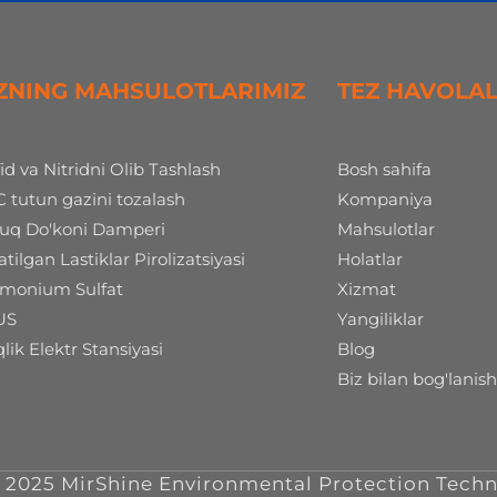
ZNING MAHSULOTLARIMIZ
TEZ HAVOLA
fid va Nitridni Olib Tashlash
Bosh sahifa
 tutun gazini tozalash
Kompaniya
uq Do'koni Damperi
Mahsulotlar
atilgan Lastiklar Pirolizatsiyasi
Holatlar
onium Sulfat
Xizmat
US
Yangiliklar
qlik Elektr Stansiyasi
Blog
Biz bilan bog'lanis
025 MirShine Environmental Protection Techno