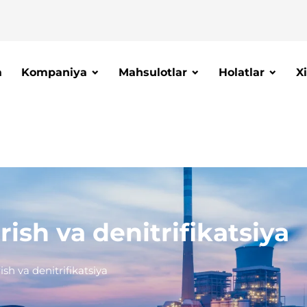
a
Kompaniya
Mahsulotlar
Holatlar
X
rish va denitrifikatsiya
ish va denitrifikatsiya