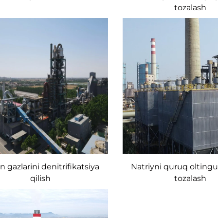
tozalash
 gazlarini denitrifikatsiya
Natriyni quruq olting
qilish
tozalash