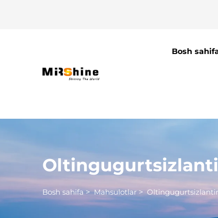
Bosh sahif
Oltingugurtsizlanti
Bosh sahifa
>
Mahsulotlar
>
Oltingugurtsizlantir