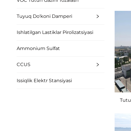
VOC Tutun Gazini Tozalash
Tuyuq Do'koni Damperi
Ishlatilgan Lastiklar Pirolizatsiyasi
Ammonium Sulfat
CCUS
Issiqlik Elektr Stansiyasi
Tutun