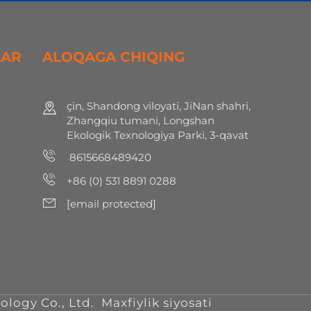
LAR
ALOQAGA CHIQING
çin, Shandong viloyati, JiNan shahri,
Zhangqiu tumani, Longshan
Ekologik Texnologiya Parki, 3-qavat
8615668489420
+86 (0) 531 8891 0288
[email protected]
h
logy Co., Ltd.
Maxfiylik siyosati