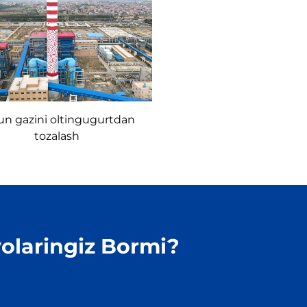
un gazini oltingugurtdan
tozalash
olaringiz Bormi?