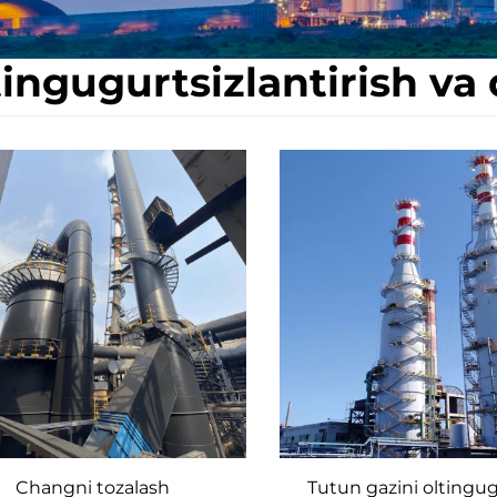
ingugurtsizlantirish va 
Changni tozalash
Tutun gazini oltingu