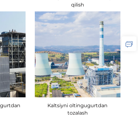
qilish
ugurtdan
Kaltsiyni oltingugurtdan
tozalash